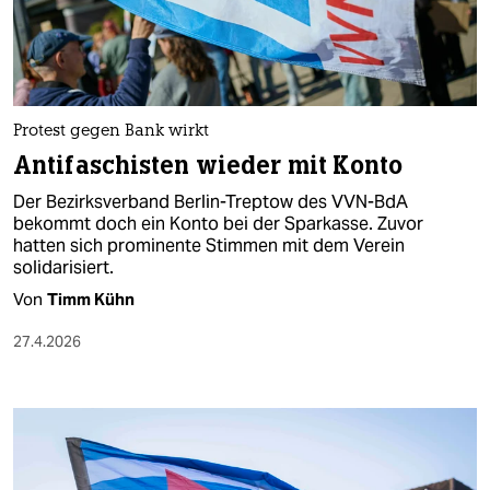
berlin
nord
wahrheit
Protest gegen Bank wirkt
verlag
Antifaschisten wieder mit Konto
verlag
Der Bezirksverband Berlin-Treptow des VVN-BdA
bekommt doch ein Konto bei der Sparkasse. Zuvor
veranstaltungen
hatten sich prominente Stimmen mit dem Verein
solidarisiert.
shop
Von
Timm Kühn
fragen & hilfe
27.4.2026
unterstützen
abo
genossenschaft