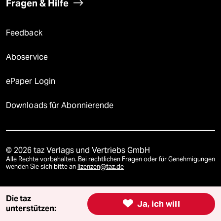
Fragen & Hilfe
Feedback
Aboservice
ePaper Login
Downloads für Abonnierende
© 2026 taz Verlags und Vertriebs GmbH
Alle Rechte vorbehalten. Bei rechtlichen Fragen oder für Genehmigungen
wenden Sie sich bitte an
lizenzen@taz.de
Feedback
Redaktionsstatut
Kommune-Richtlinien
KI-
Die taz

Ja, ich will
unterstützen: