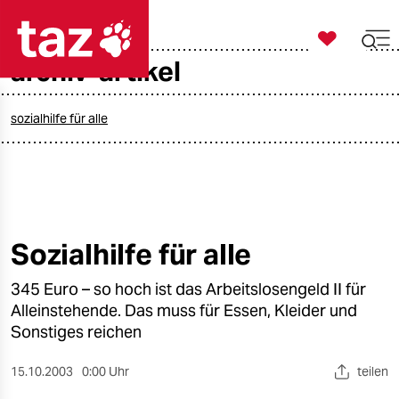

taz zahl ich
archiv-artikel

taz zahl ich
taz zahl ich
sozialhilfe für alle
themen
politik
öko
Sozialhilfe für alle
gesellschaft
345 Euro – so hoch ist das Arbeitslosengeld II für
Alleinstehende. Das muss für Essen, Kleider und
kultur
Sonstiges reichen
sport
15.10.2003
0:00 Uhr
teilen