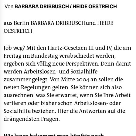
berlin
Von
BARBARA DRIBBUSCH / HEIDE OESTREICH
nord
aus Berlin
BARBARA DRIBBUSCH
und
HEIDE
wahrheit
OESTREICH
verlag
Job weg? Mit den Hartz-Gesetzen III und IV, die am
verlag
Freitag im Bundestag verabschiedet werden,
ergeben sich völlig neue Perspektiven. Denn damit
veranstaltungen
werden Arbeitslosen- und Sozialhilfe
shop
zusammengelegt. Von Mitte 2004 an sollen die
neuen Regelungen gelten. Sie können sich also
fragen & hilfe
ausrechnen, was Sie erwartet, wenn Sie Ihre Arbeit
unterstützen
verlieren oder bisher schon Arbeitslosen- oder
Sozialhilfe beziehen. Hier die Antworten auf die
abo
drängendsten Fragen.
genossenschaft