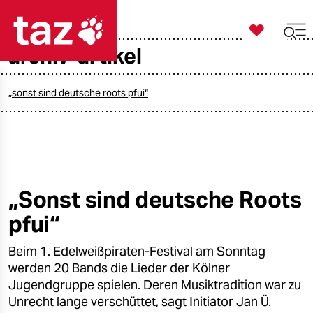

taz zahl ich
archiv-artikel

taz zahl ich
taz zahl ich
„sonst sind deutsche roots pfui“
themen
politik
öko
„Sonst sind deutsche Roots
pfui“
gesellschaft
Beim 1. Edelweißpiraten-Festival am Sonntag
kultur
werden 20 Bands die Lieder der Kölner
sport
Jugendgruppe spielen. Deren Musiktradition war zu
Unrecht lange verschüttet, sagt Initiator Jan Ü.