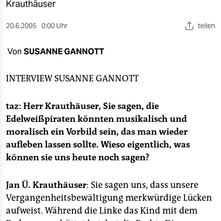
berlin
Krauthäuser
nord
20.6.2005
0:00 Uhr
teilen
wahrheit
Von
SUSANNE GANNOTT
verlag
INTERVIEW
SUSANNE GANNOTT
verlag
taz: Herr Krauthäuser, Sie sagen, die
veranstaltungen
Edelweißpiraten könnten musikalisch und
shop
moralisch ein Vorbild sein, das man wieder
aufleben lassen sollte. Wieso eigentlich, was
fragen & hilfe
können sie uns heute noch sagen?
unterstützen
abo
Jan Ü. Krauthäuser
: Sie sagen uns, dass unsere
Vergangenheitsbewältigung merkwürdige Lücken
genossenschaft
aufweist. Während die Linke das Kind mit dem