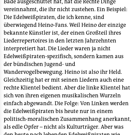
epaper login
Bade ausgeschüttet hat, hat die Rechte Dinge
vereinnahmt, die ihr nicht zustehen. Ein Beispiel:
Die Edelweißpiraten, die ich kenne, sind
überwiegend Heino-Fans. Weil Heino der einzige
bekannte Künstler ist, der einen Großteil ihres
Liederrepertoires in den letzten Jahrzehnten
interpretiert hat. Die Lieder waren ja nicht
Edelweißpiraten-spezifisch, sondern kamen aus
der bündischen Jugend- und
Wandervogelbewegung. Heino ist also ihr Held.
Gleichzeitig hat er mit seinen Liedern auch eine
rechte Klientel bedient. Aber die linke Klientel hat
sich von ihren eigenen musikalischen Wurzeln
einfach abgewandt. Die Folge: Von Linken werden
die Edelweißpiraten bis heute nur in einem
politisch-moralischen Zusammenhang anerkannt,
als edle Opfer – nicht als Kulturträger. Aber was
den heute noch lebenden Edelweißpiraten wie