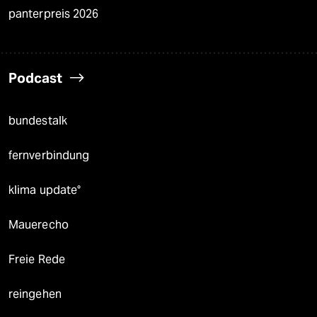
panterpreis 2026
Podcast
bundestalk
fernverbindung
klima update°
Mauerecho
Freie Rede
reingehen