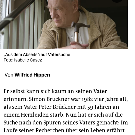
berlin
nord
wahrheit
verlag
verlag
„Aus dem Abseits“: auf Vatersuche
Foto: Isabelle Casez
veranstaltungen
Von
Wilfried Hippen
shop
fragen & hilfe
Er selbst kann sich kaum an seinen Vater
erinnern. Simon Brückner war 1982 vier Jahre alt,
unterstützen
als sein Vater Peter Brückner mit 59 Jahren an
abo
einem Herzleiden starb. Nun hat er sich auf die
Suche nach den Spuren seines Vaters gemacht: Im
genossenschaft
Laufe seiner Recherchen über sein Leben erfährt