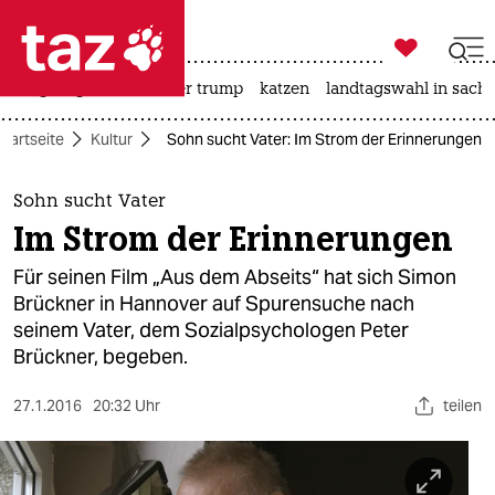

taz zahl ich
bergsteigen
usa unter trump
katzen
landtagswahl in sachs

taz zahl ich
Startseite
Kultur
Sohn sucht Vater: Im Strom der Erinnerungen
taz zahl ich
themen
Sohn sucht Vater
Im Strom der Erinnerungen
politik
Für seinen Film „Aus dem Abseits“ hat sich Simon
öko
Brückner in Hannover auf Spurensuche nach
seinem Vater, dem Sozialpsychologen Peter
gesellschaft
Brückner, begeben.
kultur
27.1.2016
20:32 Uhr
teilen
sport