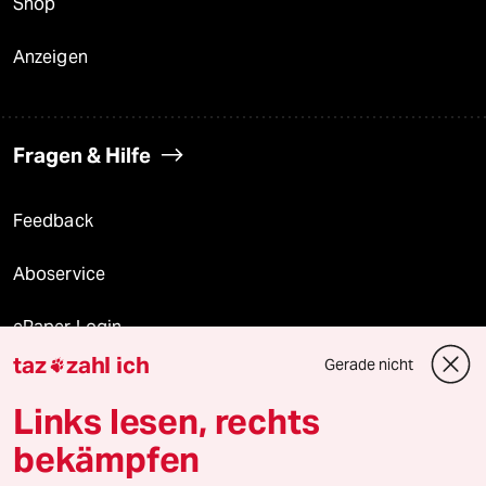
Shop
Anzeigen
Fragen & Hilfe
Feedback
Aboservice
ePaper Login
taz
zahl ich
Gerade nicht

Downloads für Abonnierende
Links lesen, rechts
bekämpfen
© 2026 taz Verlags und Vertriebs GmbH