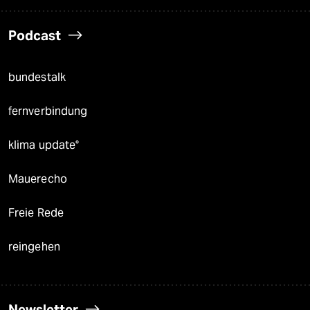
Podcast
bundestalk
fernverbindung
klima update°
Mauerecho
Freie Rede
reingehen
Newsletter