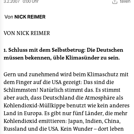
berlin
3.2.2007
0:00 Uhr
teilen
nord
Von
NICK REIMER
wahrheit
VON
NICK REIMER
verlag
1. Schluss mit dem Selbstbetrug: Die Deutschen
verlag
müssen bekennen, üble Klimasünder zu sein.
veranstaltungen
Gern und zunehmend wird beim Klimaschutz mit
shop
dem Finger auf die USA gezeigt: Das sind die
fragen & hilfe
Schlimmsten! Natürlich stimmt das. Es stimmt
aber auch, dass Deutschland die Atmosphäre als
unterstützen
Kohlendioxid-Müllkippe benutzt wie kein anderes
abo
Land in Europa. Es gibt nur fünf Länder, die mehr
Kohlendioxid emittieren: Japan, Indien, China,
genossenschaft
Russland und die USA. Kein Wunder – dort leben