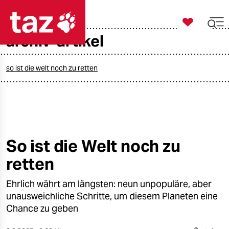

taz zahl ich
archiv-artikel

taz zahl ich
taz zahl ich
so ist die welt noch zu retten
themen
politik
öko
So ist die Welt noch zu
retten
gesellschaft
Ehrlich währt am längsten: neun unpopuläre, aber
kultur
unausweichliche Schritte, um diesem Planeten eine
sport
Chance zu geben