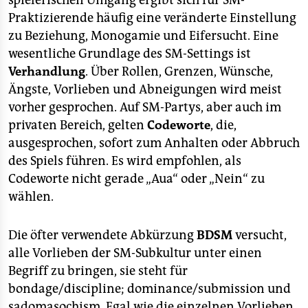
spielerischen Umgang ergibt sich für SM-
Praktizierende häufig eine veränderte Einstellung
zu Beziehung, Monogamie und Eifersucht. Eine
wesentliche Grundlage des SM-Settings ist
Verhandlung
. Über Rollen, Grenzen, Wünsche,
Ängste, Vorlieben und Abneigungen wird meist
vorher gesprochen. Auf SM-Partys, aber auch im
privaten Bereich, gelten
Codeworte
, die,
ausgesprochen, sofort zum Anhalten oder Abbruch
des Spiels führen. Es wird empfohlen, als
Codeworte nicht gerade „Aua“ oder „Nein“ zu
wählen.
Die öfter verwendete Abkürzung
BDSM
versucht,
alle Vorlieben der SM-Subkultur unter einen
Begriff zu bringen, sie steht für
bondage/discipline; dominance/submission und
sadomasochism. Egal wie die einzelnen Vorlieben