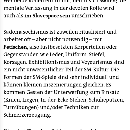
Wer beide Rollen einnimmt, nennt sich
switch
; die
epaper login
mentale Verfassung in der devoten Rolle wird
auch als
im Slavespace sein
umschrieben.
Sadomasochismus ist zuweilen ritualisiert und
arbeitet oft – aber nicht notwendig – mit
Fetischen
, also lustbesetzten Körperteilen oder
Gegenständen wie Leder, Uniform, Stiefel,
Korsagen. Exhibitionismus und Voyeurismus sind
ein nicht unwesentlicher Teil der SM-Kultur. Die
Formen der SM-Spiele sind sehr individuell und
können kleinen Inszenierungen gleichen. Es
kommen Gesten der Unterwerfung zum Einsatz
(Knien, Liegen, In-der-Ecke-Stehen, Schuheputzen,
Turnübungen) und/oder Techniken zur
Schmerzerzeugung.