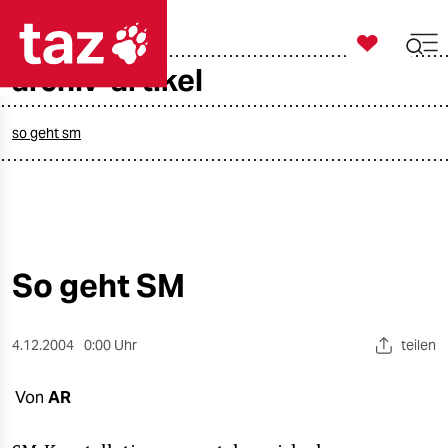

taz zahl ich
archiv-artikel

taz zahl ich
taz zahl ich
so geht sm
themen
politik
öko
So geht SM
gesellschaft
4.12.2004
0:00 Uhr
teilen
kultur
Von
AR
sport