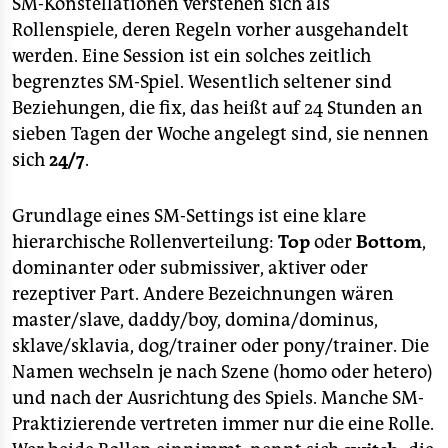
berlin
SM-Konstellationen verstehen sich als
Rollenspiele, deren Regeln vorher ausgehandelt
nord
werden. Eine Session ist ein solches zeitlich
begrenztes SM-Spiel. Wesentlich seltener sind
wahrheit
Beziehungen, die fix, das heißt auf 24 Stunden an
verlag
sieben Tagen der Woche angelegt sind, sie nennen
sich
24/7
.
verlag
veranstaltungen
Grundlage eines SM-Settings ist eine klare
hierarchische Rollenverteilung:
Top
oder
Bottom
,
shop
dominanter oder submissiver, aktiver oder
fragen & hilfe
rezeptiver Part. Andere Bezeichnungen wären
master/slave, daddy/boy, domina/dominus,
unterstützen
sklave/sklavia, dog/trainer oder pony/trainer. Die
Namen wechseln je nach Szene (homo oder hetero)
abo
und nach der Ausrichtung des Spiels. Manche SM-
genossenschaft
Praktizierende vertreten immer nur die eine Rolle.