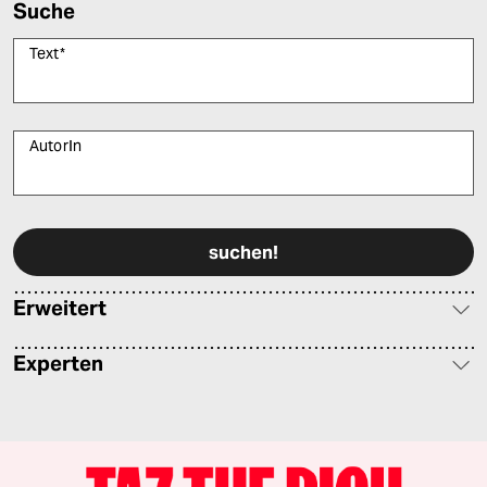
Suche
Text
*
AutorIn
Bitte füllen Sie alle Pflichtfelder (*) aus, um fortfahren zu können.
Erweitert
Experten