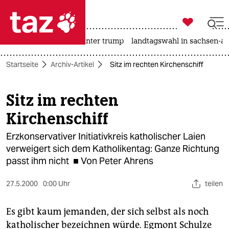

taz zahl ich
nahost-konflikt
usa unter trump
landtagswahl in sachsen-an

taz zahl ich
Startseite
Archiv-Artikel
Sitz im rechten Kirchenschiff
taz zahl ich
themen
Sitz im rechten
Kirchenschiff
politik
Erzkonservativer Initiativkreis katholischer Laien
öko
verweigert sich dem Katholikentag: Ganze Richtung
passt ihm nicht ■ Von Peter Ahrens
gesellschaft
kultur
27.5.2000
0:00 Uhr
teilen
sport
Es gibt kaum jemanden, der sich selbst als noch
katholischer bezeichnen würde. Egmont Schulze