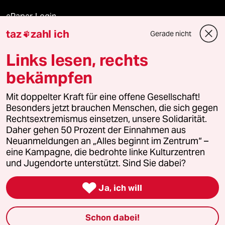
ePaper Login
taz
zahl ich
Gerade nicht

Downloads für Abonnierende
Links lesen, rechts
bekämpfen
© 2026 taz Verlags und Vertriebs GmbH
Mit doppelter Kraft für eine offene Gesellschaft!
Alle Rechte vorbehalten. Bei rechtlichen Fragen oder für Genehmigungen
wenden Sie sich bitte an
lizenzen@taz.de
Besonders jetzt brauchen Menschen, die sich gegen
Rechtsextremismus einsetzen, unsere Solidarität.
Daher gehen 50 Prozent der Einnahmen aus
Feedback
Redaktionsstatut
Kommune-Richtlinien
KI-
Neuanmeldungen an „Alles beginnt im Zentrum“ –
eine Kampagne, die bedrohte linke Kulturzentren
Leitlinie
Informant
Datenschutz
Impressum
AGB
und Jugendorte unterstützt. Sind Sie dabei?
Seitenwende
Einwilligungen widerrufen (Ads)

Ja, ich will
Schon dabei!