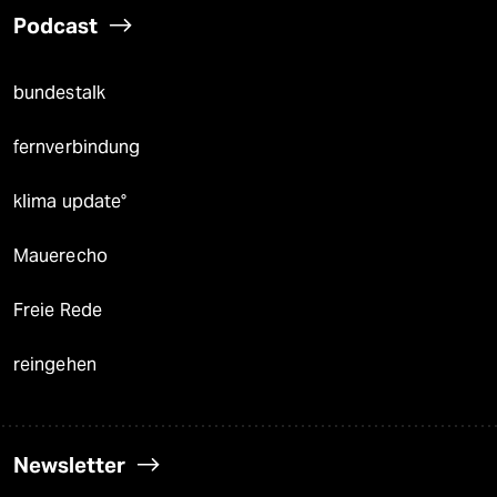
Podcast
bundestalk
fernverbindung
klima update°
Mauerecho
Freie Rede
reingehen
Newsletter