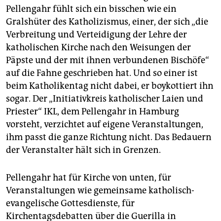
berlin
Pellengahr fühlt sich ein bisschen wie ein
Gralshüter des Katholizismus, einer, der sich „die
nord
Verbreitung und Verteidigung der Lehre der
wahrheit
katholischen Kirche nach den Weisungen der
Päpste und der mit ihnen verbundenen Bischöfe“
verlag
auf die Fahne geschrieben hat. Und so einer ist
beim Katholikentag nicht dabei, er boykottiert ihn
verlag
sogar. Der „Initiativkreis katholischer Laien und
veranstaltungen
Priester“ IKL, dem Pellengahr in Hamburg
vorsteht, verzichtet auf eigene Veranstaltungen,
shop
ihm passt die ganze Richtung nicht. Das Bedauern
fragen & hilfe
der Veranstalter hält sich in Grenzen.
unterstützen
Pellengahr hat für Kirche von unten, für
abo
Veranstaltungen wie gemeinsame katholisch-
evangelische Gottesdienste, für
genossenschaft
Kirchentagsdebatten über die Guerilla in