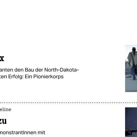
ux
anten den Bau der North-Dakota-
ten Erfolg: Ein Pionierkorps
eline
zu
emonstrantInnen mit