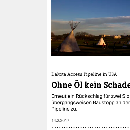
berlin
nord
wahrheit
verlag
verlag
veranstaltungen
shop
Dakota Access Pipeline in USA
Ohne Öl kein Schad
fragen & hilfe
Erneut ein Rückschlag für zwei Si
unterstützen
übergangsweisen Baustopp an der
Pipeline zu.
abo
genossenschaft
14.2.2017