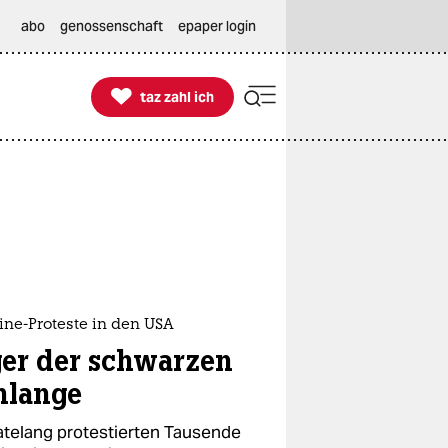
abo
genossenschaft
epaper login

taz zahl ich
taz zahl ich
ine-Proteste in den USA
ger der schwarzen
hlange
telang protestierten Tausende