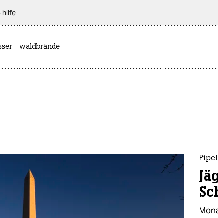
 hilfe
sser
waldbrände
Pipel
Jä
Sc
Mona