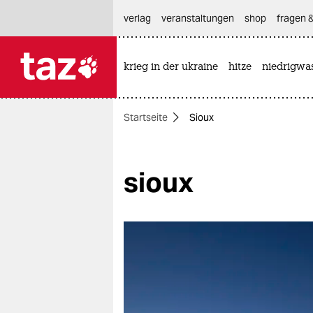
hautnavigation anspringen
hauptinhalt anspringen
footer anspringen
verlag
veranstaltungen
shop
fragen &
krieg in der ukraine
hitze
niedrigwa

taz zahl ich
taz zahl ich
Startseite
Sioux
themen
politik
sioux
öko
gesellschaft
kultur
sport