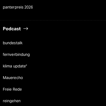
panterpreis 2026
Podcast
bundestalk
fernverbindung
klima update°
Mauerecho
Freie Rede
reingehen