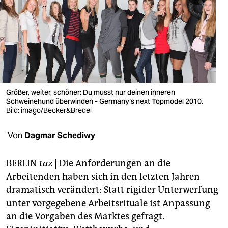
berlin
nord
wahrheit
verlag
verlag
Größer, weiter, schöner: Du musst nur deinen inneren
Schweinehund überwinden - Germany‘s next Topmodel 2010.
veranstaltungen
Bild: imago/Becker&Bredel
shop
Von
Dagmar Schediwy
fragen & hilfe
BERLIN
taz
| Die Anforderungen an die
unterstützen
Arbeitenden haben sich in den letzten Jahren
dramatisch verändert: Statt rigider Unterwerfung
abo
unter vorgegebene Arbeitsrituale ist Anpassung
genossenschaft
an die Vorgaben des Marktes gefragt.