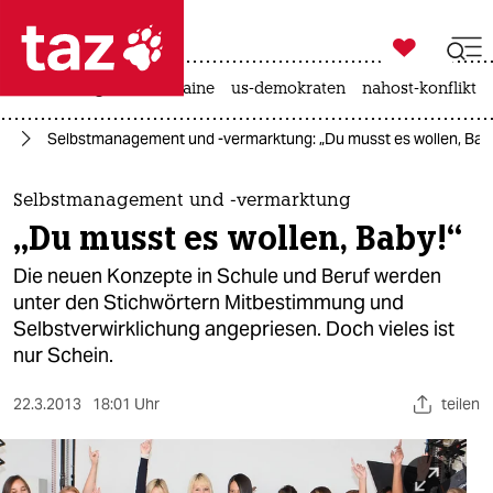

taz zahl ich
hitze
krieg in der ukraine
us-demokraten
nahost-konflikt

taz zahl ich
ft
Selbstmanagement und -vermarktung: „Du musst es wollen, Bab
taz zahl ich
themen
Selbstmanagement und -vermarktung
„Du musst es wollen, Baby!“
politik
Die neuen Konzepte in Schule und Beruf werden
öko
unter den Stichwörtern Mitbestimmung und
Selbstverwirklichung angepriesen. Doch vieles ist
gesellschaft
nur Schein.
kultur
22.3.2013
18:01 Uhr
teilen
sport