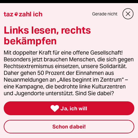
Feedback
taz
zahl ich
Gerade nicht

Aboservice
Links lesen, rechts
bekämpfen
ePaper Login
Mit doppelter Kraft für eine offene Gesellschaft!
Downloads für Abonnierende
Besonders jetzt brauchen Menschen, die sich gegen
Rechtsextremismus einsetzen, unsere Solidarität.
Daher gehen 50 Prozent der Einnahmen aus
Neuanmeldungen an „Alles beginnt im Zentrum“ –
© 2026 taz Verlags und Vertriebs GmbH
eine Kampagne, die bedrohte linke Kulturzentren
Alle Rechte vorbehalten. Bei rechtlichen Fragen oder für Genehmigungen
und Jugendorte unterstützt. Sind Sie dabei?
wenden Sie sich bitte an
lizenzen@taz.de

Ja, ich will
Feedback
Redaktionsstatut
Kommune-Richtlinien
KI-
Schon dabei!
Leitlinie
Informant
Datenschutz
Impressum
AGB