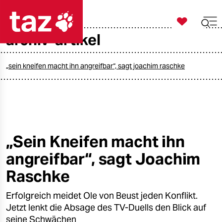

taz zahl ich
archiv-artikel

taz zahl ich
taz zahl ich
„sein kneifen macht ihn angreifbar“, sagt joachim raschke
themen
politik
öko
„Sein Kneifen macht ihn
angreifbar“, sagt Joachim
gesellschaft
Raschke
kultur
Erfolgreich meidet Ole von Beust jeden Konflikt.
sport
Jetzt lenkt die Absage des TV-Duells den Blick auf
seine Schwächen