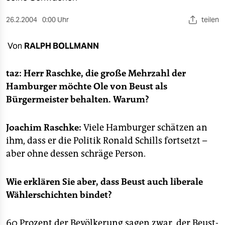
berlin
26.2.2004
0:00 Uhr
teilen
nord
wahrheit
Von
RALPH BOLLMANN
verlag
taz: Herr Raschke, die große Mehrzahl der
Hamburger möchte Ole von Beust als
verlag
Bürgermeister behalten. Warum?
veranstaltungen
Joachim Raschke:
Viele Hamburger schätzen an
shop
ihm, dass er die Politik Ronald Schills fortsetzt –
fragen & hilfe
aber ohne dessen schräge Person.
unterstützen
Wie erklären Sie aber, dass Beust auch liberale
abo
Wählerschichten bindet?
genossenschaft
60 Prozent der Bevölkerung sagen zwar, der Beust-