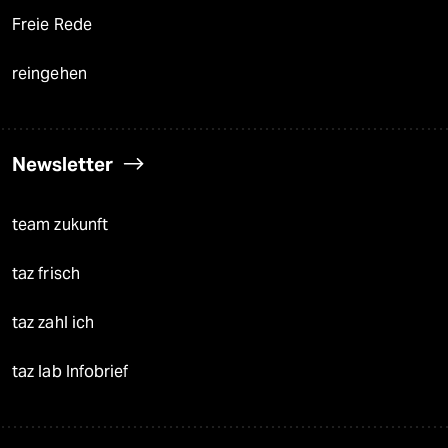
Freie Rede
reingehen
Newsletter
team zukunft
taz frisch
taz zahl ich
taz lab Infobrief