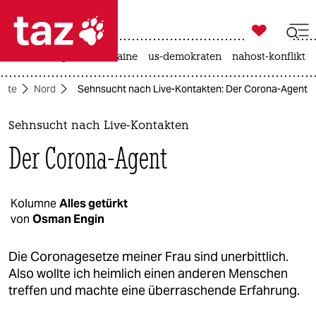

taz zahl ich
hitze
krieg in der ukraine
us-demokraten
nahost-konflikt

taz zahl ich
eite
Nord
Sehnsucht nach Live-Kontakten: Der Corona-Agent
taz zahl ich
themen
Sehnsucht nach Live-Kontakten
Der Corona-Agent
politik
öko
Kolumne
Alles getürkt
von
Osman Engin
gesellschaft
kultur
Die Coronagesetze meiner Frau sind unerbittlich.
Also wollte ich heimlich einen anderen Menschen
sport
treffen und machte eine überraschende Erfahrung.