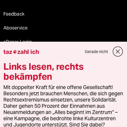
Feedback
Aboservice
ePaper Login
taz
zahl ich
Gerade nicht

Downloads für Abonnierende
Links lesen, rechts
bekämpfen
© 2026 taz Verlags und Vertriebs GmbH
Alle Rechte vorbehalten. Bei rechtlichen Fragen oder für Genehmigungen
Mit doppelter Kraft für eine offene Gesellschaft!
wenden Sie sich bitte an
lizenzen@taz.de
Besonders jetzt brauchen Menschen, die sich gegen
Rechtsextremismus einsetzen, unsere Solidarität.
Daher gehen 50 Prozent der Einnahmen aus
Feedback
Redaktionsstatut
Kommune-Richtlinien
KI-
Neuanmeldungen an „Alles beginnt im Zentrum“ –
eine Kampagne, die bedrohte linke Kulturzentren
Leitlinie
Informant
Datenschutz
Impressum
AGB
und Jugendorte unterstützt. Sind Sie dabei?