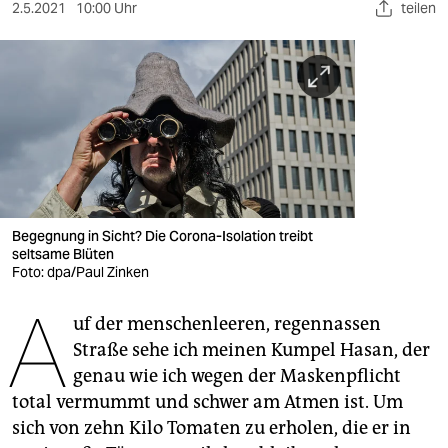
berlin
2.5.2021
10:00 Uhr
teilen
nord
wahrheit
verlag
verlag
veranstaltungen
Begegnung in Sicht? Die Corona-Isolation treibt
shop
seltsame Blüten
Foto: dpa/Paul Zinken
fragen & hilfe
A
uf der menschenleeren, regennassen
unterstützen
Straße sehe ich meinen Kumpel Hasan, der
abo
genau wie ich wegen der Maskenpflicht
total vermummt und schwer am Atmen ist. Um
genossenschaft
sich von zehn Kilo Tomaten zu erholen, die er in