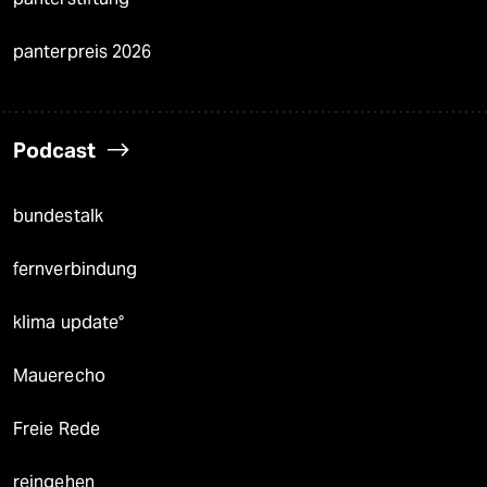
panterpreis 2026
Podcast
bundestalk
fernverbindung
klima update°
Mauerecho
Freie Rede
reingehen