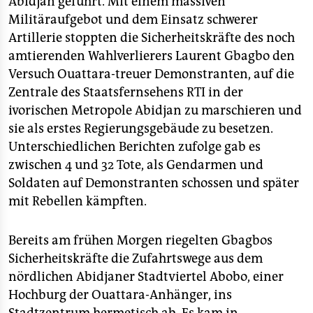
Abidjan geführt. Mit einem massiven
epaper login
Militäraufgebot und dem Einsatz schwerer
Artillerie stoppten die Sicherheitskräfte des noch
amtierenden Wahlverlierers Laurent Gbagbo den
Versuch Ouattara-treuer Demonstranten, auf die
Zentrale des Staatsfernsehens RTI in der
ivorischen Metropole Abidjan zu marschieren und
sie als erstes Regierungsgebäude zu besetzen.
Unterschiedlichen Berichten zufolge gab es
zwischen 4 und 32 Tote, als Gendarmen und
Soldaten auf Demonstranten schossen und später
mit Rebellen kämpften.
Bereits am frühen Morgen riegelten Gbagbos
Sicherheitskräfte die Zufahrtswege aus dem
nördlichen Abidjaner Stadtviertel Abobo, einer
Hochburg der Ouattara-Anhänger, ins