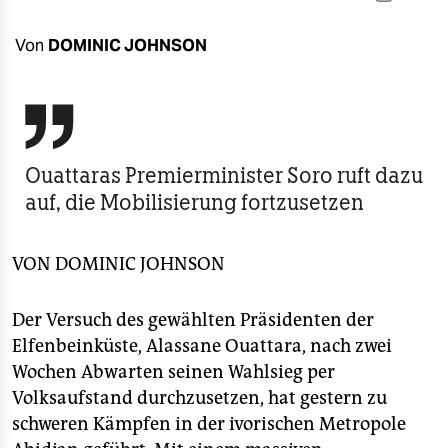
berlin
nord
Von
DOMINIC JOHNSON
wahrheit

verlag
Ouattaras Premierminister Soro ruft dazu
verlag
auf, die Mobilisierung fortzusetzen
veranstaltungen
shop
VON
DOMINIC JOHNSON
fragen & hilfe
Der Versuch des gewählten Präsidenten der
unterstützen
Elfenbeinküste, Alassane Ouattara, nach zwei
Wochen Abwarten seinen Wahlsieg per
abo
Volksaufstand durchzusetzen, hat gestern zu
genossenschaft
schweren Kämpfen in der ivorischen Metropole