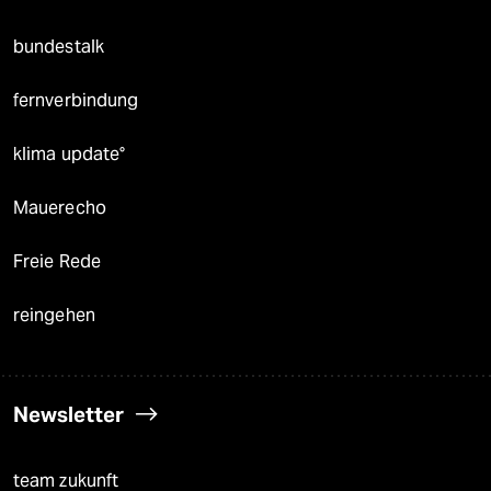
bundestalk
fernverbindung
klima update°
Mauerecho
Freie Rede
reingehen
Newsletter
team zukunft