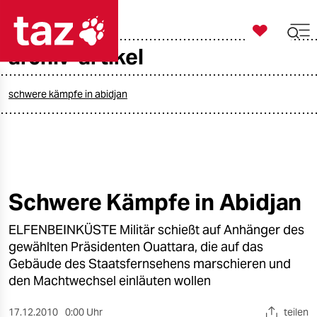

taz zahl ich
archiv-artikel

taz zahl ich
taz zahl ich
schwere kämpfe in abidjan
themen
politik
öko
Schwere Kämpfe in Abidjan
gesellschaft
ELFENBEINKÜSTE Militär schießt auf Anhänger des
gewählten Präsidenten Ouattara, die auf das
kultur
Gebäude des Staatsfernsehens marschieren und
den Machtwechsel einläuten wollen
sport
17.12.2010
0:00 Uhr
teilen