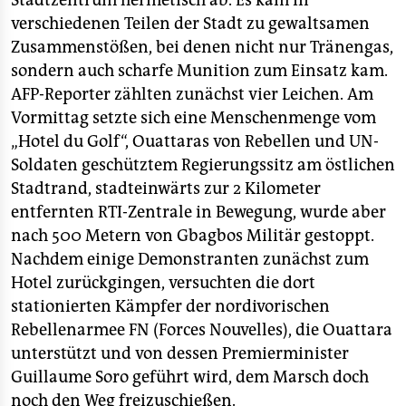
Stadtzentrum hermetisch ab. Es kam in
verschiedenen Teilen der Stadt zu gewaltsamen
Zusammenstößen, bei denen nicht nur Tränengas,
sondern auch scharfe Munition zum Einsatz kam.
AFP-Reporter zählten zunächst vier Leichen. Am
Vormittag setzte sich eine Menschenmenge vom
„Hotel du Golf“, Ouattaras von Rebellen und UN-
Soldaten geschütztem Regierungssitz am östlichen
Stadtrand, stadteinwärts zur 2 Kilometer
entfernten RTI-Zentrale in Bewegung, wurde aber
nach 500 Metern von Gbagbos Militär gestoppt.
Nachdem einige Demonstranten zunächst zum
Hotel zurückgingen, versuchten die dort
stationierten Kämpfer der nordivorischen
Rebellenarmee FN (Forces Nouvelles), die Ouattara
unterstützt und von dessen Premierminister
Guillaume Soro geführt wird, dem Marsch doch
noch den Weg freizuschießen.