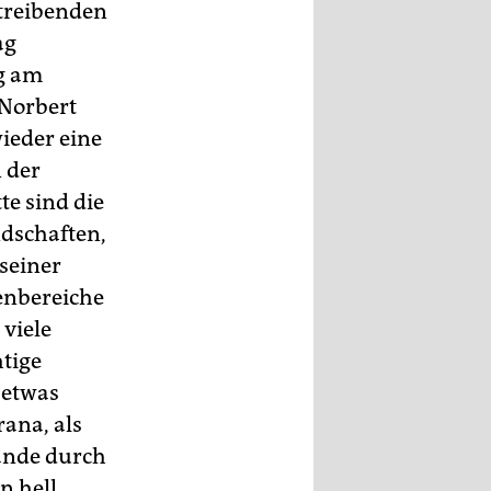
 treibenden
ag
rg am
 Norbert
wieder eine
 der
te sind die
ndschaften,
seiner
enbereiche
 viele
htige
 etwas
rana, als
Lande durch
n hell