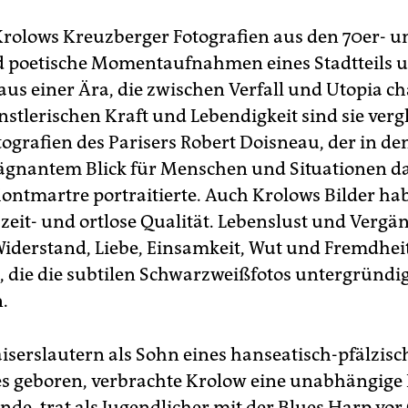
rolows Kreuzberger Fotografien aus den 70er- u
d poetische Momentaufnahmen eines Stadtteils u
us einer Ära, die zwischen Verfall und Utopia ch
nstlerischen Kraft und Lebendigkeit sind sie verg
tografien des Parisers Robert Doisneau, der in de
ägnantem Blick für Menschen und Situationen 
ontmartre portraitierte. Auch Krolows Bilder ha
 zeit- und ortlose Qualität. Lebenslust und Vergän
Widerstand, Liebe, Einsamkeit, Wut und Fremdheit
 die die subtilen Schwarzweißfotos untergründi
.
aiserslautern als Sohn eines hanseatisch-pfälzis
s geboren, verbrachte Krolow eine unabhängige
de, trat als Jugendlicher mit der Blues Harp vor