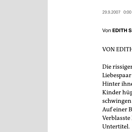
berlin
29.9.2007
0:00
nord
wahrheit
Von
EDITH 
verlag
VON
EDIT
verlag
veranstaltungen
Die rissig
Liebespaar 
shop
Hinter ihn
fragen & hilfe
Kinder hüp
unterstützen
schwingen 
Auf einer 
abo
Verblasste
genossenschaft
Untertitel.