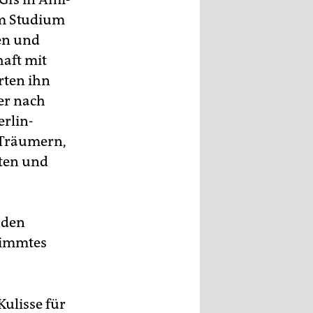
em Studium
ren und
aft mit
rten ihn
 er nach
erlin-
 Träumern,
lten und
nden
stimmtes
Kulisse für