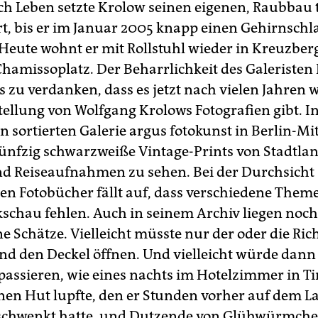
ch Leben setzte Krolow seinen eigenen, Raubbau
ort, bis er im Januar 2005 knapp einen Gehirnschl
 Heute wohnt er mit Rollstuhl wieder in Kreuzbe
Chamissoplatz. Der Beharrlichkeit des Galeristen
s zu verdanken, dass es jetzt nach vielen Jahren 
tellung von Wolfgang Krolows Fotografien gibt. In
in sortierten Galerie argus fotokunst in Berlin-Mit
ünfzig schwarzweiße Vintage-Prints von Stadtla
nd Reiseaufnahmen zu sehen. Bei der Durchsicht 
en Fotobücher fällt auf, dass verschiedene Them
kschau fehlen. Auch in seinem Archiv liegen noch
 Schätze. Vielleicht müsste nur der oder die Ric
 den Deckel öffnen. Und vielleicht würde dann
passieren, wie eines nachts im Hotelzimmer in Ti
nen Hut lupfte, den er Stunden vorher auf dem 
eschwenkt hatte, und Dutzende von Glühwürmche