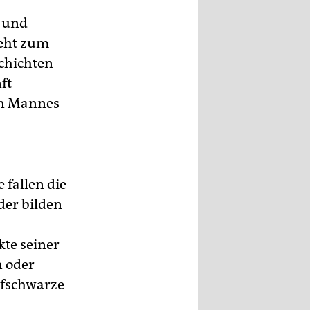
e und
geht zum
schichten
ft
en Mannes
e fallen die
der bilden
kte seiner
n oder
efschwarze