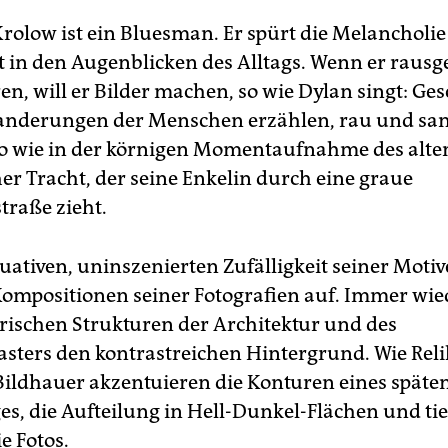
rolow ist ein Bluesman. Er spürt die Melancholi
t in den Augenblicken des Alltags. Wenn er raus
en, will er Bilder machen, so wie Dylan singt: Ge
anderungen der Menschen erzählen, rau und san
So wie in der körnigen Momentaufnahme des alt
er Tracht, der seine Enkelin durch eine graue
raße zieht.
ituativen, uninszenierten Zufälligkeit seiner Motiv
ompositionen seiner Fotografien auf. Immer wie
rischen Strukturen der Architektur und des
asters den kontrastreichen Hintergrund. Wie Reli
 Bildhauer akzentuieren die Konturen eines späte
es, die Aufteilung in Hell-Dunkel-Flächen und ti
e Fotos.