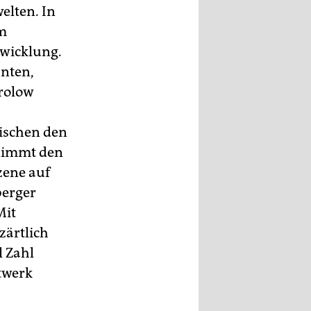
elten. In
im
wicklung.
anten,
Krolow
ischen den
 nimmt den
zene auf
berger
Mit
zärtlich
l Zahl
twerk