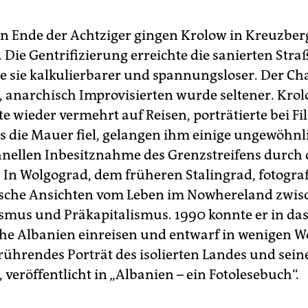
 Ende der Achtziger gingen Krolow in Kreuzberg
. Die Gentrifizierung erreichte die sanierten Str
 sie kalkulierbarer und spannungsloser. Der Ch
, anarchisch Improvisierten wurde seltener. Kro
te wieder vermehrt auf Reisen, porträtierte bei F
ls die Mauer fiel, gelangen ihm einige ungewöhnl
hnellen Inbesitznahme des Grenzstreifens durch 
In Wolgograd, dem früheren Stalingrad, fotograf
ische Ansichten vom Leben im Nowhereland zwis
ismus und Präkapitalismus. 1990 konnte er in da
sche Albanien einreisen und entwarf in wenigen 
erührendes Porträt des isolierten Landes und sein
veröffentlicht in „Albanien – ein Fotolesebuch“.