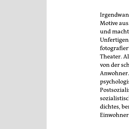
Irgendwann
Motive aus
und machte
Unfertigen
fotografier
Theater. A
von der sc
Anwohner. 
psycholog
Postsozial
sozialisti
dichtes, b
Einwohner, 