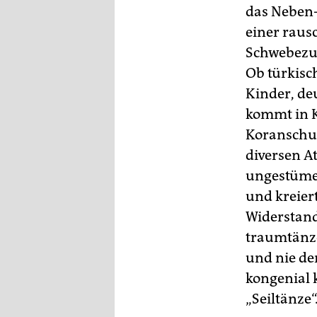
das Neben-
einer rausc
Schwebezu
Ob türkisc
Kinder, de
kommt in K
Koranschu
diversen A
ungestümen
und kreier
Widerstand
traumtänzer
und nie de
kongenial 
„Seiltänze“