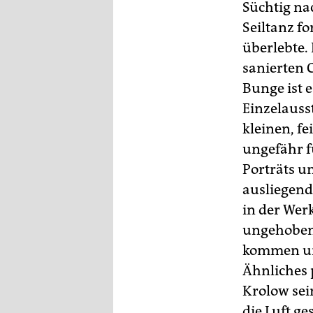
Süchtig na
Seiltanz f
überlebte.
sanierten 
Bunge ist e
Einzelauss
kleinen, fe
ungefähr f
Porträts u
ausliegend
in der Wer
ungehobene
kommen und
Ähnliches 
Krolow sei
die Luft g