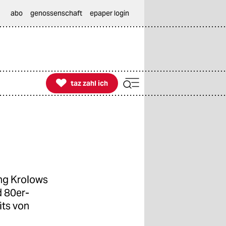
abo
genossenschaft
epaper login

taz zahl ich
taz zahl ich
ang Krolows
 80er-
its von