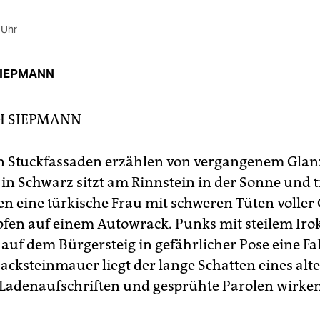
 Uhr
SIEPMANN
H SIEPMANN
en Stuckfassaden erzählen von vergangenem Glanz
in Schwarz sitzt am Rinnstein in der Sonne und tr
en eine türkische Frau mit schweren Tüten volle
fen auf einem Autowrack. Punks mit steilem Iro
auf dem Bürgersteig in gefährlicher Pose eine Fa
Backsteinmauer liegt der lange Schatten eines al
 Ladenaufschriften und gesprühte Parolen wirke