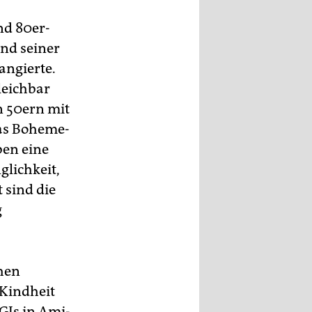
nd 80er-
nd seiner
angierte.
leichbar
n 50ern mit
das Boheme-
ben eine
glichkeit,
 sind die
g
chen
 Kindheit
 GIs in Ami-