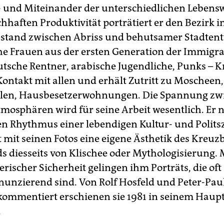
 und Miteinander der unterschiedlichen Lebensw
hhaften Produktivität porträtiert er den Bezirk 
stand zwischen Abriss und behutsamer Stadtent
he Frauen aus der ersten Generation der Immigr
utsche Rentner, arabische Jugendliche, Punks – 
ontakt mit allen und erhält Zutritt zu Moscheen,
len, Hausbesetzerwohnungen. Die Spannung zw
tmosphären wird für seine Arbeit wesentlich. Er
 Rhythmus einer lebendigen Kultur- und Polits
t mit seinen Fotos eine eigene Ästhetik des Kreuz
s diesseits von Klischee oder Mythologisierung. 
ischer Sicherheit gelingen ihm Porträts, die oft 
nunzierend sind. Von Rolf Hosfeld und Peter-Pau
kommentiert erschienen sie 1981 in seinem Haup
.