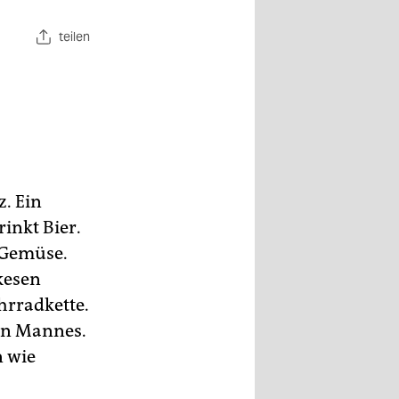
teilen
. Ein
inkt Bier.
r Gemüse.
kesen
hrradkette.
ten Mannes.
n wie