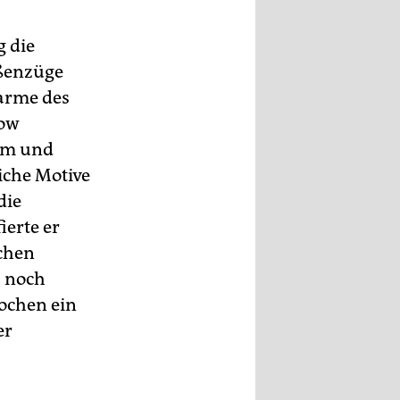
 die
aßenzüge
arme des
low
ilm und
iche Motive
die
ierte er
chen
s noch
Wochen ein
er