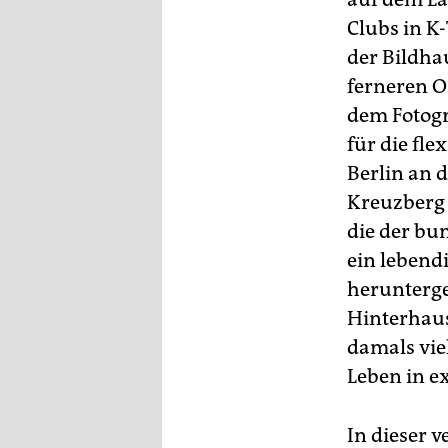
Clubs in 
der Bildha
ferneren O
dem Fotog
für die fle
Berlin an d
Kreuzberg 
die der bu
ein lebendi
herunterg
Hinterhau
damals vie
Leben in e
In dieser 