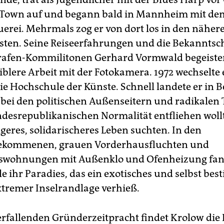
K-Town auf und begann bald in Mannheim mit d
uerei. Mehrmals zog er von dort los in den nähe
sten. Seine Reiseerfahrungen und die Bekanntsch
rafen-Kommilitonen Gerhard Vormwald begeiste
xiblere Arbeit mit der Fotokamera. 1972 wechselte
ie Hochschule der Künste. Schnell landete er in B
bei den politischen Außenseitern und radikalen
ndesrepublikanischen Normalität entfliehen wol
geres, solidarischeres Leben suchten. In den
ekommenen, grauen Vorderhausfluchten und
swohnungen mit Außenklo und Ofenheizung fa
le ihr Paradies, das ein exotisches und selbst be
xtremer Inselrandlage verhieß.
verfallenden Gründerzeitpracht findet Krolow die 