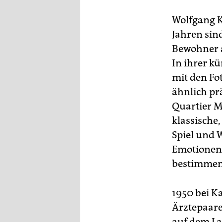
epaper login
Wolfgang K
Jahren sin
Bewohner a
In ihrer kü
mit den Fo
ähnlich pr
Quartier M
klassische,
Spiel und 
Emotionen,
bestimmen
1950 bei K
Ärztepaare
auf dem Lan