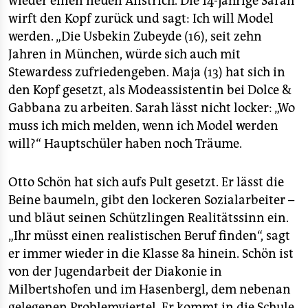
wieder einen neuen Anstrich. Die 14-jährige Sarah
wirft den Kopf zurück und sagt: Ich will Model
werden. „Die Usbekin Zubeyde (16), seit zehn
Jahren in München, würde sich auch mit
Stewardess zufriedengeben. Maja (13) hat sich in
den Kopf gesetzt, als Modeassistentin bei Dolce &
Gabbana zu arbeiten. Sarah lässt nicht locker: „Wo
muss ich mich melden, wenn ich Model werden
will?“ Hauptschüler haben noch Träume.
Otto Schön hat sich aufs Pult gesetzt. Er lässt die
Beine baumeln, gibt den lockeren Sozialarbeiter –
und bläut seinen Schützlingen Realitätssinn ein.
„Ihr müsst einen realistischen Beruf finden“, sagt
er immer wieder in die Klasse 8a hinein. Schön ist
von der Jugendarbeit der Diakonie in
Milbertshofen und im Hasenbergl, dem nebenan
gelegenen Problemviertel. Er kommt in die Schule,