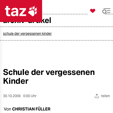

taz zahl ich
archiv-artikel

taz zahl ich
taz zahl ich
schule der vergessenen kinder
themen
politik
öko
Schule der vergessenen
Kinder
gesellschaft
kultur
30.10.2006
0:00 Uhr
teilen
sport
Von
CHRISTIAN FÜLLER