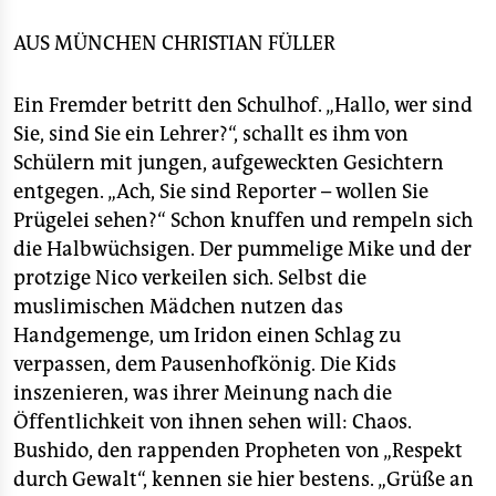
berlin
AUS MÜNCHEN
CHRISTIAN FÜLLER
nord
wahrheit
Ein Fremder betritt den Schulhof. „Hallo, wer sind
Sie, sind Sie ein Lehrer?“, schallt es ihm von
verlag
Schülern mit jungen, aufgeweckten Gesichtern
entgegen. „Ach, Sie sind Reporter – wollen Sie
verlag
Prügelei sehen?“ Schon knuffen und rempeln sich
veranstaltungen
die Halbwüchsigen. Der pummelige Mike und der
protzige Nico verkeilen sich. Selbst die
shop
muslimischen Mädchen nutzen das
fragen & hilfe
Handgemenge, um Iridon einen Schlag zu
verpassen, dem Pausenhofkönig. Die Kids
unterstützen
inszenieren, was ihrer Meinung nach die
abo
Öffentlichkeit von ihnen sehen will: Chaos.
Bushido, den rappenden Propheten von „Respekt
genossenschaft
durch Gewalt“, kennen sie hier bestens. „Grüße an