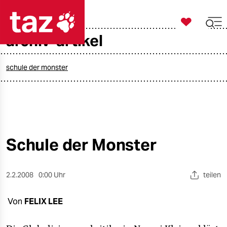

taz zahl ich
archiv-artikel

taz zahl ich
taz zahl ich
schule der monster
themen
politik
öko
Schule der Monster
gesellschaft
2.2.2008
0:00 Uhr
teilen
kultur
Von
FELIX LEE
sport