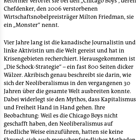
Reformer verortet sie bei den „Chicago Boys“, deren
epaper login
Chefdenker, den 2006 verstorbenen
Wirtschaftsnobelpreisträger Milton Friedman, sie
ein „Monster“ nennt.
Vier Jahre lang ist die kanadische Journalistin und
linke Aktivistin um die Welt gereist und hat in
Krisengebieten recherchiert. Herausgekommen ist
„Die Schock-Strategie“ – ein fast 800 Seiten dicker
Wälzer. Akribisch genau beschreibt sie darin, wie
sich der Neoliberalismus in den vergangenen 30
Jahren über die gesamte Welt ausbreiten konnte.
Dabei widerlegt sie den Mythos, dass Kapitalismus
und Freiheit Hand in Hand gehen. Ihre
Beobachtung: Weil es die Chicago Boys nicht
geschafft haben, den Neoliberalismus auf
friedliche Weise einzuführen, hatten sie keine