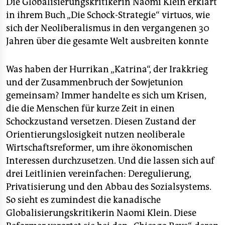
berlin
Die Globalisierungskritikerin Naomi Klein erklärt
in ihrem Buch „Die Schock-Strategie“ virtuos, wie
nord
sich der Neoliberalismus in den vergangenen 30
Jahren über die gesamte Welt ausbreiten konnte
wahrheit
verlag
Was haben der Hurrikan „Katrina“, der Irakkrieg
und der Zusammenbruch der Sowjetunion
verlag
gemeinsam? Immer handelte es sich um Krisen,
veranstaltungen
die die Menschen für kurze Zeit in einen
Schockzustand versetzen. Diesen Zustand der
shop
Orientierungslosigkeit nutzen neoliberale
fragen & hilfe
Wirtschaftsreformer, um ihre ökonomischen
Interessen durchzusetzen. Und die lassen sich auf
unterstützen
drei Leitlinien vereinfachen: Deregulierung,
Privatisierung und den Abbau des Sozialsystems.
abo
So sieht es zumindest die kanadische
genossenschaft
Globalisierungskritikerin Naomi Klein. Diese