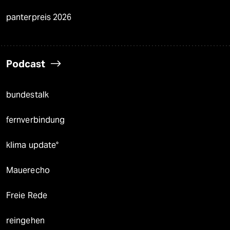
panterpreis 2026
Podcast
bundestalk
fernverbindung
klima update°
Mauerecho
Freie Rede
reingehen