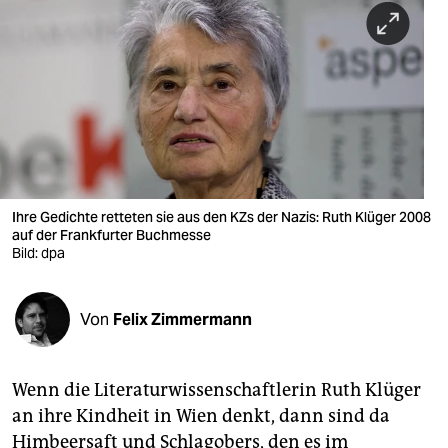
berlin
nord
wahrheit
verlag
verlag
veranstaltungen
Ihre Gedichte retteten sie aus den KZs der Nazis: Ruth Klüger 2008
auf der Frankfurter Buchmesse
shop
Bild: dpa
fragen & hilfe
Von
Felix Zimmermann
unterstützen
abo
Wenn die Literaturwissenschaftlerin Ruth Klüger
genossenschaft
an ihre Kindheit in Wien denkt, dann sind da
Himbeersaft und Schlagobers, den es im