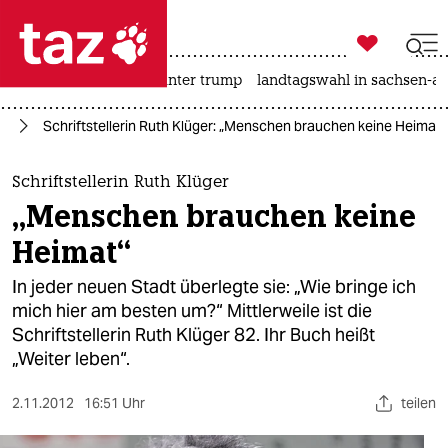

taz zahl ich
nahost-konflikt
usa unter trump
landtagswahl in sachsen-an

taz zahl ich
ag
Schriftstellerin Ruth Klüger: „Menschen brauchen keine Heimat“
taz zahl ich
themen
Schriftstellerin Ruth Klüger
„Menschen brauchen keine
politik
Heimat“
öko
In jeder neuen Stadt überlegte sie: „Wie bringe ich
mich hier am besten um?“ Mittlerweile ist die
gesellschaft
Schriftstellerin Ruth Klüger 82. Ihr Buch heißt
„Weiter leben“.
kultur
sport
2.11.2012
16:51 Uhr
teilen