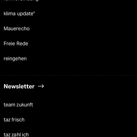
klima update°
Mauerecho
Freie Rede
reingehen
Newsletter
team zukunft
taz frisch
taz zahl ich