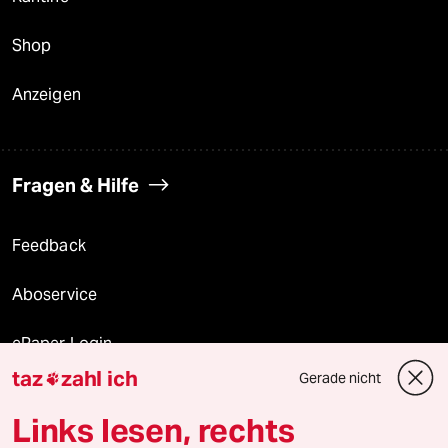
Shop
Anzeigen
Fragen & Hilfe
Feedback
Aboservice
ePaper Login
taz
zahl ich
Gerade nicht

Downloads für Abonnierende
Links lesen, rechts