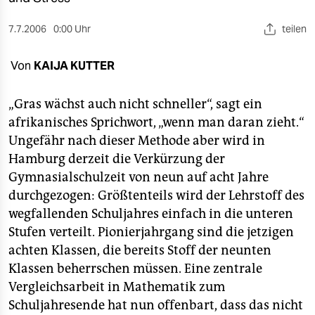
berlin
7.7.2006
0:00 Uhr
teilen
nord
wahrheit
Von
KAIJA KUTTER
verlag
„Gras wächst auch nicht schneller“, sagt ein
afrikanisches Sprichwort, „wenn man daran zieht.“
verlag
Ungefähr nach dieser Methode aber wird in
veranstaltungen
Hamburg derzeit die Verkürzung der
Gymnasialschulzeit von neun auf acht Jahre
shop
durchgezogen: Größtenteils wird der Lehrstoff des
fragen & hilfe
wegfallenden Schuljahres einfach in die unteren
Stufen verteilt. Pionierjahrgang sind die jetzigen
unterstützen
achten Klassen, die bereits Stoff der neunten
abo
Klassen beherrschen müssen. Eine zentrale
Vergleichsarbeit in Mathematik zum
genossenschaft
Schuljahresende hat nun offenbart, dass das nicht