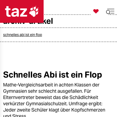

taz zahl ich
archiv-artikel

taz zahl ich
taz zahl ich
schnelles abi ist ein flop
themen
politik
öko
Schnelles Abi ist ein Flop
gesellschaft
Mathe-Vergleichsarbeit in achten Klassen der
Gymnasien sehr schlecht ausgefallen. Für
kultur
Elternvertreter beweist das die Schädlichkeit
verkürzter Gymnasialschulzeit. Umfrage ergibt:
sport
Jeder zweite Schüler klagt über Kopfschmerzen
und Stress