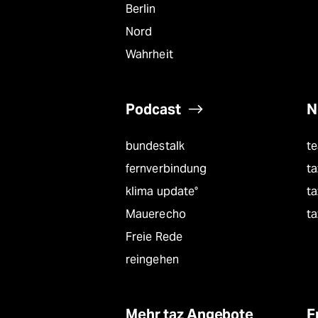
Berlin
Nord
Wahrheit
Podcast
N
bundestalk
t
fernverbindung
ta
klima update°
ta
Mauerecho
ta
Freie Rede
reingehen
Mehr taz Angebote
F