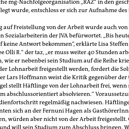
e mg-Nachfolgeorganisation „RAZ“ in den gesc
rlegt wurde, entschloss er sich zur Aufnahme des
g auf Freistellung von der Arbeit wurde auch von
 Sozialarbeiterin der JVA befürwortet. „Bis heute
f keine Antwort bekommen“, erklärte Lisa Steffe
e Olli R.“ der taz, „er muss weiter 40 Stunden ar
 wie er nebenbei sein Studium auf die Reihe kriegt
der Lohnarbeit freigestellt werden, fordert die So
er Lars Hoffmann weist die Kritik gegenüber der 
gel stellt Häftlinge von der Lohnarbeit frei, wenn 
m abschlussorientiert absolvieren.“ Voraussetzun
udienfortschritt regelmäßig nachwiesen. Häftling
nten sich an der Fernuni Hagen als GasthörerIn
n, würden aber nicht von der Arbeit freigestellt. 
 und will sein Studium zum Abschluss bringen. 