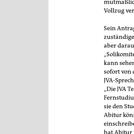
epaper login
mutmaßlich
Vollzug ve
Sein Antra
zuständigen
aber darau
„Solikomite
kann sehen,
sofort von 
JVA-Sprech
„Die JVA Te
Fernstudiu
sie den St
Abitur kön
einschreibe
hat Abitur