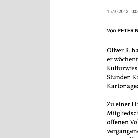
berlin
15.10.2013
0:0
nord
wahrheit
Von
PETER 
verlag
Oliver R. h
verlag
er wöchent
veranstaltungen
Kulturwiss
Stunden Kar
shop
Kartonagea
fragen & hilfe
unterstützen
Zu einer H
Mitgliedsc
abo
offenen Vo
genossenschaft
vergangen