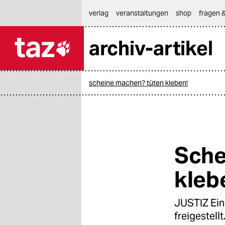
hautnavigation anspringen
hauptinhalt anspringen
footer anspringen
verlag
veranstaltungen
shop
fragen &
archiv-artikel

taz zahl ich
taz zahl ich
scheine machen? tüten kleben!
themen
politik
öko
Sche
gesellschaft
kleb
kultur
JUSTIZ Ein 
sport
freigestell