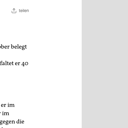
teilen
ober belegt
altet er 40
 er im
r im
gegen die