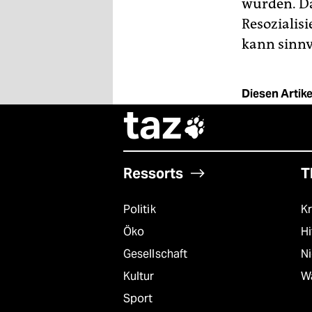
würden. Da
Resozialis
kann sinnv
Diesen Artikel
taz

Ressorts
T
Politik
Kr
Öko
Hi
Gesellschaft
N
Kultur
W
Sport