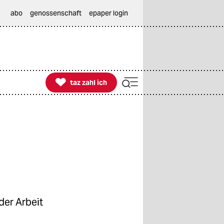
abo
genossenschaft
epaper login

taz zahl ich
taz zahl ich
der Arbeit