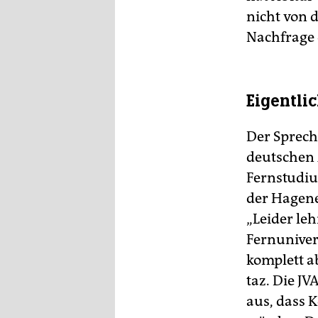
nicht von 
Nachfrage 
Eigentlic
Der Spreche
deutschen 
Fernstudiu
der Hagene
„Leider le
Fernuniver
komplett a
taz. Die JV
aus, dass 