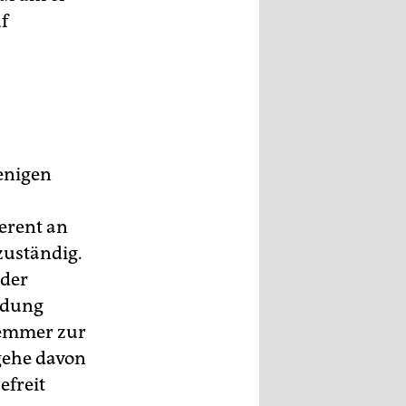
f
wenigen
erent an
zuständig.
 der
ndung
hlemmer zur
 gehe davon
efreit