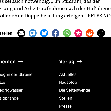
s sei auch notwendig: „Ein Studium, das der
ierung und Arbeitsaufnahme nach der Haft dienen
oller ohne Doppelbelastung erfolgen.“
PETER N
 teilen
hemen
Verlag
ieg in der Ukraine
Aktuelles
tze
Hausblog
iedrigwasser
Die Seitenwende
aldbrände
Stellen
Presse