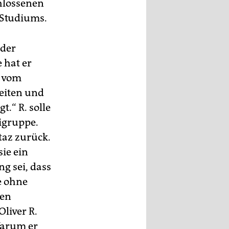
hlossenen
 Studiums.
 der
 hat er
n vom
beiten und
.“ R. solle
ligruppe.
taz zurück.
sie ein
g sei, dass
e ohne
nen
Oliver R.
Warum er