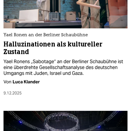
berlin
nord
wahrheit
Yael Ronen an der Berliner Schaubühne
verlag
Halluzinationen als kultureller
Zustand
verlag
Yael Ronens „Sabotage“ an der Berliner Schaubühne ist
veranstaltungen
eine überdrehte Gesellschaftsanalyse des deutschen
Umgangs mit Juden, Israel und Gaza.
shop
Von
Luca Klander
fragen & hilfe
9.12.2025
unterstützen
abo
genossenschaft