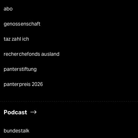
abo
genossenschaft
taz zahl ich
recherchefonds ausland
panterstiftung
panterpreis 2026
Podcast
bundestalk