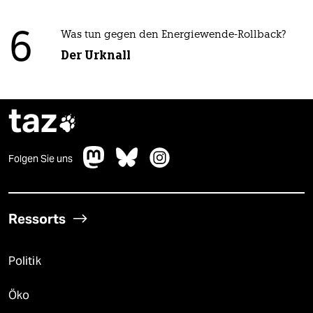
6
Was tun gegen den Energiewende-Rollback?
Der Urknall
taz

Folgen Sie uns
Ressorts
Politik
Öko