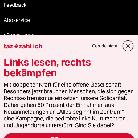
Feedback
Aboservice
ePaper Login
taz
zahl ich
Gerade nicht

Downloads für Abonnierende
Links lesen, rechts
bekämpfen
© 2026 taz Verlags und Vertriebs GmbH
Mit doppelter Kraft für eine offene Gesellschaft!
Alle Rechte vorbehalten. Bei rechtlichen Fragen oder für Genehmigungen
wenden Sie sich bitte an
lizenzen@taz.de
Besonders jetzt brauchen Menschen, die sich gegen
Rechtsextremismus einsetzen, unsere Solidarität.
Daher gehen 50 Prozent der Einnahmen aus
Feedback
Redaktionsstatut
Kommune-Richtlinien
KI-
Neuanmeldungen an „Alles beginnt im Zentrum“ –
eine Kampagne, die bedrohte linke Kulturzentren
Leitlinie
Informant
Datenschutz
Impressum
AGB
und Jugendorte unterstützt. Sind Sie dabei?
Seitenwende
Einwilligungen widerrufen (Ads)