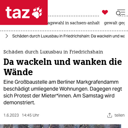

taz zahl ich
nahost-konflikt
landtagswahl in sachsen-anhalt
gewalt gege

taz zahl ich
in
Schäden durch Luxusbau in Friedrichshain: Da wackeln und wa
taz zahl ich
themen
Schäden durch Luxusbau in Friedrichshain
Da wackeln und wanken die
politik
Wände
öko
Eine Großbaustelle am Berliner Markgrafendamm
beschädigt umliegende Wohnungen. Dagegen regt
gesellschaft
sich Protest der Mieter*innen. Am Samstag wird
demonstriert.
kultur
sport
1.6.2023
14:45 Uhr
teilen