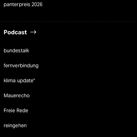
panterpreis 2026
Podcast
bundestalk
fernverbindung
klima update°
Mauerecho
Freie Rede
reingehen