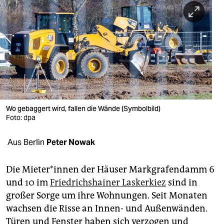
berlin
nord
wahrheit
verlag
verlag
veranstaltungen
Wo gebaggert wird, fallen die Wände (Symbolbild)
Foto: dpa
shop
Aus Berlin
Peter Nowak
fragen & hilfe
unterstützen
Die Mie­te­r*in­nen der Häuser Markgrafendamm 6
und 10 im
Friedrichshainer Laskerkiez
sind in
abo
großer Sorge um ihre Wohnungen. Seit Monaten
genossenschaft
wachsen die Risse an Innen- und Außenwänden.
Türen und Fenster haben sich verzogen und