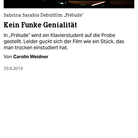
berlin
nord
Sabrina Sarabis Debütfilm „Prélude“
Kein Funke Genialität
wahrheit
In „Prélude“ wird ein Klavierstudent auf die Probe
verlag
gestellt. Leider guckt sich der Film wie ein Stück, das
man trocken einstudiert hat.
verlag
Von
Carolin Weidner
veranstaltungen
29.8.2019
shop
fragen & hilfe
unterstützen
abo
genossenschaft