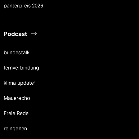
panterpreis 2026
Podcast
bundestalk
fernverbindung
klima update°
Mauerecho
Freie Rede
reingehen