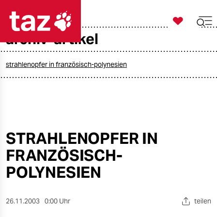

taz zahl ich
archiv-artikel

taz zahl ich
taz zahl ich
strahlenopfer in französisch-polynesien
themen
politik
öko
STRAHLENOPFER IN
FRANZÖSISCH-
gesellschaft
POLYNESIEN
kultur
sport
26.11.2003
0:00 Uhr
teilen