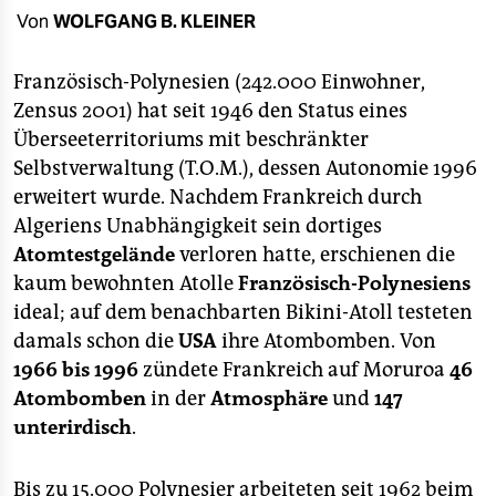
berlin
Von
WOLFGANG B. KLEINER
nord
Französisch-Polynesien (242.000 Einwohner,
wahrheit
Zensus 2001) hat seit 1946 den Status eines
Überseeterritoriums mit beschränkter
verlag
Selbstverwaltung (T.O.M.), dessen Autonomie 1996
verlag
erweitert wurde. Nachdem Frankreich durch
Algeriens Unabhängigkeit sein dortiges
veranstaltungen
Atomtestgelände
verloren hatte, erschienen die
shop
kaum bewohnten Atolle
Französisch-Polynesiens
ideal; auf dem benachbarten Bikini-Atoll testeten
fragen & hilfe
damals schon die
USA
ihre Atombomben. Von
unterstützen
1966 bis 1996
zündete Frankreich auf Moruroa
46
Atombomben
in der
Atmosphäre
und
147
abo
unterirdisch
.
genossenschaft
Bis zu 15.000 Polynesier arbeiteten seit 1962 beim