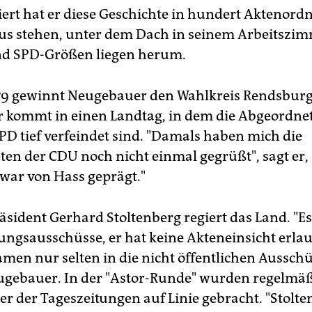
rt hat er diese Geschichte in hundert Aktenordne
s stehen, unter dem Dach in seinem Arbeitszim
nd SPD-Größen liegen herum.
79 gewinnt Neugebauer den Wahlkreis Rendsburg. 
 Er kommt in einen Landtag, in dem die Abgeordne
D tief verfeindet sind. "Damals haben mich die
en der CDU noch nicht einmal gegrüßt", sagt er,
 war von Hass geprägt."
äsident Gerhard Stoltenberg regiert das Land. "Es
ngsausschüsse, er hat keine Akteneinsicht erlau
amen nur selten in die nicht öffentlichen Ausschü
ugebauer. In der "Astor-Runde" wurden regelmäß
r der Tageszeitungen auf Linie gebracht. "Stolt