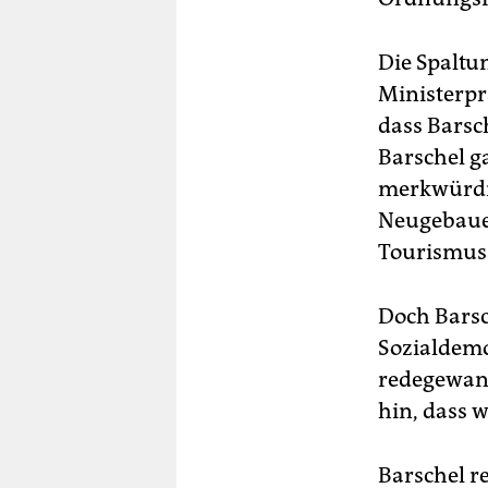
Die Spaltu
Ministerprä
dass Barsc
Barschel g
merkwürdig
Neugebauer
Tourismus
Doch Barsc
Sozialdemo
redegewand
hin, dass 
Barschel re