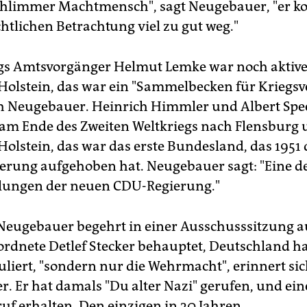
chlimmer Machtmensch", sagt Neugebauer, "er k
htlichen Betrachtung viel zu gut weg."
gs Amtsvorgänger Helmut Lemke war noch aktive
Holstein, das war ein "Sammelbecken für Kriegsv
h Neugebauer. Heinrich Himmler und Albert Spe
 am Ende des Zweiten Weltkriegs nach Flensburg 
Holstein, das war das erste Bundesland, das 1951 
ierung aufgehoben hat. Neugebauer sagt: "Eine de
ungen der neuen CDU-Regierung."
Neugebauer begehrt in einer Ausschusssitzung a
dnete Detlef Stecker behauptet, Deutschland h
uliert, "sondern nur die Wehrmacht", erinnert si
. Er hat damals "Du alter Nazi" gerufen, und ei
f erhalten. Den einzigen in 30 Jahren.