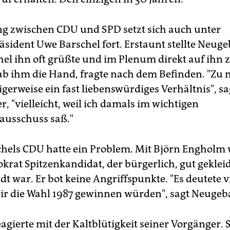
ng zwischen CDU und SPD setzt sich auch unter
sident Uwe Barschel fort. Erstaunt stellte Neuge
hel ihn oft grüßte und im Plenum direkt auf ihn 
ab ihm die Hand, fragte nach dem Befinden. "Zu m
erweise ein fast liebenswürdiges Verhältnis", sa
, "vielleicht, weil ich damals im wichtigen
ausschuss saß."
hels CDU hatte ein Problem. Mit Björn Engholm 
krat Spitzenkandidat, der bürgerlich, gut geklei
t war. Er bot keine Angriffspunkte. "Es deutete v
wir die Wahl 1987 gewinnen würden", sagt Neugeb
agierte mit der Kaltblütigkeit seiner Vorgänger. 