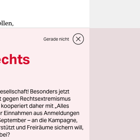
llen,
Gerade nicht
ns
äck hat er
echts
en
eworden,
esellschaft! Besonders jetzt
 "eine ganz
rt gegen Rechtsextremismus
d
z kooperiert daher mit „Alles
ller Einnahmen aus Anmeldungen
r Karriere
. September – an die Kampagne,
: "Wahl der
rstützt und Freiräume sichern will,
bei?