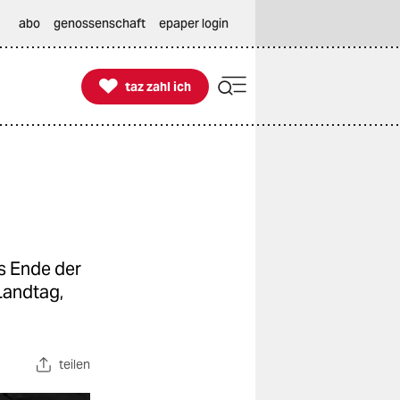
abo
genossenschaft
epaper login

taz zahl ich
taz zahl ich
s Ende der
Landtag,
teilen