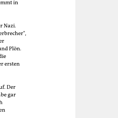
ommt in
r Nazi.
erbrecher",
er
und Plön.
die
r ersten
uf. Der
abe gar
ch
nen