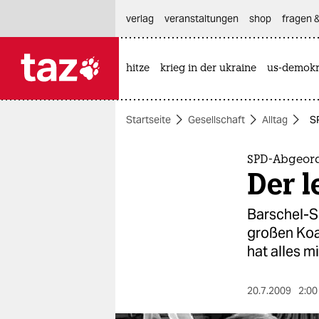
hautnavigation anspringen
hauptinhalt anspringen
footer anspringen
verlag
veranstaltungen
shop
fragen &
hitze
krieg in der ukraine
us-demokr

taz zahl ich
taz zahl ich
Startseite
Gesellschaft
Alltag
S
themen
politik
SPD-Abgeord
Der l
öko
Barschel-S
gesellschaft
großen Koa
hat alles mi
kultur
sport
20.7.2009
2:00