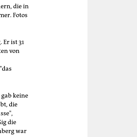
rn, die in
mer. Fotos
Er ist 31
ten von
 "das
 gab keine
bt, die
sse",
ig die
enberg war