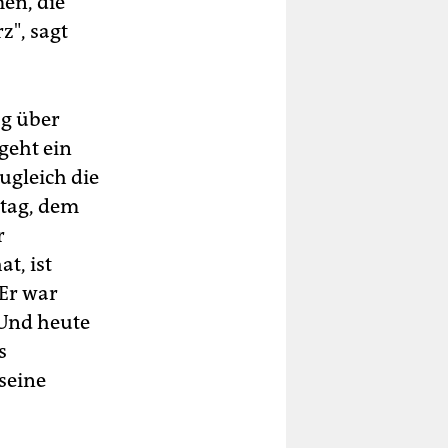
en, die
z", sagt
ag über
geht ein
ugleich die
dtag, dem
r
at, ist
Er war
 Und heute
s
seine