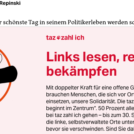
Repinski
r schönste Tag in seinem Politikerleben werden so
März 2005. Der Höhepunkt seiner Zeit als
taz
zahl ich

geordneter. Günter Neugebauer verlässt morge
triert sein Haus in Rendsburg-Hoheluft. Im Gep
Links lesen, r
eines Lebens. Neugebauer war gerade mit 57 Jahr
ident des schleswig-holsteinischen Parlaments g
bekämpfen
 aller Zeiten.
Mit doppelter Kraft für eine offene G
er die Verantwortung der Abgeordneten sprechen,
brauchen Menschen, die sich vor O
 aus meiner Sicht", wie er heute findet. Später wir
einsetzen, unsere Solidarität. Die ta
beginnt im Zentrum“. 50 Prozent a
 sagen, dass dieser 17. März zum Tiefpunkt seine
bei taz zahl ich gehen – bis zum 30
h seiner Rede folgte noch Tagesordnungspunkt 6
die linke, selbstverwaltete Orte unte
äsidentin".
bevor sie verschwinden. Sind Sie da