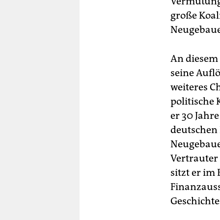
Vermutunge
große Koali
Neugebaue
An diesem 
seine Auflö
weiteres C
politische
er 30 Jahre
deutschen P
Neugebauer
Vertrauter
sitzt er i
Finanzauss
Geschichte