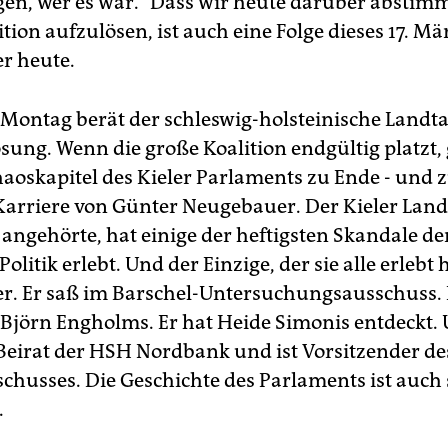
n, wer es war. "Dass wir heute darüber abstimm
tion aufzulösen, ist auch eine Folge dieses 17. Mär
r heute.
Montag berät der schleswig-holsteinische Landt
sung. Wenn die große Koalition endgültig platzt, 
haoskapitel des Kieler Parlaments zu Ende - und z
 Karriere von Günter Neugebauer. Der Kieler Lan
 angehörte, hat einige der heftigsten Skandale de
olitik erlebt. Und der Einzige, der sie alle erlebt h
. Er saß im Barschel-Untersuchungsausschuss. 
 Björn Engholms. Er hat Heide Simonis entdeckt.
m Beirat der HSH Nordbank und ist Vorsitzender de
chusses. Die Geschichte des Parlaments ist auch 
.