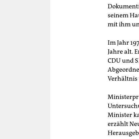
Dokumentie
seinem Hau
mit ihm u
Im Jahr 19
Jahre alt.
CDU und SP
Abgeordnet
Verhältnis
Ministerpr
Untersuchu
Minister k
erzählt Ne
Herausgebe