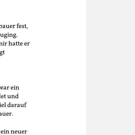
bauer fest,
zuging.
ir hatte er
gt
war ein
det und
iel darauf
auer.
Sein neuer