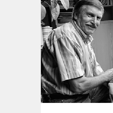
berlin
nord
wahrheit
verlag
verlag
veranstaltungen
shop
fragen & hilfe
unterstützen
abo
genossenschaft