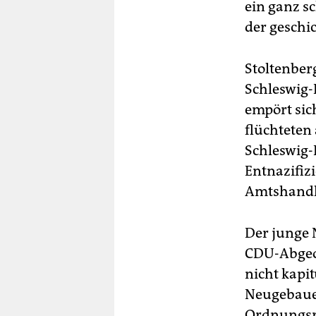
ein ganz s
der geschic
Stoltenber
Schleswig-
empört sic
flüchteten
Schleswig-
Entnazifiz
Amtshandl
Der junge 
CDU-Abgeor
nicht kapit
Neugebauer
Ordnungsru