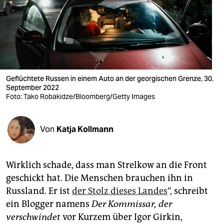
berlin
nord
wahrheit
verlag
Geflüchtete Russen in einem Auto an der georgischen Grenze, 30.
September 2022
verlag
Foto: Tako Robakidze/Bloomberg/Getty Images
veranstaltungen
shop
Von
Katja Kollmann
fragen & hilfe
Wirklich schade, dass man Strelkow an die Front
unterstützen
geschickt hat. Die Menschen brauchen ihn in
abo
Russland. Er ist
der Stolz dieses Landes
“, schreibt
ein Blogger namens
Der Kommissar, der
genossenschaft
verschwindet
vor Kurzem über Igor Girkin,