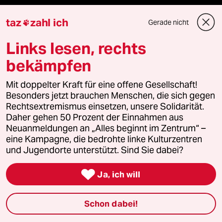
taz Archiv
taz
zahl ich
Gerade nicht

Links lesen, rechts
bekämpfen
Mehr taz Angebote
Mit doppelter Kraft für eine offene Gesellschaft!
Besonders jetzt brauchen Menschen, die sich gegen
Reisen
Rechtsextremismus einsetzen, unsere Solidarität.
Daher gehen 50 Prozent der Einnahmen aus
Kantine
Neuanmeldungen an „Alles beginnt im Zentrum“ –
eine Kampagne, die bedrohte linke Kulturzentren
Shop
und Jugendorte unterstützt. Sind Sie dabei?
Anzeigen

Ja, ich will
Schon dabei!
Fragen & Hilfe