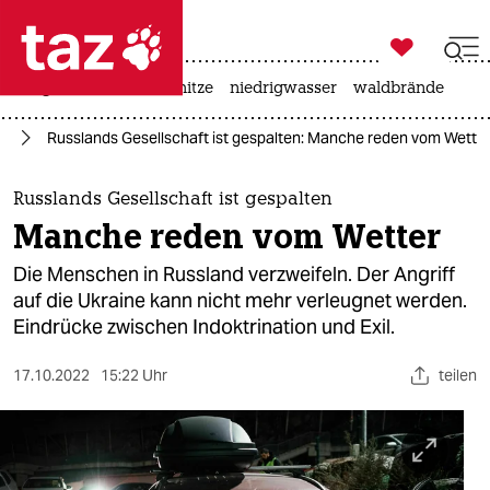

taz zahl ich
krieg in der ukraine
hitze
niedrigwasser
waldbrände

taz zahl ich
te
Russlands Gesellschaft ist gespalten: Manche reden vom Wette
taz zahl ich
themen
Russlands Gesellschaft ist gespalten
Manche reden vom Wetter
politik
Die Menschen in Russland verzweifeln. Der Angriff
öko
auf die Ukraine kann nicht mehr verleugnet werden.
Eindrücke zwischen Indoktrination und Exil.
gesellschaft
17.10.2022
15:22 Uhr
teilen
kultur
sport