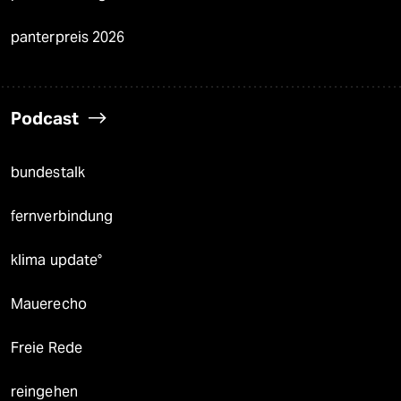
panterpreis 2026
Podcast
bundestalk
fernverbindung
klima update°
Mauerecho
Freie Rede
reingehen