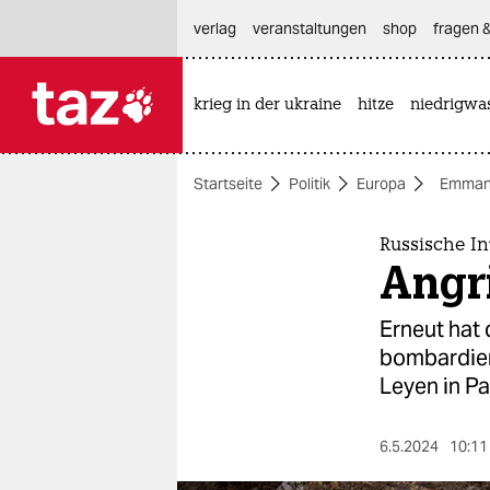
hautnavigation anspringen
hauptinhalt anspringen
footer anspringen
verlag
veranstaltungen
shop
fragen &
krieg in der ukraine
hitze
niedrigwa

taz zahl ich
taz zahl ich
Startseite
Politik
Europa
Emman
themen
politik
Russische In
Angr
öko
Erneut hat 
gesellschaft
bombardiert
Leyen in Pa
kultur
sport
6.5.2024
10:11