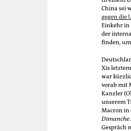
China sei 
gegen die 
Einkehr in
der intern
finden, um 
Deutschland
Xis letzte
war kürzli
vorab mit 
Kanzler (Ol
unserem Tr
Macron in 
Dimanche
Gespräch m