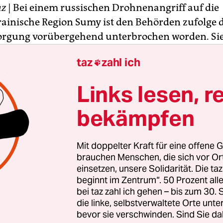
az
| Bei einem russischen Drohnenangriff auf die
ainische Region Sumy ist den Behörden zufolge d
rgung vorübergehend unterbrochen worden. Sie 
fenen Siedlungen und Teilen der Regionalhaupts
taz
zahl ich

wiederhergestellt, teilt die Militärverwaltung de
am mit. Zwölf von 13 Angriffsdrohnen seien in de
Links lesen, r
ukrainische Luftabwehr in der Region abgeschos
bekämpfen
Mit doppelter Kraft für eine offene G
brauchen Menschen, die sich vor O
einsetzen, unsere Solidarität. Die ta
beginnt im Zentrum“. 50 Prozent a
bei taz zahl ich gehen – bis zum 30
die linke, selbstverwaltete Orte unte
bevor sie verschwinden. Sind Sie da