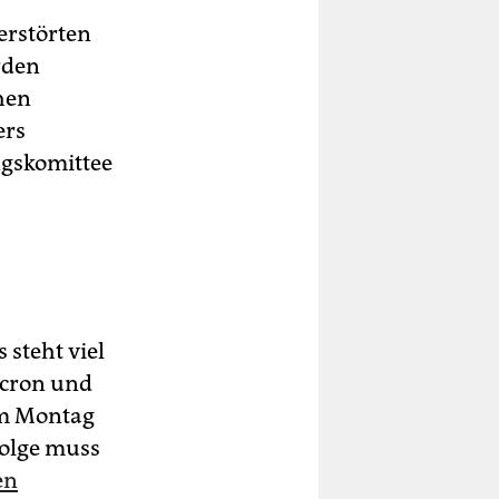
zerstörten
rden
hen
ers
ngskomittee
 steht viel
acron und
em Montag
folge muss
en