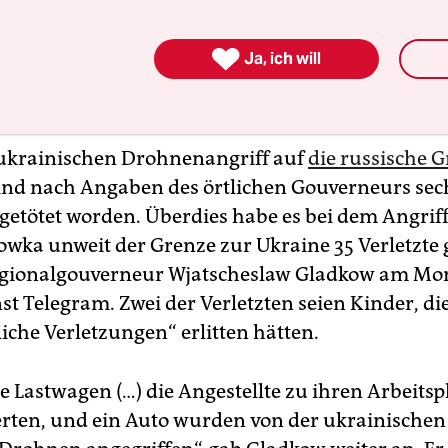

Ja, ich will
ukrainischen Drohnenangriff auf
die russische 
ind nach Angaben des örtlichen Gouverneurs sec
etötet worden. Überdies habe es bei dem Angrif
owka unweit der Grenze zur Ukraine 35 Verletzte
egionalgouverneur Wjatscheslaw Gladkow am Mo
st Telegram. Zwei der Verletzten seien Kinder, di
iche Verletzungen“ erlitten hätten.
e Lastwagen (…) die Angestellte zu ihren Arbeitsp
erten, und ein Auto wurden von der ukrainische