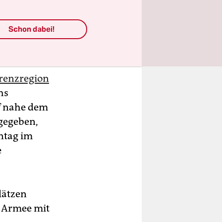
Schon dabei!
Grenzregion
hs
f nahe dem
 gegeben,
ntag im
e
lätzen
n Armee mit