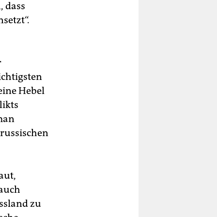
, dass
setzt“.
r
ichtigsten
eine Hebel
ikts
 man
 russischen
aut,
 auch
ssland zu