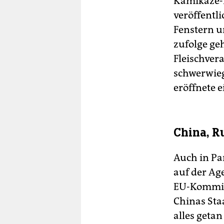
Kamikaze-D
veröffentli
Fenstern u
zufolge ge
Fleischver
schwerwieg
eröffnete 
China, R
Auch in Par
auf der A
EU-Kommiss
Chinas Sta
alles geta