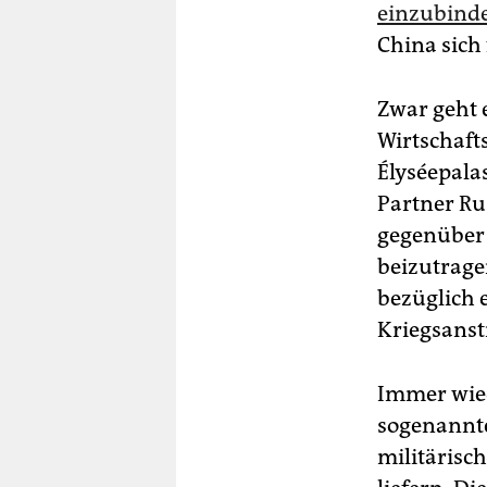
einzubind
China sich 
Zwar geht 
Wirtschaft
Élyséepala
Partner Ru
gegenüber 
beizutrage
bezüglich 
Kriegsanst
Immer wied
sogenannte
militärisc