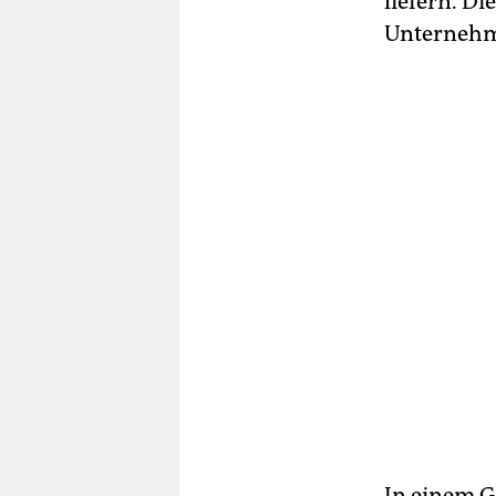
liefern. Di
Unterneh
In einem G