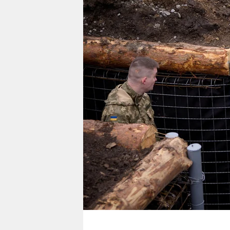
berlin
nord
wahrheit
verlag
verlag
veranstaltungen
shop
fragen & hilfe
unterstützen
abo
genossenschaft