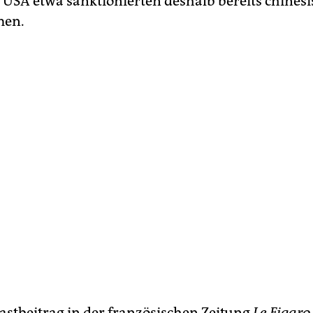
e USA etwa sanktionierten deshalb bereits chines
men.
astbeitrag in der französischen Zeitung
Le Figaro