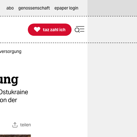
abo
genossenschaft
epaper login

taz zahl ich
taz zahl ich
eversorgung
ung
 Ostukraine
von der
teilen