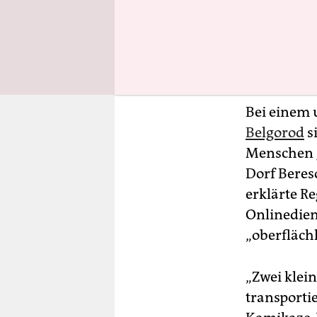
Bei einem 
Belgorod
s
Menschen g
Dorf Beres
erklärte R
Onlinedien
„oberflächl
„Zwei klein
transporti