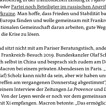
weder
Partei noch Beteiligter im russischen Angrif
Ukraine
. Man hoffe, dass Frieden und Stabilität b
 Europa fänden und wolle gemeinsam mit Frankr
ationalen Gemeinschaft daran arbeiten, gute Weg
die Krise zu lösen.
 sitzt nicht mit am Pariser Beratungstisch, ander
m Frankreich-Besuch 2019. Bundeskanzler Olaf Sc
ch selbst in China und besprach sich zudem am 
Macron bei einem privaten Abendessen in Paris. 
af) Scholz kann nicht da sein, aber wir haben un
effen am vergangenen Donnerstag abgestimmt“,
einem Interview der Zeitungen
La Provence
und
. Von der Leyen werde er noch vor dem gemeins
it Xi empfangen. Macron betonte: „Das ermöglich