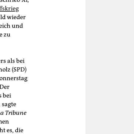
fskrieg
ald wieder
eich und
e zu
s als bei
holz (SPD)
Donnerstag
„Der
s bei
 sagte
La Tribune
amen
t es, die