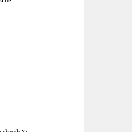
ische
schrieb Xi,