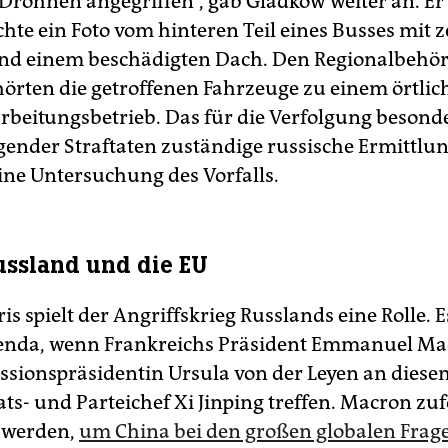
rohnen angegriffen“, gab Gladkow weiter an. Er
chte ein Foto vom hinteren Teil eines Busses mit 
nd einem beschädigten Dach. Den Regionalbehö
hörten die getroffenen Fahrzeuge zu einem örtlic
arbeitungsbetrieb. Das für die Verfolgung besond
ender Straftaten zuständige russische Ermittlu
eine Untersuchung des Vorfalls.
ussland und die EU
is spielt der Angriffskrieg Russlands eine Rolle. Es
genda, wenn Frankreichs Präsident Emmanuel M
ionspräsidentin Ursula von der Leyen an dies
ats- und Parteichef Xi Jinping treffen. Macron zu
n werden,
um China bei den großen globalen Frag