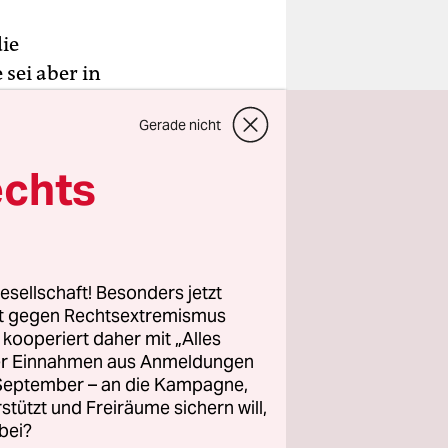
ie
sei aber in
tadt Sumy
Gerade nicht
r Region
r Nacht
echts
sen worden.
esellschaft! Besonders jetzt
rt gegen Rechtsextremismus
z kooperiert daher mit „Alles
ller Einnahmen aus Anmeldungen
. September – an die Kampagne,
rstützt und Freiräume sichern will,
bei?