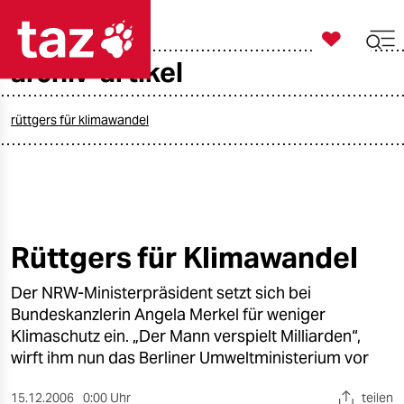

taz zahl ich
archiv-artikel

taz zahl ich
taz zahl ich
rüttgers für klimawandel
themen
politik
öko
Rüttgers für Klimawandel
gesellschaft
Der NRW-Ministerpräsident setzt sich bei
Bundeskanzlerin Angela Merkel für weniger
kultur
Klimaschutz ein. „Der Mann verspielt Milliarden“,
wirft ihm nun das Berliner Umweltministerium vor
sport
15.12.2006
0:00 Uhr
teilen