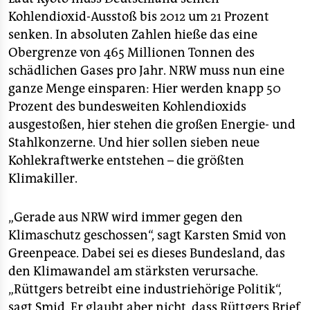
epaper login
Kohlendioxid-Ausstoß bis 2012 um 21 Prozent
senken. In absoluten Zahlen hieße das eine
Obergrenze von 465 Millionen Tonnen des
schädlichen Gases pro Jahr. NRW muss nun eine
ganze Menge einsparen: Hier werden knapp 50
Prozent des bundesweiten Kohlendioxids
ausgestoßen, hier stehen die großen Energie- und
Stahlkonzerne. Und hier sollen sieben neue
Kohlekraftwerke entstehen – die größten
Klimakiller.
„Gerade aus NRW wird immer gegen den
Klimaschutz geschossen“, sagt Karsten Smid von
Greenpeace. Dabei sei es dieses Bundesland, das
den Klimawandel am stärksten verursache.
„Rüttgers betreibt eine industriehörige Politik“,
sagt Smid. Er glaubt aber nicht, dass Rüttgers Brief