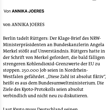
berlin
nord
Von
ANNIKA JOERES
wahrheit
von
ANNIKA JOERES
verlag
Berlin tadelt Rüttgers: Der Klage-Brief des NRW-
verlag
Ministerpräsidenten an Bundeskanzlerin Angela
Merkel stößt auf Unverständnis. Rüttgers hatte in
veranstaltungen
der Schrift von Merkel gefordert, die bald fälligen
shop
strengeren Kohlendioxid-Grenzwerte der EU zu
stoppen. 250.000 Job seien in Nordrhein-
fragen & hilfe
Westfalen gefährdet. „Diese Zahl ist absolut fiktiv“,
unterstützen
heißt es aus dem Bundesumweltministerium. Die
Ziele des Kyoto-Protokolls seien absolut
abo
verbindlich und nicht neu zu diskutieren.
genossenschaft
Laut Kyoto muss Deutschland seinen