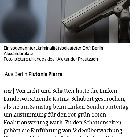
berlin
nord
wahrheit
verlag
Ein sogenannter „kriminalitätsbelasteter Ort“: Berlin-
verlag
Alexanderplatz
Foto: picture alliance / dpa | Alexander Prautzsch
veranstaltungen
Aus Berlin
Plutonia Plarre
shop
fragen & hilfe
taz
| Von Licht und Schatten hatte die Linken-
Landesvorsitzende Ka­tina Schubert gesprochen,
unterstützen
als sie
am Samstag beim Linken-Sonderparteitag
abo
um Zustimmung für den rot-grün-roten
Koalitionsvertrag warb. Zu den Schattenseiten
genossenschaft
gehört die Einführung von Videoüberwachung.