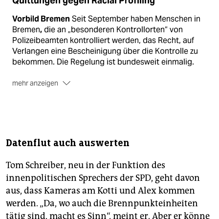
Quittungen gegen Racial Profiling
Vorbild Bremen
Seit September haben Menschen in
Bremen
,
die an „besonderen Kontrollorten“ von
Polizeibeamten kontrolliert werden, das Recht, auf
Verlangen eine Bescheinigung über die Kontrolle zu
bekommen. Die Regelung ist bundesweit einmalig.
mehr anzeigen
Begründung
Auf der Bescheinigung muss die Polizei
einen Grund für die Kontrolle angeben. Dazu gibt es
ein Freitextfeld und fünf Möglichkeiten zum
Ankreuzen, etwa „Ansprechen offenbar unbekannter
Personen; auch mehrfach“ oder „erkennbar
Datenflut auch auswerten
konspiratives Verhalten“.
(plu
)
Tom Schreiber, neu in der Funktion des
innenpolitischen Sprechers der SPD, geht davon
aus, dass Kameras am Kotti und Alex kommen
werden. „Da, wo auch die Brennpunkteinheiten
tätig sind, macht es Sinn“, meint er. Aber er könne