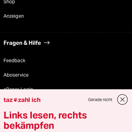
Shop
Anzeigen
Fragen & Hilfe
Feedback
Aboservice
ePaper Login
taz
zahl ich
Gerade nicht

Downloads für Abonnierende
Links lesen, rechts
bekämpfen
© 2026 taz Verlags und Vertriebs GmbH