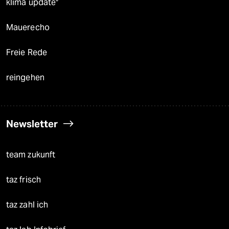
klima update°
Mauerecho
Freie Rede
reingehen
Newsletter
team zukunft
taz frisch
taz zahl ich