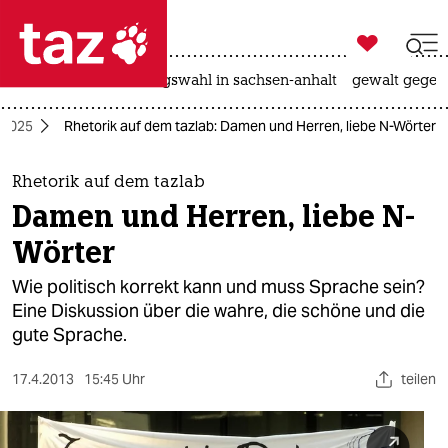

taz zahl ich
hitze
surfen
landtagswahl in sachsen-anhalt
gewalt gegen

taz zahl ich
b 2025
Rhetorik auf dem tazlab: Damen und Herren, liebe N-Wörter
taz zahl ich
themen
Rhetorik auf dem tazlab
Damen und Herren, liebe N-
politik
Wörter
öko
Wie politisch korrekt kann und muss Sprache sein?
Eine Diskussion über die wahre, die schöne und die
gesellschaft
gute Sprache.
kultur
17.4.2013
15:45 Uhr
teilen
sport