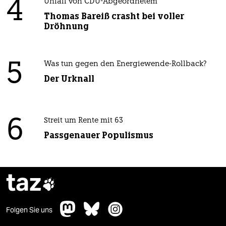
4
Unfall von CDU-Abgeordnetem
Thomas Bareiß crasht bei voller
Dröhnung
5
Was tun gegen den Energiewende-Rollback?
Der Urknall
6
Streit um Rente mit 63
Passgenauer Populismus
taz

Folgen Sie uns