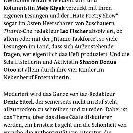
Die bühnenerfahrene Publizistin und
epaper login
Kolumnistin
Mely Kiyak
verzückt mit ihren
eigenen Lesungen und der „Hate Poetry Show“
sogar im Osten Heerscharen von Zuschauern.
Titanic
-Chefredakteur
Leo Fischer
absolviert, ob
allein oder mit der „Titanic-Taskforce“, so viele
Lesungen im Land, dass sich Außenstehende
fragen, wer eigentlich das Heft produziert. Und die
Schriftstellerin und Aktivistin
Sharon Dodua
Otoo
ist allein durch ihre vier Kinder im
Nebenberuf Entertainerin.
Moderiert wird das Ganze von taz-Redakteur
Deniz Yücel,
der seinerseits nicht im Ruf steht,
allzu trocken zu schreiben und zu reden. Dabei ist
das Thema, über das diese Gäste diskutieren
werden, ein Ernstes: Es geht um die Schönheit von
Sprache, die Authentizität von Literatur, die