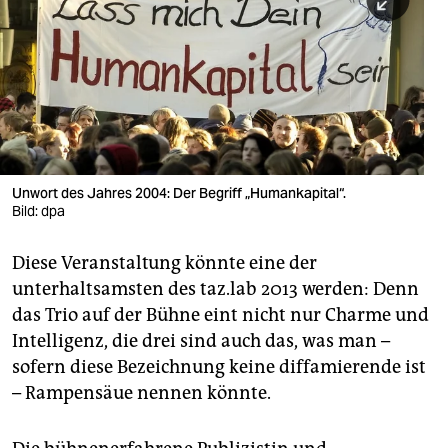
berlin
nord
wahrheit
verlag
verlag
Unwort des Jahres 2004: Der Begriff „Humankapital“.
Bild: dpa
veranstaltungen
shop
Diese Veranstaltung könnte eine der
unterhaltsamsten des taz.lab 2013 werden: Denn
fragen & hilfe
das Trio auf der Bühne eint nicht nur Charme und
unterstützen
Intelligenz, die drei sind auch das, was man –
sofern diese Bezeichnung keine diffamierende ist
abo
– Rampensäue nennen könnte.
genossenschaft