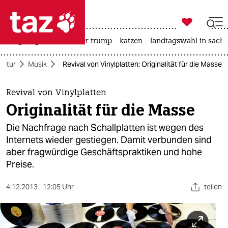

taz zahl ich
bergsteigen
usa unter trump
katzen
landtagswahl in sachs

taz zahl ich
ultur
Musik
Revival von Vinylplatten: Originalität für die Masse
taz zahl ich
themen
Revival von Vinylplatten
Originalität für die Masse
politik
Die Nachfrage nach Schallplatten ist wegen des
öko
Internets wieder gestiegen. Damit verbunden sind
aber fragwürdige Geschäftspraktiken und hohe
gesellschaft
Preise.
kultur
4.12.2013
12:05 Uhr
teilen
sport