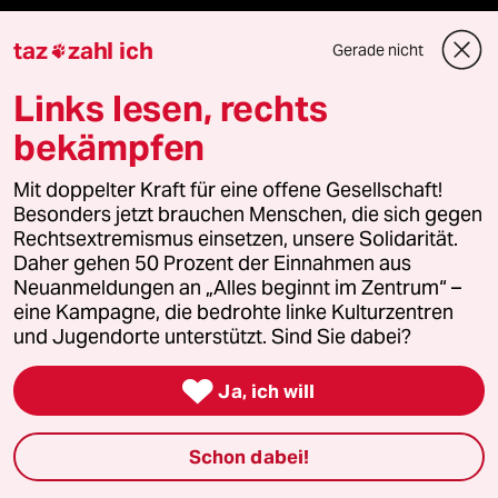
taz
zahl ich
fernverbindung
Gerade nicht

Links lesen, rechts
klima update°
bekämpfen
Mauerecho
Mit doppelter Kraft für eine offene Gesellschaft!
Freie Rede
Besonders jetzt brauchen Menschen, die sich gegen
Rechtsextremismus einsetzen, unsere Solidarität.
Daher gehen 50 Prozent der Einnahmen aus
reingehen
Neuanmeldungen an „Alles beginnt im Zentrum“ –
eine Kampagne, die bedrohte linke Kulturzentren
und Jugendorte unterstützt. Sind Sie dabei?
Newsletter

Ja, ich will
team zukunft
Schon dabei!
taz frisch