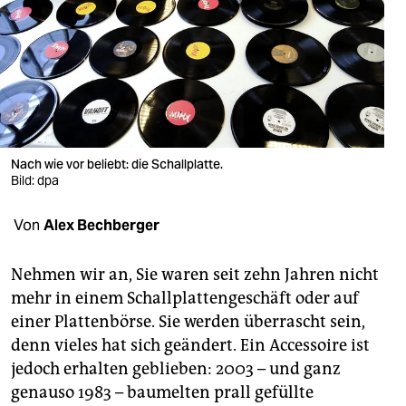
berlin
nord
wahrheit
verlag
verlag
Nach wie vor beliebt: die Schallplatte.
Bild: dpa
veranstaltungen
Von
Alex Bechberger
shop
fragen & hilfe
Nehmen wir an, Sie waren seit zehn Jahren nicht
mehr in einem Schallplattengeschäft oder auf
unterstützen
einer Plattenbörse. Sie werden überrascht sein,
abo
denn vieles hat sich geändert. Ein Accessoire ist
jedoch erhalten geblieben: 2003 – und ganz
genossenschaft
genauso 1983 – baumelten prall gefüllte