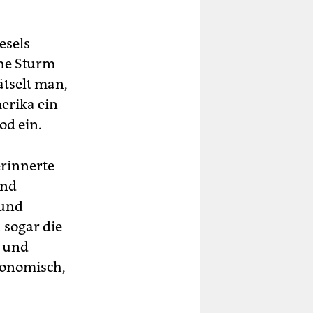
esels
che Sturm
ätselt man,
erika ein
od ein.
erinnerte
und
 und
 sogar die
s und
konomisch,