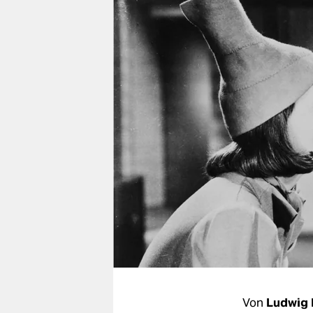
berlin
nord
wahrheit
verlag
verlag
veranstaltungen
shop
fragen & hilfe
unterstützen
abo
genossenschaft
Von
Ludwig 