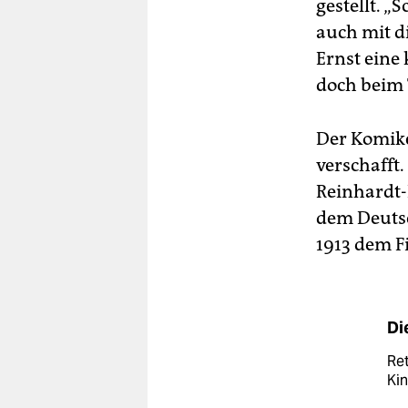
gestellt. „
auch mit d
Ernst eine
doch beim 
Der Komike
verschafft.
Reinhardt-E
dem Deutsc
1913 dem F
Di
Ret
Kin