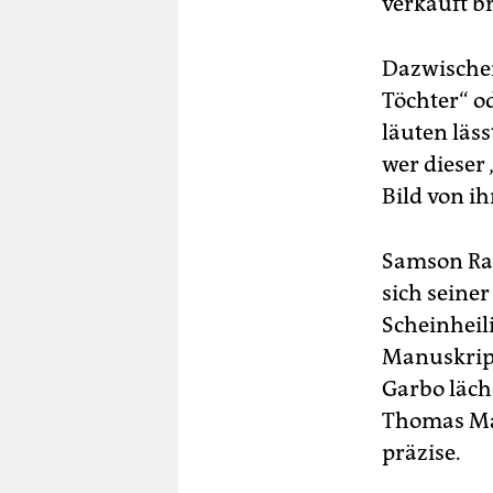
verkauft br
Dazwischen
Töchter“ od
läuten läss
wer dieser
Bild von i
Samson Rap
sich seiner
Scheinheili
Manuskript
Garbo läch
Thomas Man
präzise.