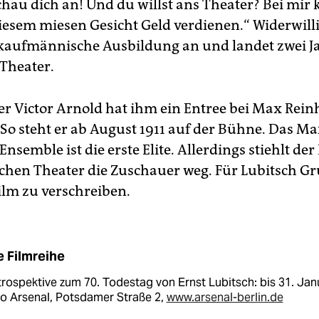
Schau dich an! Und du willst ans Theater? Bei mir
iesem miesen Gesicht Geld verdienen.“ Widerwilli
 kaufmännische Ausbildung an und landet zwei Ja
Theater.
r Victor Arnold hat ihm ein Entree bei Max Rein
 So steht er ab August 1911 auf der Bühne. Das Ma
nsemble ist die erste Elite. Allerdings stiehlt de
hen Theater die Zuschauer weg. Für Lubitsch Gr
ilm zu verschreiben.
e Filmreihe
rospektive zum 70. Todestag von Ernst Lubitsch: bis 31. Jan
o Arsenal, Potsdamer Straße 2,
www.arsenal-berlin.de