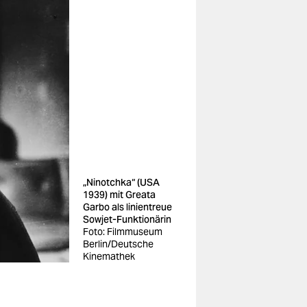
„Ninotchka“ (USA
1939) mit Greata
Garbo als linientreue
Sowjet-Funk­tio­närin
Foto: Filmmuseum
Berlin/Deutsche
Kinemathek