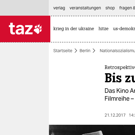
hautnavigation anspringen
hauptinhalt anspringen
footer anspringen
verlag
veranstaltungen
shop
fragen &
krieg in der ukraine
hitze
us-demokr

taz zahl ich
taz zahl ich
Startseite
Berlin
Nationalsozialism
themen
politik
Retrospektiv
Bis z
öko
Das Kino A
gesellschaft
Filmreihe –
kultur
21.12.2017
14:
sport