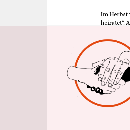
epaper login
Im Herbst 
heiratet“. 
in acht aus
und freche
der
Lichtb
mit dem am
Und mit de
Hauptrolle 
deklassiert
Karrierist 
sentimental
Beide Karik
Gelächters