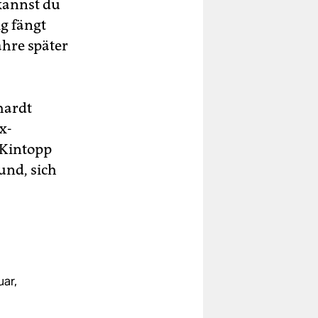
 kannst du
g fängt
hre später
hardt
x-
r Kintopp
und, sich
uar,