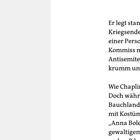
Er legt sta
Kriegsende
einer Pers
Kommiss ma
Antisemite
krumm und
Wie Chapli
Doch währ
Bauchlandu
mit Kostüm
„Anna Bole
gewaltigem