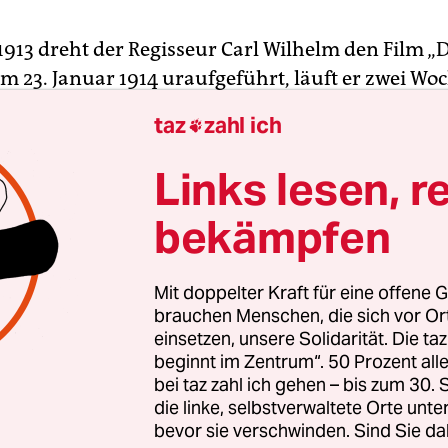
1913 dreht der Regisseur Carl Wilhelm den Film „
Am 23. Januar 1914 uraufgeführt, läuft er zwei Wo
verkauften Lichtspieltheatern. „Ein boshafter, sa
taz
zahl ich

r Schritt in die heiligen Räume der Mode …“ steht
ild-Bühne
zu lesen. Ein Burleskfilm, ein Slapstick, 
Links lesen, r
erikanischen Slapstick geboren.
bekämpfen
m 22-jährigen Ernst Lubitsch, der darin seine ers
spielt, das Pendant zu Charlie Chaplin. Chaplin, 
Mit doppelter Kraft für eine offene G
en Engländer darstellt, steht Lubitsch als der jüd
brauchen Menschen, die sich vor O
einsetzen, unsere Solidarität. Die ta
aus Berlin gegenüber. Chaplin: brutal, skrupellos
beginnt im Zentrum“. 50 Prozent a
. Lubitsch: frech, unverfroren, charmant. Beide a
bei taz zahl ich gehen – bis zum 30
aturen. Beide Auslöser eines „Affekts des kollekt
die linke, selbstverwaltete Orte unte
“, wie es Walter Benjamin nannte.
bevor sie verschwinden. Sind Sie da