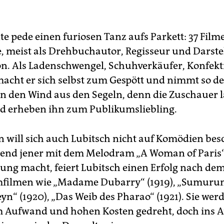
nte pede einen furiosen Tanz aufs Parkett: 37 Filme
, meist als Drehbuchautor, Regisseur und Darstel
on. Als Ladenschwengel, Schuhverkäufer, Konfek
cht er sich selbst zum Gespött und nimmt so d
n den Wind aus den Segeln, denn die Zuschauer l
 erheben ihn zum Publikumsliebling.
n will sich auch Lubitsch nicht auf Komödien be
end jener mit dem Melodram „A Woman of Paris“
ng macht, feiert Lubitsch einen Erfolg nach de
filmen wie „Madame Dubarry“ (1919), „Sumurun“
yn“ (1920), „Das Weib des Pharao“ (1921). Sie wer
 Aufwand und hohen Kosten gedreht, doch ins 