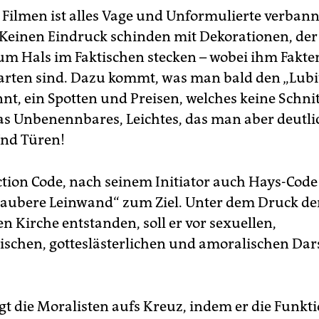
 Filmen ist alles Vage und Unformulierte verbannt
: Keinen Eindruck schinden mit Dekora­tionen, de
um Hals im Faktischen stecken – wobei ihm Fakte
arten sind. Dazu kommt, was man bald den „Lubi
t, ein Spotten und Preisen, welches keine Schnit
as Unbenennbares, Leichtes, das man aber deutli
Und Türen!
tion Code, nach seinem Initiator auch Hays-Code
„saubere Leinwand“ zum Ziel. Unter dem Druck de
n Kirche entstanden, soll er vor sexuellen,
ischen, gotteslästerlichen und amoralischen Dar
egt die Moralisten aufs Kreuz, indem er die Funkt