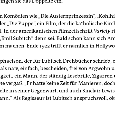
ingen sie das Doppelte ein.
 Komödien wie „Die Austernprinzessin“, „Kohlhi
er „Die Puppe“, ein Film, der die katholische Kir
t. In der amerikanischen Filmzeitschrift
Varie­ty
r
 „Emil Subitch“ denn sei. Bald schon kann sich Am
hm machen. Ende 1922 trifft er nämlich in Hollywo
haelson, der für Lubitsch Drehbücher schrieb, 
 als naiv, einfach, bescheiden, frei von Argwohn 
gkeit, ein Mann, der ständig Lesebrille, Zigarren
e vergaß. „Er hatte keine Zeit für Manieren, doch
elte in seiner Gegenwart, und auch Sinclair Lewi
n.“ Als Regisseur ist Lubitsch anspruchsvoll, ö