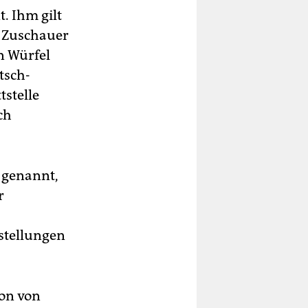
. Ihm gilt
r Zuschauer
n Würfel
tsch-
tstelle
ch
 genannt,
r
stellungen
ion von