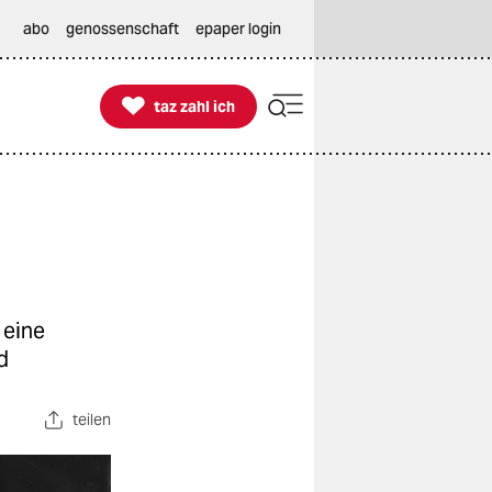
abo
genossenschaft
epaper login

taz zahl ich
taz zahl ich
 eine
d
teilen