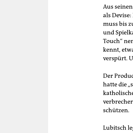
Aus seinen
als Devise
muss bis z
und Spielk
Touch“ nenn
kennt, etw
verspürt. 
Der Produc
hatte die 
katholische
verbrecher
schützen.
Lubitsch l