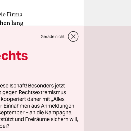
Die Firma
chen lang
tyrischer
Gerade nicht
 dazu in
zeitgleich
echts
te
der den
esellschaft! Besonders jetzt
ische
rt gegen Rechtsextremismus
z kooperiert daher mit „Alles
,
ller Einnahmen aus Anmeldungen
sozial.
. September – an die Kampagne,
iven
rstützt und Freiräume sichern will,
bei?