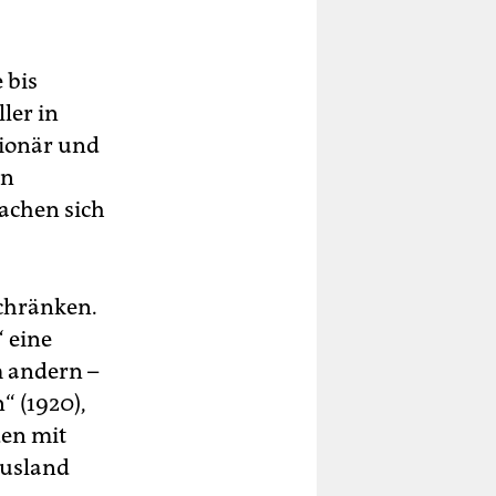
 bis
ler in
tionär und
en
achen sich
schränken.
 eine
m andern –
 (1920),
den mit
Ausland