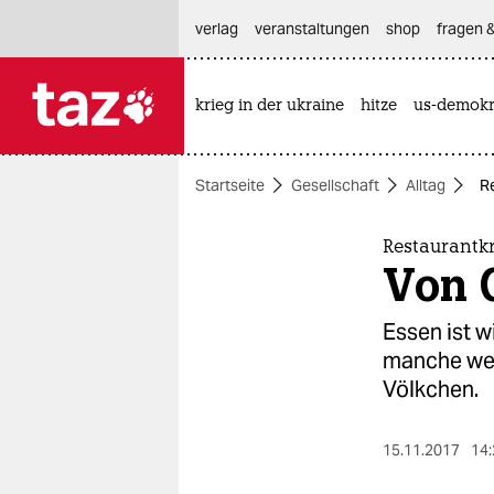
hautnavigation anspringen
hauptinhalt anspringen
footer anspringen
verlag
veranstaltungen
shop
fragen &
krieg in der ukraine
hitze
us-demokr

taz zahl ich
taz zahl ich
Startseite
Gesellschaft
Alltag
Re
themen
politik
Restaurantkri
Von 
öko
Essen ist w
gesellschaft
manche werd
Völkchen.
kultur
sport
15.11.2017
14: