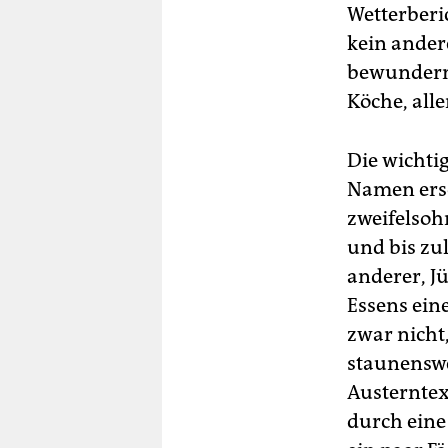
Wetterberi
kein ander
bewundernd
Köche, alle
Die wichti
Namen ersc
zweifelsoh
und bis zul
anderer, J
Essens ein
zwar nicht
staunenswe
Austerntex
durch eine