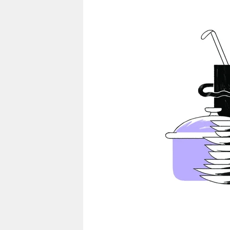
berlin
nord
wahrheit
verlag
verlag
veranstaltungen
shop
fragen & hilfe
unterstützen
abo
genossenschaft