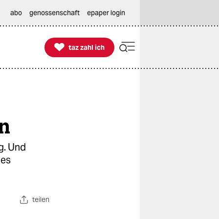
abo
genossenschaft
epaper login

taz zahl ich
taz zahl ich
n
g. Und
les
teilen