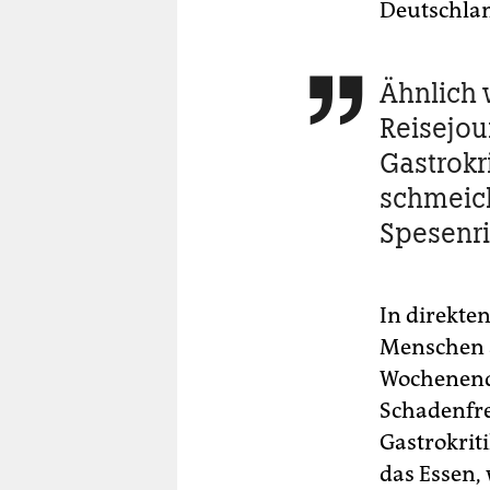
Deutschlan
Ähnlich 

Reisejou
Gastrokr
schmeich
Spesenri
In direkte
Menschen a
Wochenenda
Schadenfre
Gastrokrit
das Essen,