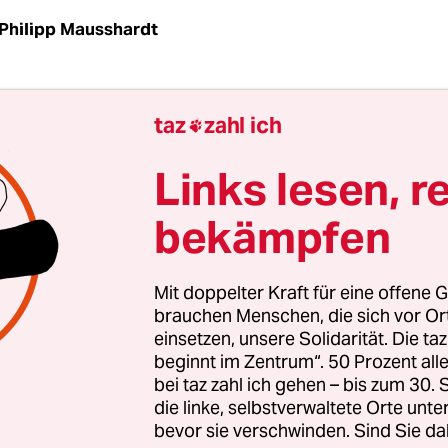
Philipp Mausshardt
achricht von Christian Millau las ich beim Mittag
taz
zahl ich

em Tisch in einem hervorragenden Restaurant, m
über die Tannen des Nordschwarzwaldes, und in
Links lesen, r
 noch der „Gruß aus der Küche“ nach, ein
bekämpfen
haumsüppchen mit Basilikumsorbet, als mir di
eszeitung entgegenschlug.
Mit doppelter Kraft für eine offene G
vermute: Den meisten von Ihnen sagt der Namen g
brauchen Menschen, die sich vor O
einsetzen, unsere Solidarität. Die ta
lickt nur in einem ganz bestimmten Sinnzusamm
beginnt im Zentrum“. 50 Prozent a
ault&Millau“ bzw. „der Gohmijoh“. Denn auch w
bei taz zahl ich gehen – bis zum 30
htig aussprechen können: der Gohmijoh war und 
die linke, selbstverwaltete Orte unte
it dem Mischelahn (Michelin) der wichtigste
bevor sie verschwinden. Sind Sie da