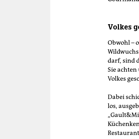
Volkes 
Obwohl – od
Wildwuchs 
darf, sind
Sie achten
Volkes ges
Dabei schi
los, ausge
„Gault&Mil
Küchenkenn
Restaurant