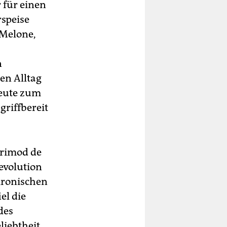
 für einen
rspeise
 Melone,
n
en Alltag
heute zum
griffbereit
Grimod de
Revolution
ironischen
el die
des
liebtheit.