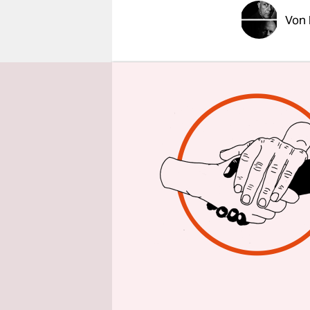
epaper login
Von
Die Todesn
saß an ein
schweifte 
Mund klang
Tomatensc
in der Tag
Wobei ich 
Oder es k
Gehirn: „G
wenige ric
zusammen m