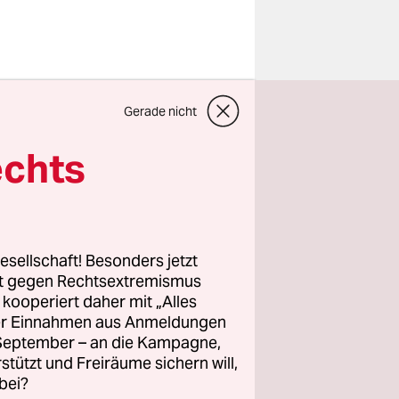
essen. Ich
Gerade nicht
ein Blick
 meinem
echts
e Meldung
esellschaft! Besonders jetzt
ar nichts.
rt gegen Rechtsextremismus
z kooperiert daher mit „Alles
enhang im
ller Einnahmen aus Anmeldungen
enn ihn nur
. September – an die Kampagne,
ist
rstützt und Freiräume sichern will,
bei?