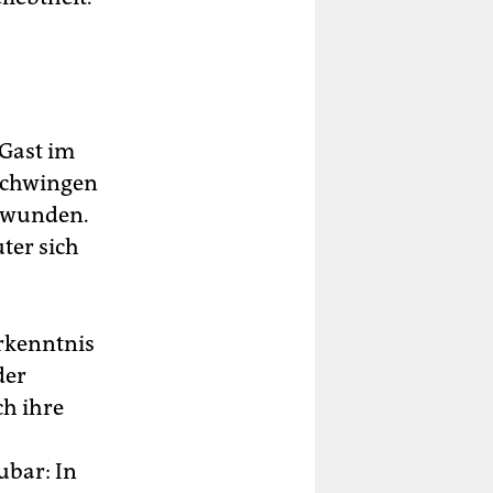
 Gast im
schwingen
chwunden.
ter sich
orkenntnis
der
ch ihre
ubar: In