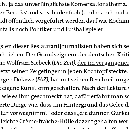
cht ja das unverfänglichste Konversationsthema
er Berufsstand so schadenfroh (und manchmal 
) öffentlich vorgeführt werden darf wie Köchi
nfalls noch Politiker und Fußballspieler.
gsten dieser Restaurantjournalisten haben sich se
hrieben. Der Grandseigneur der deutschen Krit
ne Wolfram Siebeck (
Die Zeit),
der im vergangenen
etzt seinen Zeigefinger in jeden Kochtopf steckte.
ürgen Dolasse (
FAZ),
hat mit seinen Beschreibunge
e eigene Kunstform geschaffen. Nach der Lektür
, wie es ihm geschmeckt hat, dafür erfährt man s
rte Dinge wie, dass „im Hintergrund das Gelee d
tur vorwegnimmt“ oder dass „die dünnen Gurken
 leichte Crème-fraîche-Hülle dezent gehalten we