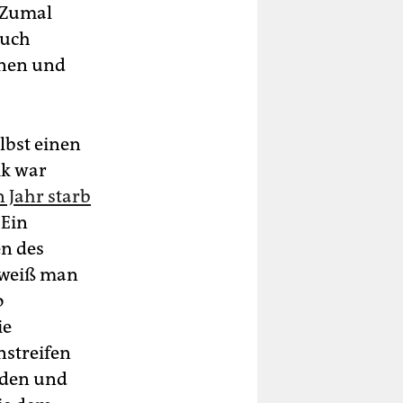
. Zumal
auch
nnen und
lbst einen
ik war
 Jahr starb
 Ein
n des
e weiß man
o
ie
streifen
rden und