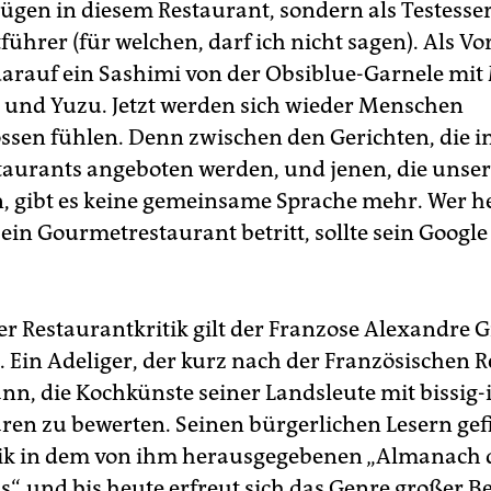
gen in diesem Restaurant, sondern als Testesser
ührer (für welchen, darf ich nicht sagen). Als Vo
arauf ein Sashimi von der Obsiblue-Garnele mit
 und Yuzu. Jetzt werden sich wieder Menschen
ssen fühlen. Denn zwischen den Gerichten, die i
taurants angeboten werden, und jenen, die unser
 gibt es keine gemeinsame Sprache mehr. Wer 
ein Gourmetrestaurant betritt, sollte sein Google 
der Restaurantkritik gilt der Franzose Alexandre 
e. Ein Adeliger, der kurz nach der Französischen 
nn, die Kochkünste seiner Landsleute mit bissig-
n zu bewerten. Seinen bürgerlichen Lesern gefi
tik in dem von ihm herausgegebenen „Almanach 
, und bis heute erfreut sich das Genre großer Be