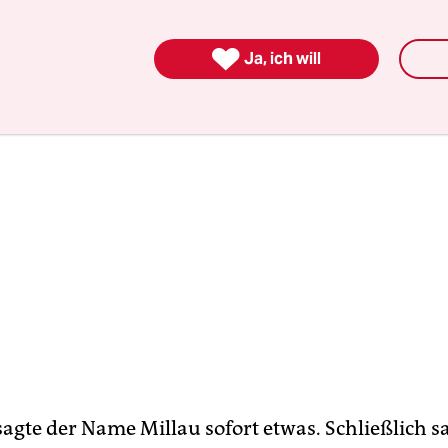
führer der Welt.

Ja, ich will
sagte der Name Millau sofort etwas. Schließlich s