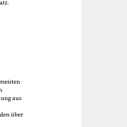
atz.
 meisten
n
hung aus
eden über