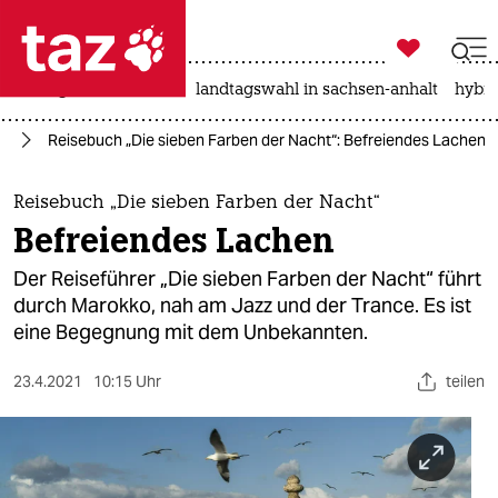

taz zahl ich
niedrigwasser
rente
landtagswahl in sachsen-anhalt
hybri

taz zahl ich
se
Reisebuch „Die sieben Farben der Nacht“: Befreiendes Lachen
taz zahl ich
themen
Reisebuch „Die sieben Farben der Nacht“
Befreiendes Lachen
politik
Der Reiseführer „Die sieben Farben der Nacht“ führt
öko
durch Marokko, nah am Jazz und der Trance. Es ist
eine Begegnung mit dem Unbekannten.
gesellschaft
23.4.2021
10:15 Uhr
teilen
kultur
sport