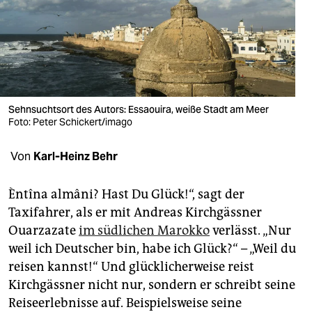
berlin
nord
wahrheit
verlag
Sehnsuchtsort des Autors: Essaouira, weiße Stadt am Meer
verlag
Foto: Peter Schickert/imago
veranstaltungen
Von
Karl-Heinz Behr
shop
Èntîna almâni? Hast Du Glück!“, sagt der
fragen & hilfe
Taxifahrer, als er mit ­Andreas Kirchgässner
Ouarzazate
im südlichen Marokko
verlässt. „Nur
unterstützen
weil ich Deutscher bin, habe ich Glück?“ – „Weil du
abo
reisen kannst!“ Und glücklicherweise reist
Kirchgässner nicht nur, sondern er schreibt seine
genossenschaft
Reiseerlebnisse auf. Beispielsweise seine