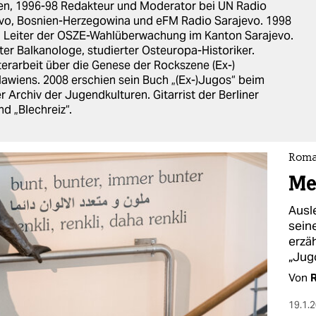
en, 1996-98 Redakteur und Moderator bei UN Radio
vo, Bosnien-Herzegowina und eFM Radio Sarajevo. 1998
 Leiter der OSZE-Wahlüberwachung im Kanton Sarajevo.
ter Balkanologe, studierter Osteuropa-Historiker.
erarbeit über die Genese der Rockszene (Ex-)
awiens. 2008 erschien sein Buch „(Ex-)Jugos“ beim
er Archiv der Jugendkulturen. Gitarrist der Berliner
d „Blechreiz“.
Roma
Me
Ausl
sein
erzäh
„Jug
Von
R
19.1.