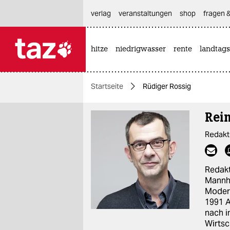
hautnavigation anspringen
hauptinhalt anspringen
footer anspringen
verlag
veranstaltungen
shop
fragen &
hitze
niedrigwasser
rente
landtags

taz zahl ich
taz zahl ich
Startseite
Rüdiger Rossig
themen
Rei
politik
Redakt
öko
gesellschaft
Redak
Mannh
kultur
Modera
1991 A
sport
nach i
Wirtsc