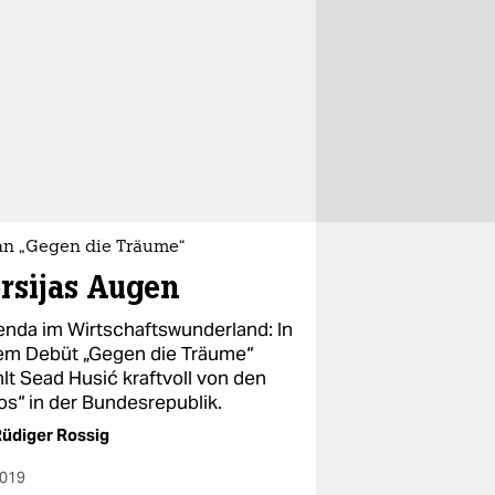
n „Gegen die Träume“
rsijas Augen
enda im Wirtschaftswunderland: In
em Debüt „Gegen die Träume“
lt Sead Husić kraftvoll von den
os“ in der Bundesrepublik.
üdiger Rossig
2019