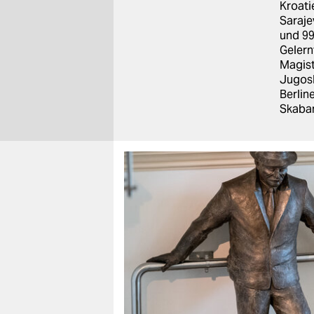
berlin
Kroati
Saraje
nord
und 99
Gelern
wahrheit
Magist
Jugosl
verlag
Berlin
Skaban
verlag
veranstaltungen
shop
fragen & hilfe
unterstützen
abo
genossenschaft