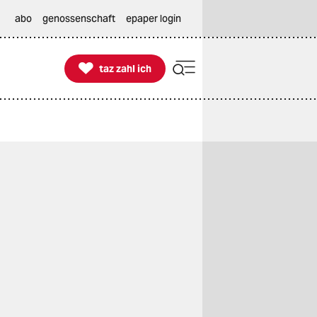
abo
genossenschaft
epaper login

taz zahl ich
taz zahl ich