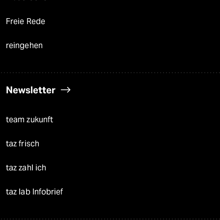
Freie Rede
reingehen
Newsletter
team zukunft
taz frisch
taz zahl ich
taz lab Infobrief