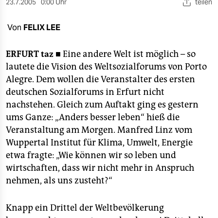
berlin
23.7.2005
0:00 Uhr
teilen
nord
Von
FELIX LEE
wahrheit
ERFURT
taz ■
Eine andere Welt ist möglich – so
verlag
lautete die Vision des Weltsozialforums von Porto
Alegre. Dem wollen die Veranstalter des ersten
verlag
deutschen Sozialforums in Erfurt nicht
nachstehen. Gleich zum Auftakt ging es gestern
veranstaltungen
ums Ganze: „Anders besser leben“ hieß die
shop
Veranstaltung am Morgen. Manfred Linz vom
Wuppertal Institut für Klima, Umwelt, Energie
fragen & hilfe
etwa fragte: „Wie können wir so leben und
unterstützen
wirtschaften, dass wir nicht mehr in Anspruch
nehmen, als uns zusteht?“
abo
genossenschaft
Knapp ein Drittel der Weltbevölkerung