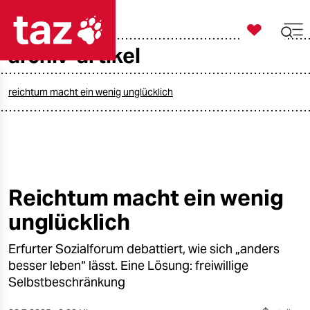

taz zahl ich
archiv-artikel

taz zahl ich
taz zahl ich
reichtum macht ein wenig unglücklich
themen
politik
öko
Reichtum macht ein wenig
unglücklich
gesellschaft
Erfurter Sozialforum debattiert, wie sich „anders
kultur
besser leben“ lässt. Eine Lösung: freiwillige
sport
Selbstbeschränkung