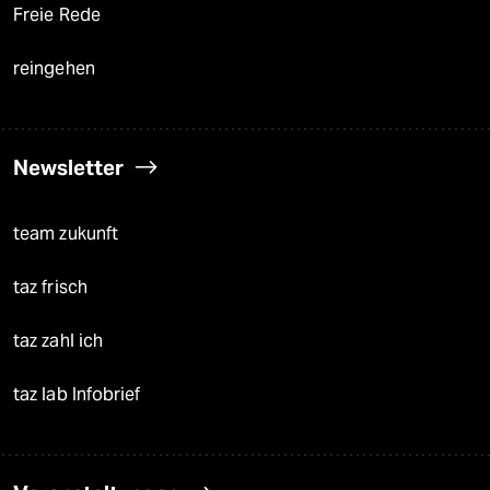
Freie Rede
reingehen
Newsletter
team zukunft
taz frisch
taz zahl ich
taz lab Infobrief