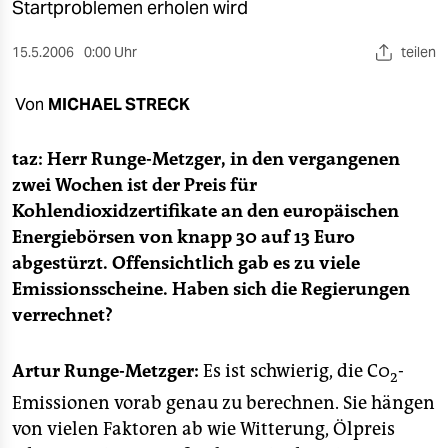
berlin
Startproblemen erholen wird
nord
15.5.2006
0:00 Uhr
teilen
wahrheit
Von
MICHAEL STRECK
verlag
taz: Herr Runge-Metzger, in den vergangenen
verlag
zwei Wochen ist der Preis für
Kohlendioxidzertifikate an den europäischen
veranstaltungen
Energiebörsen von knapp 30 auf 13 Euro
shop
abgestürzt. Offensichtlich gab es zu viele
Emissionsscheine. Haben sich die Regierungen
fragen & hilfe
verrechnet?
unterstützen
Artur Runge-Metzger:
Es ist schwierig, die C0
-
abo
2
Emissionen vorab genau zu berechnen. Sie hängen
genossenschaft
von vielen Faktoren ab wie Witterung, Ölpreis