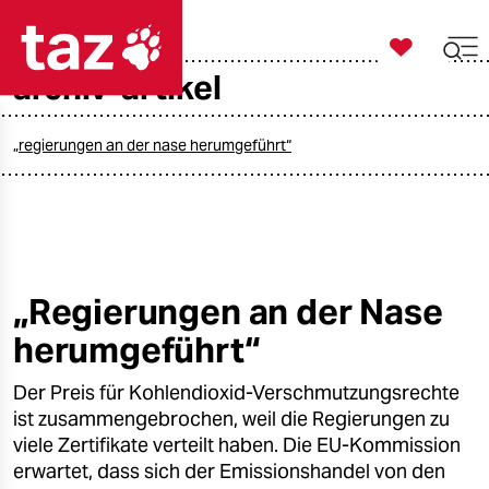

taz zahl ich
archiv-artikel

taz zahl ich
taz zahl ich
„regierungen an der nase herumgeführt“
themen
politik
öko
„Regierungen an der Nase
herumgeführt“
gesellschaft
Der Preis für Kohlendioxid-Verschmutzungsrechte
kultur
ist zusammengebrochen, weil die Regierungen zu
sport
viele Zertifikate verteilt haben. Die EU-Kommission
erwartet, dass sich der Emissionshandel von den