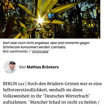
berlin
nord
wahrheit
verlag
verlag
Darf zwar noch nicht angebaut, aber jetzt immerhin gegen
Schmerzen konsumiert werden: Cannabis.
veranstaltungen
Bild:
waldmeister. / "
photocase
"
shop
Von
Mathias Bröckers
fragen & hilfe
unterstützen
BERLIN
taz
| Noch den Brüdern Grimm war es eine
abo
Selbstverständlichkeit, weshalb sie diese
Volksweisheit in ihr "Deutsches Wörterbuch"
genossenschaft
aufnahmen: "Mancher Schad ist nicht zu heilen /