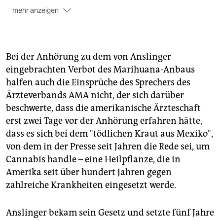
mehr anzeigen
Das Bundesgesundheitsministerium begründete die
Änderung des Betäubungsmittelgesetzes mit einem
"gewandelten wissenschaftlichen Erkenntnisstand" –
zumindest die Wirkung von Cannabis bei multipler
Bei der Anhörung zu dem von Anslinger
Sklerose wird hier mittlerweile anerkannt. Außerdem
eingebrachten Verbot des Marihuana-Anbaus
darf man künftig Haschmedizin in Deutschland
halfen auch die Einsprüche des Sprechers des
herstellen – allerdings selbst zu medizinischen
Ärzteverbands AMA nicht, der sich darüber
Zwecken nicht anbauen. Dazu können lediglich
beschwerte, dass die amerikanische Ärzteschaft
Pflanzen importiert werden. Praktisch dürfen auch
Hospize und ambulante Notdienste für Schwerkranke
erst zwei Tage vor der Anhörung erfahren hätte,
die Medikamente vorrätig halten.
dass es sich bei dem "tödlichen Kraut aus Mexiko",
von dem in der Presse seit Jahren die Rede sei, um
Cannabis handle – eine Heilpflanze, die in
Amerika seit über hundert Jahren gegen
zahlreiche Krankheiten eingesetzt werde.
Anslinger bekam sein Gesetz und setzte fünf Jahre