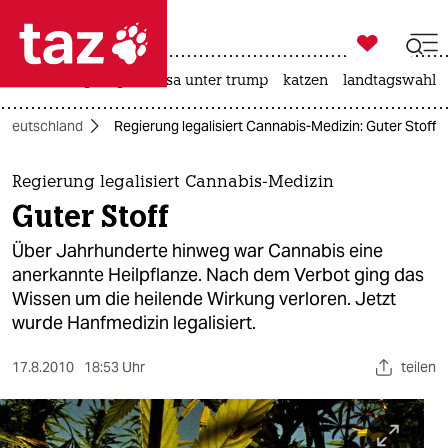

taz zahl ich
hitze
bergsteigen
usa unter trump
katzen
landtagswahl i

taz zahl ich
Deutschland
Regierung legalisiert Cannabis-Medizin: Guter Stoff
taz zahl ich
themen
Regierung legalisiert Cannabis-Medizin
Guter Stoff
politik
Über Jahrhunderte hinweg war Cannabis eine
öko
anerkannte Heilpflanze. Nach dem Verbot ging das
Wissen um die heilende Wirkung verloren. Jetzt
gesellschaft
wurde Hanfmedizin legalisiert.
kultur
17.8.2010
18:53 Uhr
teilen
sport