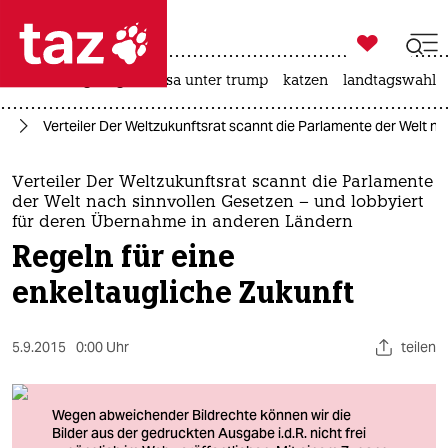

taz zahl ich
hitze
bergsteigen
usa unter trump
katzen
landtagswahl i

taz zahl ich
el
Verteiler Der Weltzukunftsrat scannt die Parlamente der Welt n
taz zahl ich
themen
Verteiler Der Weltzukunftsrat scannt die Parlamente
der Welt nach sinnvollen Gesetzen – und lobbyiert
politik
für deren Übernahme in anderen Ländern
Regeln für eine
öko
enkeltaugliche Zukunft
gesellschaft
5.9.2015
0:00 Uhr
teilen
kultur
sport