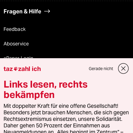
Fragen & Hilfe
Feedback
Aboservice
ePaper Login
taz
zahl ich
Gerade nicht

Downloads für Abonnierende
Links lesen, rechts
bekämpfen
© 2026 taz Verlags und Vertriebs GmbH
Mit doppelter Kraft für eine offene Gesellschaft!
Alle Rechte vorbehalten. Bei rechtlichen Fragen oder für Genehmigungen
wenden Sie sich bitte an
lizenzen@taz.de
Besonders jetzt brauchen Menschen, die sich gegen
Rechtsextremismus einsetzen, unsere Solidarität.
Daher gehen 50 Prozent der Einnahmen aus
Feedback
Redaktionsstatut
Kommune-Richtlinien
KI-
Neuanmeldungen an „Alles beginnt im Zentrum“ –