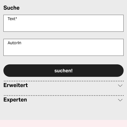
Suche
Text
*
AutorIn
Bitte füllen Sie alle Pflichtfelder (*) aus, um fortfahren zu können.
Erweitert
Experten