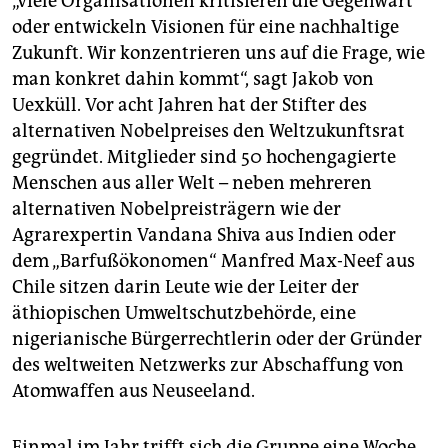
„Viele Organisationen kritisieren die Gegenwart
oder entwickeln Visionen für eine nachhaltige
Zukunft. Wir konzentrieren uns auf die Frage, wie
man konkret dahin kommt“, sagt Jakob von
Uexküll. Vor acht Jahren hat der Stifter des
alternativen Nobelpreises den Weltzukunftsrat
gegründet. Mitglieder sind 50 hochengagierte
Menschen aus aller Welt – neben mehreren
alternativen Nobelpreisträgern wie der
Agrarexpertin Vandana Shiva aus Indien oder
dem „Barfußökonomen“ Manfred Max-Neef aus
Chile sitzen darin Leute wie der Leiter der
äthiopischen Umweltschutzbehörde, eine
nigerianische Bürgerrechtlerin oder der Gründer
des weltweiten Netzwerks zur Abschaffung von
Atomwaffen aus Neuseeland.
Einmal im Jahr trifft sich die Gruppe eine Woche