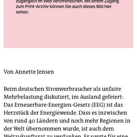
berlin
nord
wahrheit
Bäume 1: Rohstoffe, grüne Lungen, Dekor. Damit sie dem Konsum
verlag
nicht gänzlich zum Opfer fallen, braucht es – Gesetze
verlag
veranstaltungen
Von
Annette Jensen
shop
Beim deutschen Stromverbraucher als unfaire
fragen & hilfe
Mehrbelastung diskutiert, im Ausland gefeiert:
unterstützen
Das Erneuerbare-Energien-Gesetz (EEG) ist das
Herzstück der Energiewende. Dass es inzwischen
abo
von rund 40 Ländern und noch mehr Regionen in
genossenschaft
der Welt übernommen wurde, ist auch dem
Weltzukunftsrat zu verdanken. Er sorgte für eine