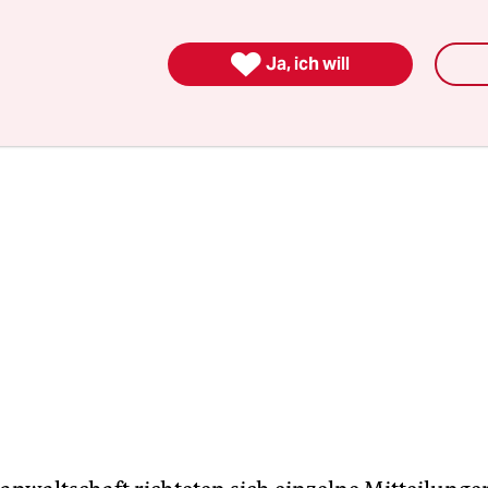
 um ein Verbot der Dienstgeschäfte wie bei den an
en zu können.

Ja, ich will