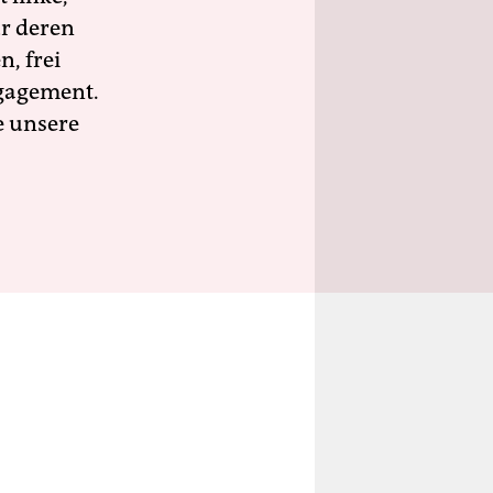
ür deren
n, frei
ngagement.
e unsere