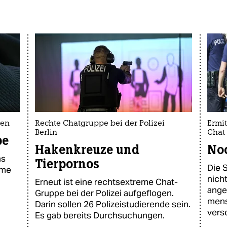
ten
Rechte Chatgruppe bei der Polizei
Ermit
Berlin
Chat
pe
Hakenkreuze und
Noc
ns
Tierpornos
Die S
eme
nich
Erneut ist eine rechtsextreme Chat-
ange
Gruppe bei der Polizei aufgeflogen.
mens
Darin sollen 26 Polizeistudierende sein.
vers
Es gab bereits Durchsuchungen.