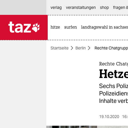
hautnavigation anspringen
hauptinhalt anspringen
footer anspringen
verlag
veranstaltungen
shop
fragen &
hitze
surfen
landtagswahl in sachse

taz zahl ich
taz zahl ich
Startseite
Berlin
Rechte Chatgruppe
themen
politik
Rechte Chatg
Hetz
öko
Sechs Poli
gesellschaft
Polizeidien
Inhalte verb
kultur
sport
19.10.2020
16: