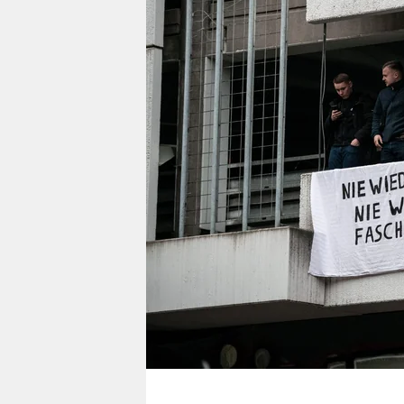
berlin
nord
wahrheit
verlag
verlag
veranstaltungen
shop
fragen & hilfe
unterstützen
abo
genossenschaft