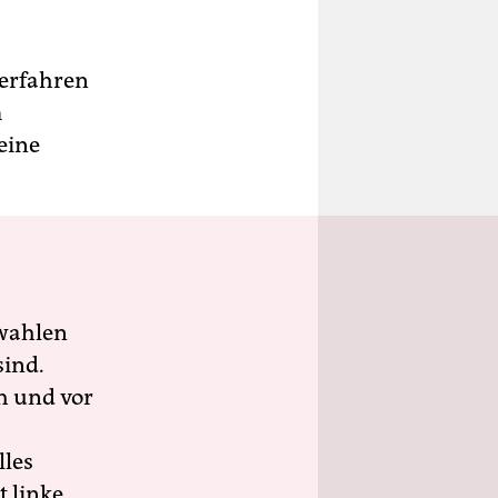
verfahren
m
eine
wahlen
sind.
h und vor
lles
 linke,