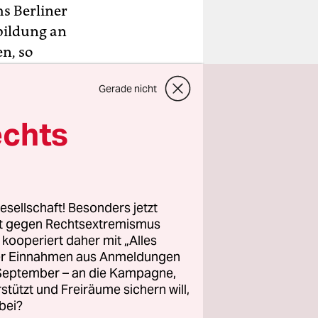
hs Berliner
bildung an
en, so
en
Gerade nicht
Haltung, es
f und es
echts
esellschaft! Besonders jetzt
chten mit
rt gegen Rechtsextremismus
at die
z kooperiert daher mit „Alles
ller Einnahmen aus Anmeldungen
r und
. September – an die Kampagne,
 eine
rstützt und Freiräume sichern will,
 Chats
bei?