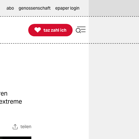
abo
genossenschaft
epaper login

taz zahl ich
taz zahl ich
ren
tsextreme
teilen