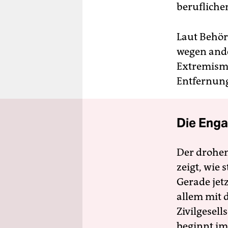
berufliche
Laut Behörd
wegen and
Extremismu
Entfernung
Die Enga
Der drohe
zeigt, wie
Gerade jet
allem mit d
Zivilgesell
beginnt im