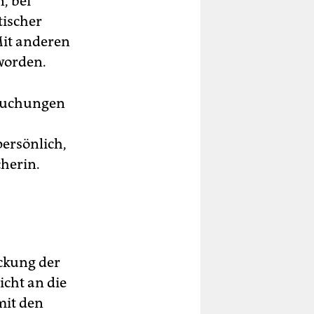
, bei
tischer
Mit anderen
worden.
hsuchungen
ersönlich,
cherin.
eckung der
icht an die
mit den