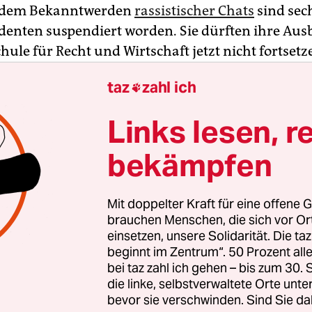
 dem Bekanntwerden
rassistischer Chats
sind sec
udenten suspendiert worden. Sie dürften ihre Aus
ule für Recht und Wirtschaft jetzt nicht fortsetz
echer Thilo Cablitz. An der Hochschule wird für d
taz
zahl ich

Polizeidienst ausgebildet. „Wir haben eine klare 
e charakterliche Eignung für den Polizisten-Beru
Links lesen, r
rfassungstreue“, so der Sprecher.
bekämpfen
aßlicher Volksverhetzung ermittelt die
ltschaft gegen sieben Beschuldigte. Ihnen wird
Mit doppelter Kraft für eine offene G
n, in einer
Chatgruppe mit 26 Mitgliedern
Nachri
brauchen Menschen, die sich vor O
rachtendem Inhalt versandt zu haben. Zudem h
einsetzen, unsere Solidarität. Die ta
beginnt im Zentrum“. 50 Prozent a
sziplinarverfahren gegen die verdächtigen Männe
bei taz zahl ich gehen – bis zum 30
geleitet. Eine Polizeisprecherin sagte am Montag,
die linke, selbstverwaltete Orte unte
e sich nicht in so schwerwiegender Weise an den
bevor sie verschwinden. Sind Sie da