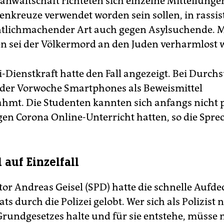
anwaltschaft richteten sich einzelne Mitteilungen
nkreuze verwendet worden sein sollen, in rassis
tlichmachender Art auch gegen Asylsuchende. 
n sei der Völkermord an den Juden verharmlost 
ei-Dienstkraft hatte den Fall angezeigt. Bei Durc
der Vorwoche Smartphones als Beweismittel
hmt. Die Studenten kannten sich anfangs nicht p
gen Corona Online-Unterricht hatten, so die Spre
l auf Einzelfall
or Andreas Geisel (SPD) hatte die schnelle Aufd
ts durch die Polizei gelobt. Wer sich als Polizist n
Grundgesetzes halte und für sie entstehe, müsse 