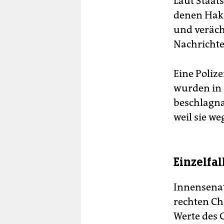
Laut Staats
denen Hake
und veräch
Nachrichte
Eine Poliz
wurden in 
beschlagna
weil sie we
Einzelfal
Innensenat
rechten Cha
Werte des 