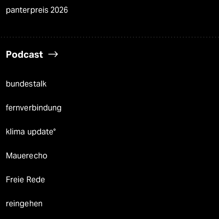
panterpreis 2026
Podcast
bundestalk
fernverbindung
klima update°
Mauerecho
Freie Rede
reingehen