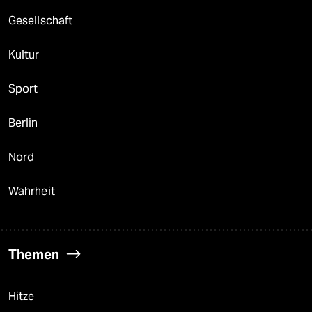
berlin
Gesellschaft
nord
Kultur
wahrheit
Sport
verlag
verlag
Berlin
veranstaltungen
Nord
shop
Wahrheit
fragen & hilfe
unterstützen
Themen
abo
genossenschaft
Hitze