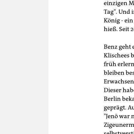
einzigen M
Tag". Und 
König - ei
hieß. Seit
Benz geht 
Klischees 
früh erler
bleiben be
Erwachsene
Dieser hab
Berlin beka
geprägt. A
"Jenö war m
Zigeunermy
selbstverst