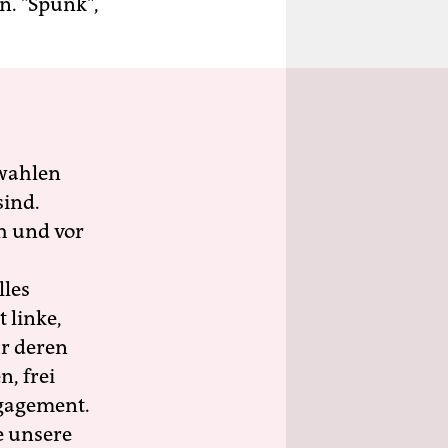
n. "Spunk",
wahlen
sind.
h und vor
lles
 linke,
ür deren
n, frei
ngagement.
e unsere