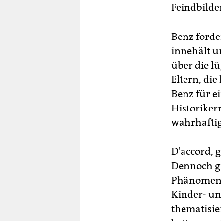
Feindbilde
Benz forder
innehält u
über die l
Eltern, di
Benz für e
Historiker
wahrhaftige
D'accord, 
Dennoch gre
Phänomene 
Kinder- un
thematisie