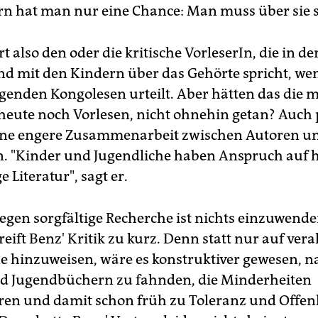
rn hat man nur eine Chance: Man muss über sie 
t also den oder die kritische VorleserIn, die in de
nd mit den Kindern über das Gehörte spricht, we
ügenden Kongolesen urteilt. Aber hätten das die 
e heute noch Vorlesen, nicht ohnehin getan? Auch 
ine engere Zusammenarbeit zwischen Autoren u
n. "Kinder und Jugendliche haben Anspruch auf h
 Literatur", sagt er.
gegen sorgfältige Recherche ist nichts einzuwende
ift Benz' Kritik zu kurz. Denn statt nur auf veral
hinzuweisen, wäre es konstruktiver gewesen, n
d Jugendbüchern zu fahnden, die Minderheiten
ren und damit schon früh zu Toleranz und Offen