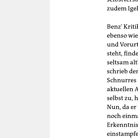
zudem Igel
Benz' Kriti
ebenso wie 
und Vorurt
steht, fin
seltsam alt
schrieb de
Schnurres 
aktuellen A
selbst zu,
Nun, da er 
noch einma
Erkenntnis
einstampfe