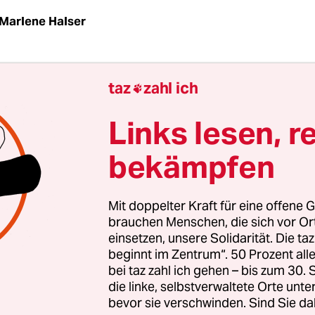
Marlene Halser
trumpf galt bislang als literarisches Vorbild der
taz
zahl ich

egung und des Feminismus. Endlich mal ein Mäd
sellschaftlich vorgegebenen Geschlechterrollen 
Links lesen, r
 um Autoritäten und Konventionen scherte. Gar
bekämpfen
sche Züge schrieb man ihr zu und nannte sie den 
 vor den Sex Pistols. Nun soll dieses Mädchen ein
Mit doppelter Kraft für eine offene G
brauchen Menschen, die sich vor O
einsetzen, unsere Solidarität. Die ta
gstrumpf ist mit Ressentiments befrachtet", sagt
beginnt im Zentrum“. 50 Prozent a
er des Zentrums für Antisemitismusforschung de
bei taz zahl ich gehen – bis zum 30
n Universität Berlin, am Dienstagabend bei eine
die linke, selbstverwaltete Orte unte
bevor sie verschwinden. Sind Sie da
rteile in der Kinder- und Jugendbuchliteratur" 