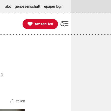
abo
genossenschaft
epaper login

taz zahl ich
taz zahl ich
nd
teilen