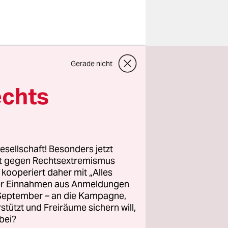
Gerade nicht
chen, das
brach und
echts
ersten
e Rassistin
esellschaft! Besonders jetzt
rt gegen Rechtsextremismus
z kooperiert daher mit „Alles
e Wolfgang
ller Einnahmen aus Anmeldungen
r
. September – an die Kampagne,
m Vortrag
rstützt und Freiräume sichern will,
bei?
in München.