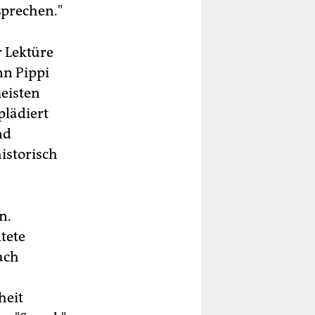
sprechen."
r Lektüre
nn Pippi
meisten
plädiert
nd
istorisch
n.
tete
ach
heit