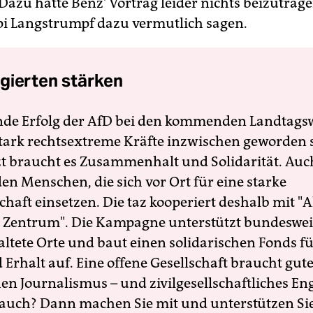
Dazu hatte Benz' Vortrag leider nichts beizutrage
i Langstrumpf dazu vermutlich sagen.
gierten stärken
nde Erfolg der AfD bei den kommenden Landtags
 stark rechtsextreme Kräfte inzwischen geworden 
zt braucht es Zusammenhalt und Solidarität. Auc
en Menschen, die sich vor Ort für eine starke
schaft einsetzen. Die taz kooperiert deshalb mit "A
 Zentrum". Die Kampagne unterstützt bundesweit
altete Orte und baut einen solidarischen Fonds f
Erhalt auf. Eine offene Gesellschaft braucht gute
en Journalismus – und zivilgesellschaftliches E
 auch? Dann machen Sie mit und unterstützen Si