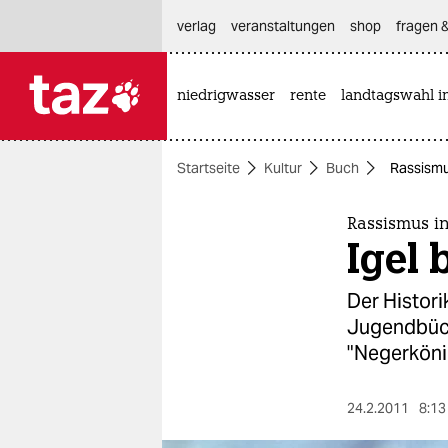
hautnavigation anspringen
hauptinhalt anspringen
footer anspringen
verlag
veranstaltungen
shop
fragen &
niedrigwasser
rente
landtagswahl i

taz zahl ich
taz zahl ich
Startseite
Kultur
Buch
Rassismu
themen
politik
Rassismus i
Igel 
öko
Der Histori
gesellschaft
Jugendbüch
"Negerkönig
kultur
sport
24.2.2011
8:13