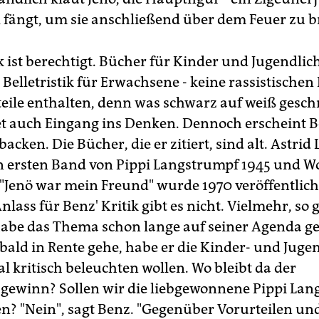
 fängt, um sie anschließend über dem Feuer zu b
k ist berechtigt. Bücher für Kinder und Jugendlich
Belletristik für Erwachsene - keine rassistischen
eile enthalten, denn was schwarz auf weiß gesch
det auch Eingang ins Denken. Dennoch erscheint Be
backen. Die Bücher, die er zitiert, sind alt. Astrid
n ersten Band von Pippi Langstrumpf 1945 und Wo
"Jenö war mein Freund" wurde 1970 veröffentlich
nlass für Benz' Kritik gibt es nicht. Vielmehr, so g
 habe das Thema schon lange auf seiner Agenda g
bald in Rente gehe, habe er die Kinder- und Juge
l kritisch beleuchten wollen. Wo bleibt da der
gewinn? Sollen wir die liebgewonnene Pippi La
n? "Nein", sagt Benz. "Gegenüber Vorurteilen un