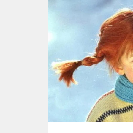
berlin
nord
wahrheit
verlag
verlag
veranstaltungen
shop
fragen & hilfe
unterstützen
abo
genossenschaft