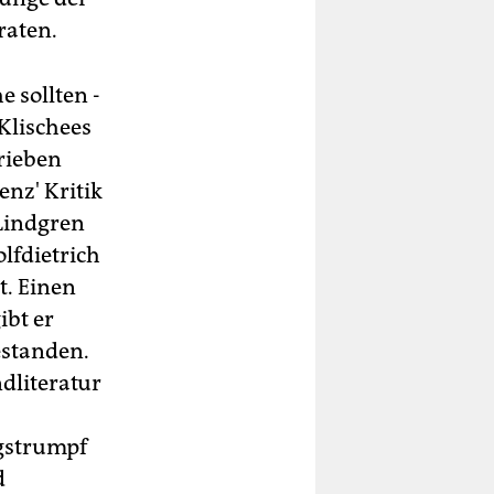
raten.
e sollten -
 Klischees
rieben
nz' Kritik
 Lindgren
lfdietrich
t. Einen
ibt er
estanden.
ndliteratur
ngstrumpf
d