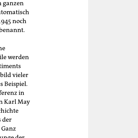
en ganzen
automatisch
 1945 noch
mbenannt.
he
ile werden
ntiments
ild vieler
 Beispiel.
ferenz in
on Karl May
chichte
s der
. Ganz
junge der