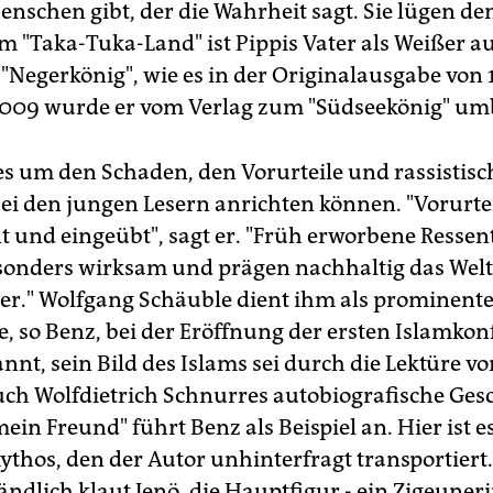
enschen gibt, der die Wahrheit sagt. Sie lügen d
im "Taka-Tuka-Land" ist Pippis Vater als Weißer 
n "Negerkönig", wie es in der Originalausgabe von
 2009 wurde er vom Verlag zum "Südseekönig" u
es um den Schaden, den Vorurteile und rassistisc
bei den jungen Lesern anrichten können. "Vorurte
nt und eingeübt", sagt er. "Früh erworbene Resse
sonders wirksam und prägen nachhaltig das Weltb
r." Wolfgang Schäuble dient ihm als prominentes
e, so Benz, bei der Eröffnung der ersten Islamkon
nnt, sein Bild des Islams sei durch die Lektüre v
uch Wolfdietrich Schnurres autobiografische Ges
ein Freund" führt Benz als Beispiel an. Hier ist e
thos, den der Autor unhinterfragt transportiert
ändlich klaut Jenö, die Hauptfigur - ein Zigeuner