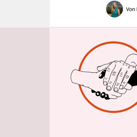
epaper login
Von
Pippi Langs
Frauenbew
mit den ge
sich nicht
anarchisti
Punk, lange
sein.
"Pippi Lan
Benz, Leit
Technische
über "Voru