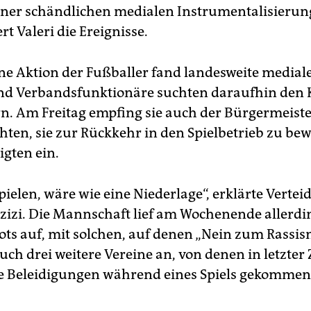
iner schändlichen medialen Instrumentalisierung 
t Valeri die Ereignisse.
ne Aktion der Fußballer fand landesweite medial
und Verbandsfunktionäre suchten daraufhin den 
rn. Am Freitag empfing sie auch der Bürgermeister
hten, sie zur Rückkehr in den Spielbetrieb zu be
ligten ein.
pielen, wäre wie eine Niederlage“, erklärte Vertei
azizi. Die Mannschaft lief am Wochenende allerdi
ots auf, mit solchen, auf denen „Nein zum Rassis
auch drei weitere Vereine an, von denen in letzter 
he Beleidigungen während eines Spiels gekommen