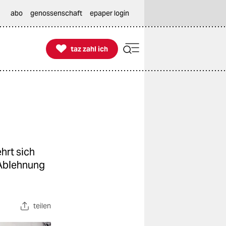
abo
genossenschaft
epaper login

taz zahl ich
taz zahl ich
hrt sich
 Ablehnung
teilen