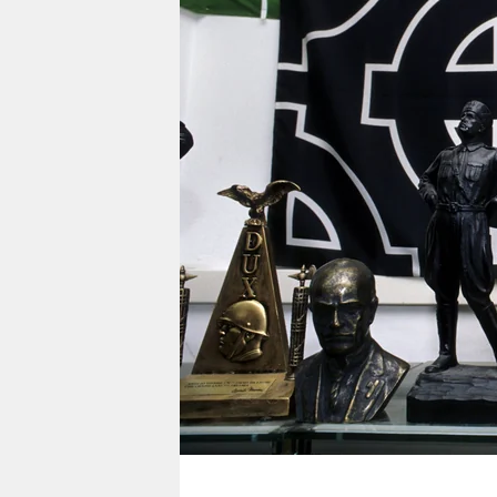
berlin
nord
wahrheit
verlag
verlag
veranstaltungen
shop
fragen & hilfe
unterstützen
abo
genossenschaft