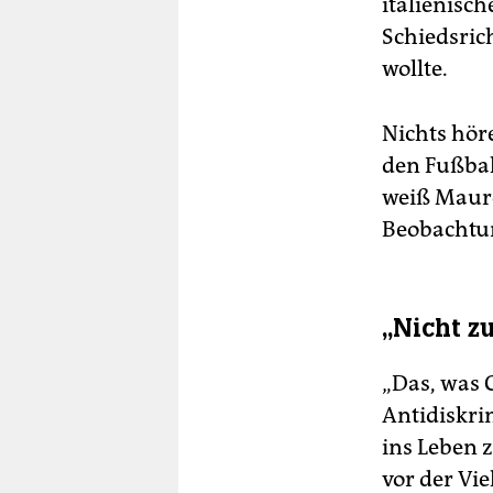
italienisc
Schiedsrich
wollte.
Nichts höre
den Fußbal
weiß Mauro
Beobachtun
„Nicht z
„Das, was C
Antidiskri
ins Leben z
vor der Vi