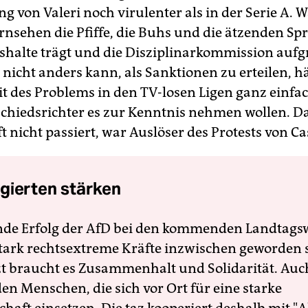
g von Valeri noch virulenter als in der Serie A.
ernsehen die Pfiffe, die Buhs und die ätzenden S
ushalte trägt und die Disziplinarkommission auf
 nicht anders kann, als Sanktionen zu erteilen, h
it des Problems in den TV-losen Ligen ganz einfa
 Schiedsrichter es zur Kenntnis nehmen wollen. D
ft nicht passiert, war Auslöser des Protests von C
gierten stärken
nde Erfolg der AfD bei den kommenden Landtags
 stark rechtsextreme Kräfte inzwischen geworden 
zt braucht es Zusammenhalt und Solidarität. Auc
en Menschen, die sich vor Ort für eine starke