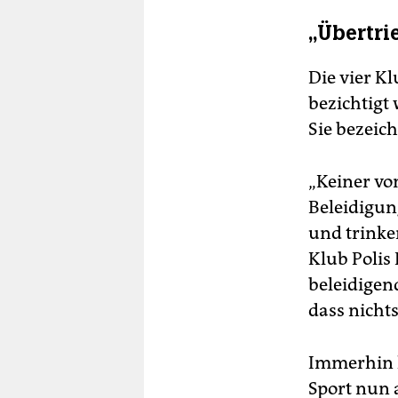
„Übertri
Die vier Kl
bezichtigt
Sie bezeic
„Keiner von
Beleidigun
und trinke
Klub Polis
beleidigen
dass nichts
Immerhin h
Sport nun 