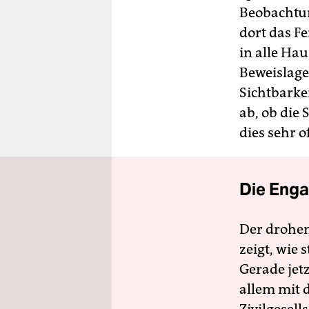
Beobachtun
dort das F
in alle Ha
Beweislage
Sichtbarke
ab, ob die
dies sehr o
Die Enga
Der drohe
zeigt, wie
Gerade jet
allem mit d