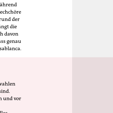
 Während
prechchöre
grund der
ängt die
ch davon
ass genau
asablanca.
wahlen
sind.
h und vor