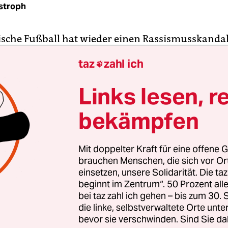
stroph
nische Fußball hat wieder einen Rassismusskandal
r sich nicht um Stars wie Mario Balotelli oder Ke
taz
zahl ich

ielmehr zeigten letzte Woche die Spieler des Ama
 Zivilcourage.
Links lesen, r
bekämpfen
nimmt an einer Freizeitliga im italienischen Forl
r UISP teil, der Vereinigung „Sport für alle“. Le
 Truppe aber unter Protest den Platz. Ein Gegensp
Mit doppelter Kraft für eine offene G
ihnen als „Sch…-Marokkaner“ angefeindet und i
brauchen Menschen, die sich vor O
rt: „Geh doch nach Hause!“. Bei Casablanca haben
einsetzen, unsere Solidarität. Die ta
beginnt im Zentrum“. 50 Prozent a
che Kicker, die in Italien leben, zusammengefu
bei taz zahl ich gehen – bis zum 30
die linke, selbstverwaltete Orte unte
bevor sie verschwinden. Sind Sie da