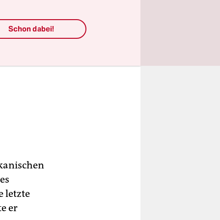
Schon dabei!
kkanischen
des
 letzte
e er