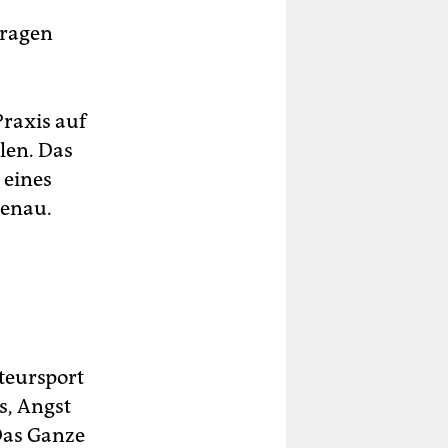
tragen
Praxis auf
len. Das
 eines
genau.
teursport
ss, Angst
Das Ganze