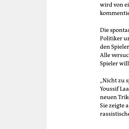
wird von e
kommentier
Die sponta
Politiker 
den Spiele
Alle versuc
Spieler wil
„Nicht zu s
Youssif La
neuen Trik
Sie zeigte 
rassistisc