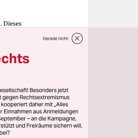
. Dieses
vin Prince
Gerade nicht
teurvereins
echts
ì unter
tzte Woche
ieler hatte
esellschaft! Besonders jetzt
hn
rt gegen Rechtsextremismus
 sich
z kooperiert daher mit „Alles
ller Einnahmen aus Anmeldungen
nden.
. September – an die Kampagne,
rstützt und Freiräume sichern will,
bei?