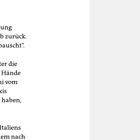
igung
eb zurück.
bauscht“.
ter die
e Hände
ni vom
xis
t haben,
Italiens
blem nach