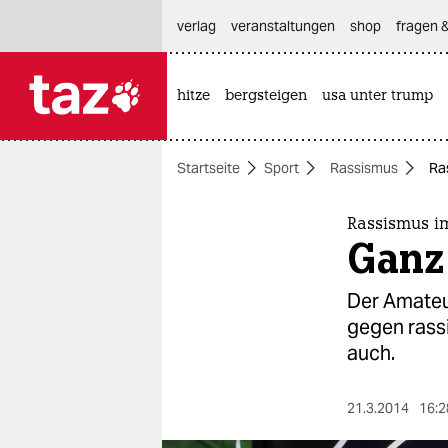
hautnavigation anspringen
hauptinhalt anspringen
footer anspringen
verlag
veranstaltungen
shop
fragen &
hitze
bergsteigen
usa unter trump

taz zahl ich
taz zahl ich
Startseite
Sport
Rassismus
Ra
themen
politik
Rassismus im
Ganz 
öko
Der Amateu
gesellschaft
gegen rass
auch.
kultur
sport
21.3.2014
16:2