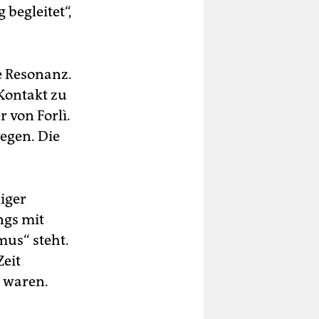
begleitet“,
e Resonanz.
Kontakt zu
 von Forlì.
wegen. Die
diger
ngs mit
mus“ steht.
Zeit
 waren.