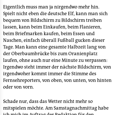
epaper login
■
Wurst:
Es gibt Thüringer für 2,50 Euro. Konnte
Eigentlich muss man ja nirgendwo mehr hin.
mangels anderer Nachfrage leider nicht ausgetestet
Spielt nicht eben die deutsche Elf, kann man sich
werden. Das Ratatouille unterlag mit 5 Euro wohl dem
bequem von Bildschirm zu Bildschirm treiben
Solidaritätsgedanken.
lassen, kann beim Einkaufen, beim Flanieren,
beim Briefmarken kaufen, beim Essen und
Naschen, einfach überall Fußball gucken dieser
Tage. Man kann eine gesamte Halbzeit lang von
der Oberbaumbrücke bis zum Oranienplatz
laufen, ohne auch nur eine Minute zu verpassen:
Irgendwo steht immer der nächste Bildschirm, von
irgendwoher kommt immer die Stimme des
Fernsehreporters, von oben, von unten, von hinten
oder von vorn.
Schade nur, dass das Wetter nicht mehr so
mitspielen möchte. Am Samstagnachmittag habe
ich mich im Auftrag der Redaktion für den