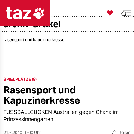

taz zahl ich
archiv-artikel

taz zahl ich
taz zahl ich
rasensport und kapuzinerkresse
themen
politik
SPIELPLÄTZE (8)
öko
Rasensport und
gesellschaft
Kapuzinerkresse
kultur
FUSSBALLGUCKEN Australien gegen Ghana im
Prinzessinnengarten
sport
21.6.2010
0:00 Uhr
teilen