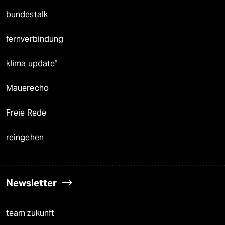
bundestalk
fernverbindung
klima update°
Mauerecho
Freie Rede
reingehen
Newsletter
team zukunft