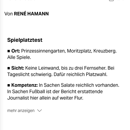
berlin
nord
Von
RENÉ HAMANN
wahrheit
verlag
Spielplatztest
■
Ort:
Prinzessinnengarten, Moritzplatz, Kreuzberg.
verlag
Alle Spiele.
veranstaltungen
■
Sicht:
Keine Leinwand, bis zu drei Fernseher. Bei
shop
Tageslicht schwierig. Dafür reichlich Platzwahl.
fragen & hilfe
■
Kompetenz:
In Sachen Salate reichlich vorhanden.
In Sachen Fußball ist der Bericht erstattende
unterstützen
Journalist hier allein auf weiter Flur.
abo
mehr anzeigen
■
Nationalismus:
Fehl am Platze. Obwohl, wie überall,
genossenschaft
der Besuch bei Deutschlandspielen am größten ist.