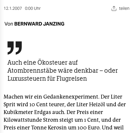
berlin
12.1.2007
0:00 Uhr
teilen
nord
Von
BERNWARD JANZING
wahrheit
verlag

verlag
Auch eine Ökosteuer auf
veranstaltungen
Atombrennstäbe wäre denkbar – oder
shop
Luxussteuern für Flugreisen
fragen & hilfe
Machen wir ein Gedankenexperiment. Der Liter
unterstützen
Sprit wird 10 Cent teurer, der Liter Heizöl und der
abo
Kubikmeter Erdgas auch. Der Preis einer
Kilowattstunde Strom steigt um 1 Cent, und der
genossenschaft
Preis einer Tonne Kerosin um 100 Euro. Und weil