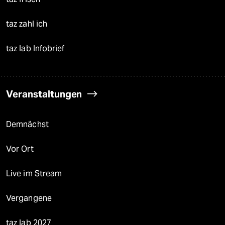
taz zahl ich
taz lab Infobrief
Veranstaltungen
Demnächst
Vor Ort
Live im Stream
Vergangene
taz lab 2027