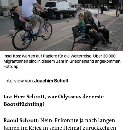
berlin
nord
wahrheit
verlag
verlag
Insel Kos: Warten auf Papiere für die Weiterreise. Über 30.000
MigrantInnen sind in diesem Jahr in Griechenland angekommen.
veranstaltungen
Foto: ap
shop
Interview von
Joachim Scholl
fragen & hilfe
unterstützen
taz: Herr Schrott, war Odysseus der erste
Bootsflüchtling?
abo
genossenschaft
Raoul Schrott
: Nein. Er konnte ja nach langen
Jahren im Krieg in seine Heimat zurückkehren.