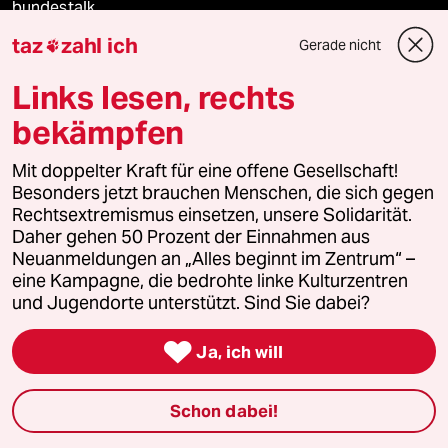
bundestalk
taz
zahl ich
Gerade nicht

fernverbindung
Links lesen, rechts
klima update°
bekämpfen
Mauerecho
Mit doppelter Kraft für eine offene Gesellschaft!
Besonders jetzt brauchen Menschen, die sich gegen
Freie Rede
Rechtsextremismus einsetzen, unsere Solidarität.
Daher gehen 50 Prozent der Einnahmen aus
reingehen
Neuanmeldungen an „Alles beginnt im Zentrum“ –
eine Kampagne, die bedrohte linke Kulturzentren
und Jugendorte unterstützt. Sind Sie dabei?
Newsletter

Ja, ich will
team zukunft
Schon dabei!