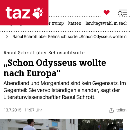

taz zahl ich
bergsteigen
usa unter trump
katzen
landtagswahl in sachs

taz zahl ich
ht
Raoul Schrott über Sehnsuchtsorte: „Schon Odysseus wollte na
taz zahl ich
themen
Raoul Schrott über Sehnsuchtsorte
„Schon Odysseus wollte
politik
nach Europa“
öko
Abendland und Morgenland sind kein Gegensatz. Im
Gegenteil: Sie vervollständigen einander, sagt der
gesellschaft
Literaturwissenschaftler Raoul Schrott.
kultur
13.7.2015
11:07 Uhr
teilen
sport