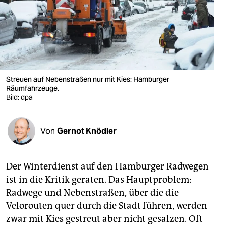
berlin
nord
wahrheit
verlag
Streuen auf Nebenstraßen nur mit Kies: Hamburger
verlag
Räumfahrzeuge.
Bild: dpa
veranstaltungen
shop
Von
Gernot Knödler
fragen & hilfe
Der Winterdienst auf den Hamburger Radwegen
unterstützen
ist in die Kritik geraten. Das Hauptproblem:
abo
Radwege und Nebenstraßen, über die die
Velorouten quer durch die Stadt führen, werden
genossenschaft
zwar mit Kies gestreut aber nicht gesalzen. Oft