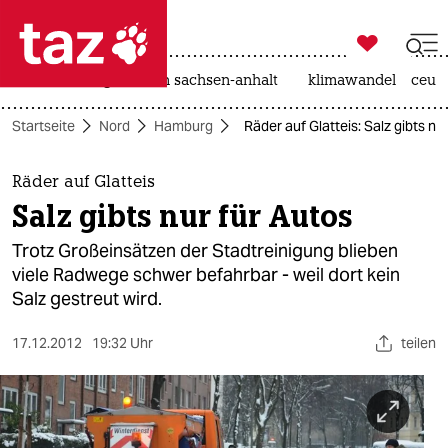

taz zahl ich
hitze
landtagswahl in sachsen-anhalt
klimawandel
ceut

taz zahl ich
Startseite
Nord
Hamburg
Räder auf Glatteis: Salz gibts nu
taz zahl ich
themen
Räder auf Glatteis
Salz gibts nur für Autos
politik
Trotz Großeinsätzen der Stadtreinigung blieben
öko
viele Radwege schwer befahrbar - weil dort kein
Salz gestreut wird.
gesellschaft
17.12.2012
19:32 Uhr
teilen
kultur
sport