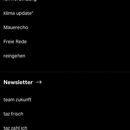
klima update°
Mauerecho
Freie Rede
reingehen
Newsletter
team zukunft
taz frisch
taz zahl ich