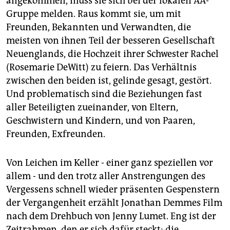
angekommen, muss sie sich bei der lokalen AA-
epaper login
Gruppe melden. Raus kommt sie, um mit
Freunden, Bekannten und Verwandten, die
meisten von ihnen Teil der besseren Gesellschaft
Neuenglands, die Hochzeit ihrer Schwester Rachel
(Rosemarie DeWitt) zu feiern. Das Verhältnis
zwischen den beiden ist, gelinde gesagt, gestört.
Und problematisch sind die Beziehungen fast
aller Beteiligten zueinander, von Eltern,
Geschwistern und Kindern, und von Paaren,
Freunden, Exfreunden.
Von Leichen im Keller - einer ganz speziellen vor
allem - und den trotz aller Anstrengungen des
Vergessens schnell wieder präsenten Gespenstern
der Vergangenheit erzählt Jonathan Demmes Film
nach dem Drehbuch von Jenny Lumet. Eng ist der
Zeitrahmen, den er sich dafür steckt: die