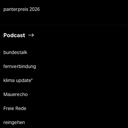
panterpreis 2026
Podcast
bundestalk
fernverbindung
klima update°
Mauerecho
Freie Rede
reingehen