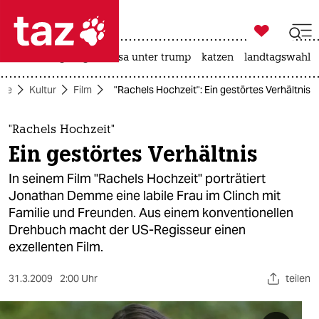

taz zahl ich
hitze
bergsteigen
usa unter trump
katzen
landtagswahl i

taz zahl ich
ite
Kultur
Film
"Rachels Hochzeit": Ein gestörtes Verhältnis
taz zahl ich
themen
"Rachels Hochzeit"
Ein gestörtes Verhältnis
politik
In seinem Film "Rachels Hochzeit" porträtiert
öko
Jonathan Demme eine labile Frau im Clinch mit
Familie und Freunden. Aus einem konventionellen
gesellschaft
Drehbuch macht der US-Regisseur einen
exzellenten Film.
kultur
31.3.2009
2:00 Uhr
teilen
sport