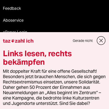
Feedback
Aboservice
ePaper Login
taz
zahl ich
Gerade nicht

Downloads für Abonnierende
Links lesen, rechts
bekämpfen
© 2026 taz Verlags und Vertriebs GmbH
Mit doppelter Kraft für eine offene Gesellschaft!
Alle Rechte vorbehalten. Bei rechtlichen Fragen oder für Genehmigungen
wenden Sie sich bitte an
lizenzen@taz.de
Besonders jetzt brauchen Menschen, die sich gegen
Rechtsextremismus einsetzen, unsere Solidarität.
Daher gehen 50 Prozent der Einnahmen aus
Feedback
Redaktionsstatut
Kommune-Richtlinien
KI-
Neuanmeldungen an „Alles beginnt im Zentrum“ –
eine Kampagne, die bedrohte linke Kulturzentren
Leitlinie
Informant
Datenschutz
Impressum
AGB
und Jugendorte unterstützt. Sind Sie dabei?