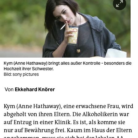
berlin
nord
wahrheit
verlag
verlag
Kym (Anne Hathaway) bringt alles außer Kontrolle - besonders die
veranstaltungen
Hochzeit ihrer Schwester.
Bild: sony pictures
shop
Von
Ekkehard Knörer
fragen & hilfe
unterstützen
Kym (Anne Hathaway), eine erwachsene Frau, wird
abgeholt von ihren Eltern. Die Alkoholikerin war
abo
auf Entzug in einer Klinik. Es ist, als komme sie
genossenschaft
nur auf Bewährung frei. Kaum im Haus der Eltern