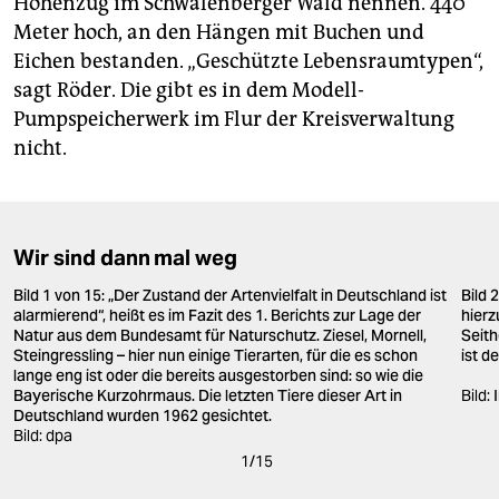
Höhenzug im Schwalenberger Wald nennen. 440
Meter hoch, an den Hängen mit Buchen und
Eichen bestanden. „Geschützte Lebensraumtypen“,
sagt Röder. Die gibt es in dem Modell-
Pumpspeicherwerk im Flur der Kreisverwaltung
nicht.
Wir sind dann mal weg
Bild 1 von 15: „Der Zustand der Artenvielfalt in Deutschland ist
Bild 
alarmierend“, heißt es im Fazit des 1. Berichts zur Lage der
hier
Natur aus dem Bundesamt für Naturschutz. Ziesel, Mornell,
Seith
Steingressling – hier nun einige Tierarten, für die es schon
ist d
lange eng ist oder die bereits ausgestorben sind: so wie die
Bayerische Kurzohrmaus. Die letzten Tiere dieser Art in
Bild:
Deutschland wurden 1962 gesichtet.
Bild: dpa
1
/
15