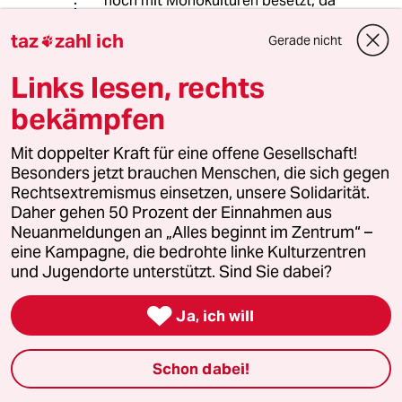
noch mit Monokulturen besetzt, da
es sich einmal um Wirtschaftwälder
taz
zahl ich
handelte; Dieses Argument könnse
Gerade nicht

auch stecken lassen.
Links lesen, rechts
bekämpfen
tazzy
T
12.06.2015
,
03:58 Uhr
Mit doppelter Kraft für eine offene Gesellschaft!
Besonders jetzt brauchen Menschen, die sich gegen
@tazzy:
Rechtsextremismus einsetzen, unsere Solidarität.
Und wenn man sich das Waldgebiet
Daher gehen 50 Prozent der Einnahmen aus
weiter unten ansieht, sieht man, dass
Neuanmeldungen an „Alles beginnt im Zentrum“ –
dort die Landstraße L827 quer durch
eine Kampagne, die bedrohte linke Kulturzentren
den ganzen Wald geführt wurde!
und Jugendorte unterstützt. Sind Sie dabei?
Oben beeinträchtigt auch noch die
Landstraßen L614 das Waldgebiet.

Ja, ich will
Offenbar hatte niemand ein Problem
damit, die Natur für Straßen zu
Schon dabei!
zerstören.