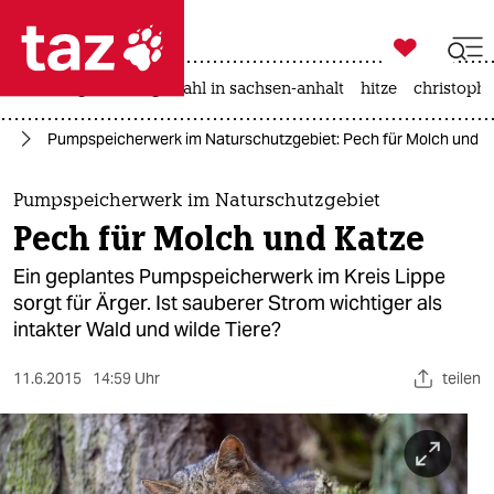

taz zahl ich
iran-krieg
landtagswahl in sachsen-anhalt
hitze
christophe

taz zahl ich
ie
Pumpspeicherwerk im Naturschutzgebiet: Pech für Molch und K
taz zahl ich
themen
Pumpspeicherwerk im Naturschutzgebiet
Pech für Molch und Katze
politik
Ein geplantes Pumpspeicherwerk im Kreis Lippe
öko
sorgt für Ärger. Ist sauberer Strom wichtiger als
intakter Wald und wilde Tiere?
gesellschaft
11.6.2015
14:59 Uhr
teilen
kultur
sport