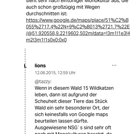
sieht sehr nach eintöniger Monokultur aus, die
auch schon großzügig mit Wegen
durchschnitten ist:
https://www.google.de/maps/place/51%C2%B
055%2717.4%22N+9%C2%B013%2721.7%22E
/@51.920558,9.2219602,502m/data=!3m1!1e3!4
m2!3m1!1s0x0:0x0
lions
L
12.06.2015
,
12:59 Uhr
@tazzy:
Wenn in diesem Wald 15 Wildkatzen
leben, dann ist aufgrund der
Scheuheit dieser Tiere das Stück
Wald ein sehr besonderer Ort, der
sich keinesfalls von Google maps
beurteilen lassen dürfte.
Ausgewiesene NSG`s sind sehr oft