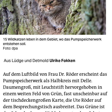
berlin
nord
wahrheit
verlag
15 Wildkatzen leben in dem Gebiet, wo das Pumpspeicherwerk
verlag
entstehen soll.
Foto: dpa
veranstaltungen
Aus Lüdge und Detmold
Ulrike Fokken
shop
fragen & hilfe
Auf dem Luftbild von Frau Dr. Röder erscheint das
Pumpspeicherwerk als Halbkreis mit Delle.
unterstützen
Daumengroß, mit Leuchtstift hervorgehoben in
abo
einem weiten Feld von Grün, fast unscheinbar auf
der tischdeckengroßen Karte, die Ute Röder auf
genossenschaft
dem Besprechungstisch ausbreitet. Das Grüne ist