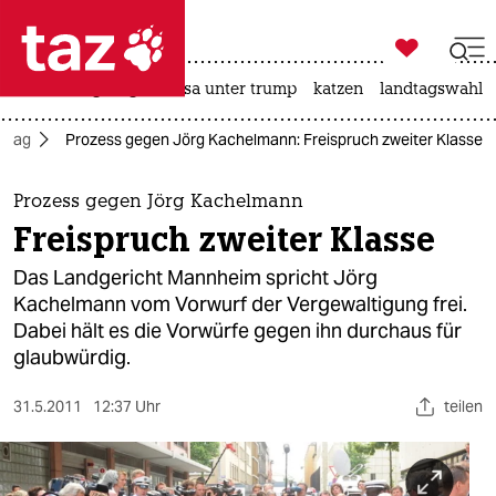

taz zahl ich
hitze
bergsteigen
usa unter trump
katzen
landtagswahl i

taz zahl ich
lltag
Prozess gegen Jörg Kachelmann: Freispruch zweiter Klasse
taz zahl ich
themen
Prozess gegen Jörg Kachelmann
Freispruch zweiter Klasse
politik
Das Landgericht Mannheim spricht Jörg
öko
Kachelmann vom Vorwurf der Vergewaltigung frei.
Dabei hält es die Vorwürfe gegen ihn durchaus für
gesellschaft
glaubwürdig.
kultur
31.5.2011
12:37 Uhr
teilen
sport