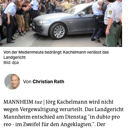
berlin
nord
wahrheit
verlag
verlag
Von der Medienmeute bedrängt: Kachelmann verlässt das
Landgericht
veranstaltungen
Bild: dpa
shop
Von
Christian Rath
fragen & hilfe
unterstützen
MANNHEIM
taz
| Jörg Kachelmann wird nicht
abo
wegen Vergewaltigung verurteilt. Das Landgericht
Mannheim entschied am Dienstag "in dubio pro
genossenschaft
reo - im Zweifel für den Angeklagten.". Der