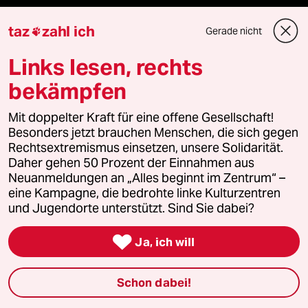
Bergsteigen
taz
zahl ich
Gerade nicht

USA unter Trump
Links lesen, rechts
bekämpfen
Katzen
Mit doppelter Kraft für eine offene Gesellschaft!
Landtagswahl in Sachsen-Anhalt
Besonders jetzt brauchen Menschen, die sich gegen
Rechtsextremismus einsetzen, unsere Solidarität.
Ceuta
Daher gehen 50 Prozent der Einnahmen aus
Neuanmeldungen an „Alles beginnt im Zentrum“ –
eine Kampagne, die bedrohte linke Kulturzentren
Hitze
und Jugendorte unterstützt. Sind Sie dabei?

Ja, ich will
Verlag
Schon dabei!
Aktuelles