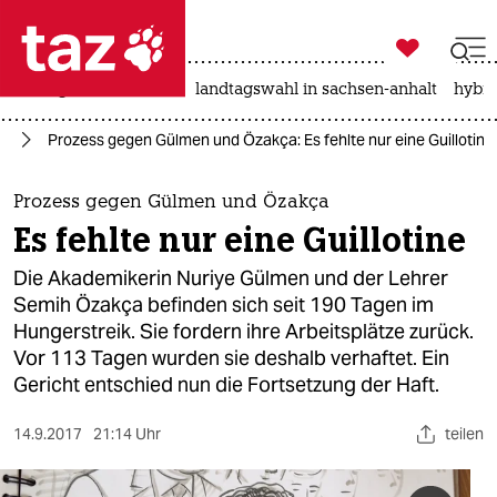

taz zahl ich
niedrigwasser
rente
landtagswahl in sachsen-anhalt
hybri

taz zahl ich
te
Prozess gegen Gülmen und Özakça: Es fehlte nur eine Guillotine
taz zahl ich
themen
Prozess gegen Gülmen und Özakça
Es fehlte nur eine Guillotine
politik
Die Akademikerin Nuriye Gülmen und der Lehrer
öko
Semih Özakça befinden sich seit 190 Tagen im
Hungerstreik. Sie fordern ihre Arbeitsplätze zurück.
gesellschaft
Vor 113 Tagen wurden sie deshalb verhaftet. Ein
Gericht entschied nun die Fortsetzung der Haft.
kultur
14.9.2017
21:14 Uhr
teilen
sport