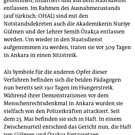
genommen, inhaftiert und aus dem Staatsdienst
epaper login
entlassen. Im Rahmen des Ausnahmezustands
(auf türkisch: OHAL) sind mit den
Notstandsdekreten auch die Akademikerin Nuriye
Gülmen und der Lehrer Semih Özakça entlassen
worden. Um wieder in den Staatsdienst
aufgenommen zu werden, traten sie vor 309 Tagen
in Ankara in einen Sitzstreik.
Als Symbole für die anderen Opfer dieser
Verfahren befinden sich die beiden Pädagogen
nun bereits seit 190 Tagen im Hungerstreik.
Während ihrer Demonstrationen vor dem
Menschenrechtsdenkmal in Ankara wurden sie
vielfach von den Polizeikräften attackiert. Seit
dem 23. Mai befinden sie sich in Haft. In einem
Zwischenurteil entschied das Gericht nun, die Haft
von Gülmen und Özakça fortzusetzen.