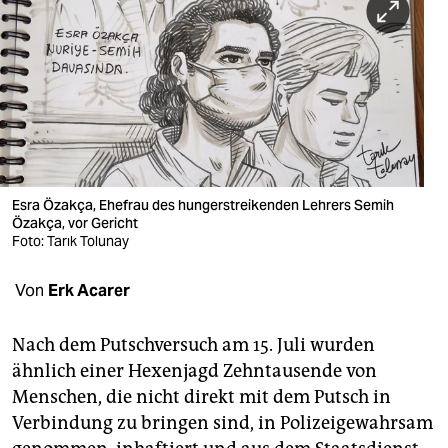
berlin
nord
wahrheit
verlag
verlag
Esra Özakça, Ehefrau des hungerstreikenden Lehrers Semih
veranstaltungen
Özakça, vor Gericht
Foto: Tarık Tolunay
shop
Von
Erk Acarer
fragen & hilfe
unterstützen
Nach dem Putschversuch am 15. Juli wurden
ähnlich einer Hexenjagd Zehntausende von
abo
Menschen, die nicht direkt mit dem Putsch in
genossenschaft
Verbindung zu bringen sind, in Polizeigewahrsam