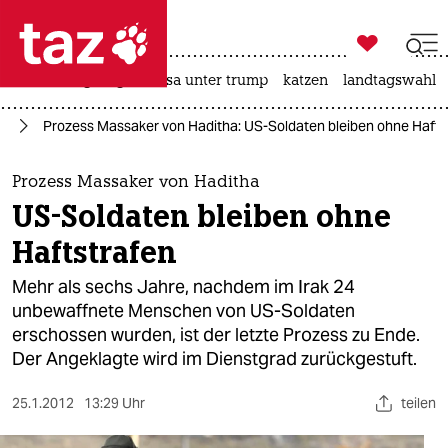

taz zahl ich
hitze
bergsteigen
usa unter trump
katzen
landtagswahl i

taz zahl ich
ka
Prozess Massaker von Haditha: US-Soldaten bleiben ohne Hafts
taz zahl ich
themen
Prozess Massaker von Haditha
US-Soldaten bleiben ohne
politik
Haftstrafen
öko
Mehr als sechs Jahre, nachdem im Irak 24
unbewaffnete Menschen von US-Soldaten
gesellschaft
erschossen wurden, ist der letzte Prozess zu Ende.
Der Angeklagte wird im Dienstgrad zurückgestuft.
kultur
sport
25.1.2012
13:29 Uhr
teilen