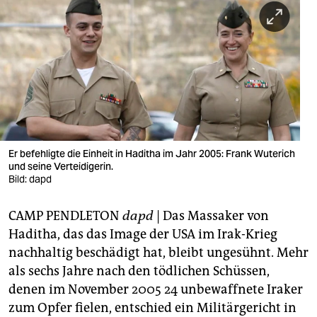
berlin
nord
wahrheit
verlag
verlag
veranstaltungen
Er befehligte die Einheit in Haditha im Jahr 2005: Frank Wuterich
und seine Verteidigerin.
shop
Bild: dapd
fragen & hilfe
CAMP PENDLETON
dapd
| Das Massaker von
Haditha, das das Image der USA im Irak-Krieg
unterstützen
nachhaltig beschädigt hat, bleibt ungesühnt. Mehr
abo
als sechs Jahre nach den tödlichen Schüssen,
denen im November 2005 24 unbewaffnete Iraker
genossenschaft
zum Opfer fielen, entschied ein Militärgericht in