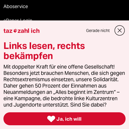
Aboservice
ePaper Login
taz
zahl ich
Gerade nicht

Downloads für Abonnierende
Links lesen, rechts
bekämpfen
© 2026 taz Verlags und Vertriebs GmbH
Alle Rechte vorbehalten. Bei rechtlichen Fragen oder für Genehmigungen
Mit doppelter Kraft für eine offene Gesellschaft!
wenden Sie sich bitte an
lizenzen@taz.de
Besonders jetzt brauchen Menschen, die sich gegen
Rechtsextremismus einsetzen, unsere Solidarität.
Daher gehen 50 Prozent der Einnahmen aus
Feedback
Redaktionsstatut
Kommune-Richtlinien
KI-
Neuanmeldungen an „Alles beginnt im Zentrum“ –
eine Kampagne, die bedrohte linke Kulturzentren
Leitlinie
Informant
Datenschutz
Impressum
AGB
und Jugendorte unterstützt. Sind Sie dabei?
Seitenwende
Einwilligungen widerrufen (Ads)

Ja, ich will